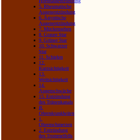
Hornhautentzündung
5. Rheumatische
Augenentzündung
6. Ägyptische
Augenentzündung
7. Mückensehen
8. Grauer Star
9. Grüner Star
10. Schwarzer
Star
11. Schielen
12.
Kurzsichtigkeit
13.
Weitsichtigkeit
14.
Augenschwäche
15. Entzündung
des Tränenkanals
B.
Ohrenkrankheiten
1.
Ohrenschmerzen
2. Entzündung
des Trommelfells