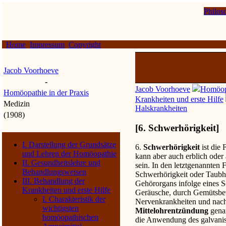
Philos
Home
Impressum
Copyright
Jacob Voorhoeve
-
Jacob Voorhoeve
Homöopa
Homöopathie in der Praxis
Krankheiten und erste Hilfe
Medizin
Halskrankheiten
(1908)
[6. Schwerhörigkeit]
I. Darstellung der Grundsätze
6.
Schwerhörigkeit
ist die
und Lehren der Homöopathie
kann aber auch erblich oder
II. Gesundheitslehre und
sein. In den letztgenannten F
Behandlungsweisen
Schwerhörigkeit oder Taubhe
III. Behandlung der
Gehörorgans infolge eines Sc
Krankheiten und erste Hilfe
Geräusche, durch Gemütsbe
I. Charakteristik der
Nervenkrankheiten und nac
wichtigsten
Mittelohrentzündung
gena
homöopathischen
die Anwendung des galvani