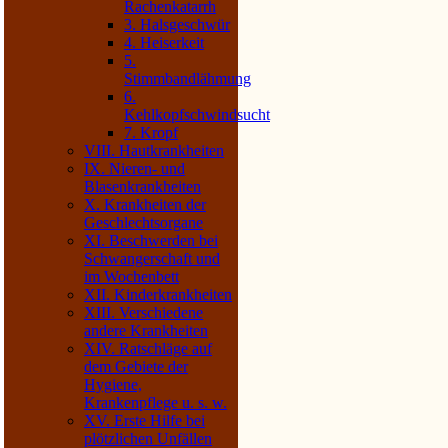
Rachenkatarrh
3. Halsgeschwür
4. Heiserkeit
5.
Stimmbandlähmung
6.
Kehlkopfschwindsucht
7. Kropf
VIII. Hautkrankheiten
IX. Nieren- und
Blasenkrankheiten
X. Krankheiten der
Geschlechtsorgane
XI. Beschwerden bei
Schwangerschaft und
im Wochenbett
XII. Kinderkrankheiten
XIII. Verschiedene
andere Krankheiten
XIV. Ratschläge auf
dem Gebiete der
Hygiene,
Krankenpflege u. s. w.
XV. Erste Hilfe bei
plötzlichen Unfällen