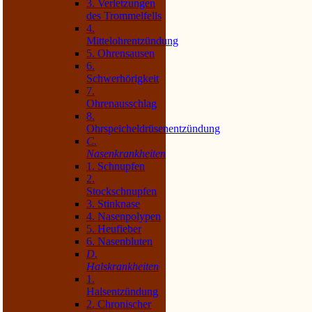
3. Verletzungen
des Trommelfells
4.
Mittelohrentzündung
5. Ohrensausen
6.
Schwerhörigkeit
7.
Ohrenausschlag
8.
Ohrspeicheldrüsenentzündung
C.
Nasenkrankheiten
1. Schnupfen
2.
Stockschnupfen
3. Stinknase
4. Nasenpolypen
5. Heufieber
6. Nasenbluten
D.
Halskrankheiten
1.
Halsentzündung
2. Chronischer