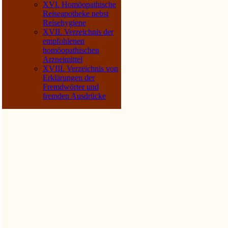
XVI. Homöopathische
Reiseapotheke nebst
Reisehygiene
XVII. Verzeichnis der
empfohlenen
homöopathischen
Arzneimittel
XVIII. Verzeichnis von
Erklärungen der
Fremdwörter und
fremden Ausdrücke