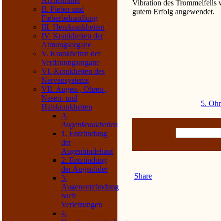
Arzneimittel
Vibration des Trommelfells 
II. Fieber und
gutem Erfolg angewendet.
Fieberbehandlung
III. Herzkrankheiten
IV. Krankheiten der
Atmungsorgane
V. Krankheiten der
Verdauungsorgane
VI. Krankheiten des
Nervensystems
VII. Augen-, Ohren-,
Nasen- und
5. Oh
Halskrankheiten
A.
Augenkrankheiten
1. Entzündung
der
Augenbindehaut
2. Entzündung
der Augenlider
Share
3.
Augenentzündung
nach
Verletzungen
4.