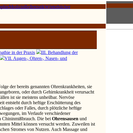
ophie
Medizin
Belletristik
Wörterbücher
thie in der Praxis
III. Behandlung der
VII. Augen-, Ohren-, Nasen- und
 Folge der bereits genannten Ohrenkrankheiten, sie
 angeboren, oder durch Gehirnkrankheit verursacht
ällen ist sie meistens unheilbar. Nervöse
it entsteht durch heftige Erschütterung des
hlages oder Falles, durch plötzliche heftige
wegungen, im Verlaufe verschiedener
h Chininmißbrauch. Die bei
Ohrensausen
und
nnten Mittel können versucht werden. Zuweilen ist
schen Stromes von Nutzen. Auch Massage und