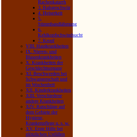
Rachenkatarrh
3. Halsgeschwür
4. Heiserkeit
5.
Stimmbandlähmung
6.
Kehlkopfschwindsucht
7. Kropf
VIII. Hautkrankheiten
IX. Nieren- und
Blasenkrankheiten
X. Krankheiten der
Geschlechtsorgane
XI. Beschwerden bei
Schwangerschaft und
im Wochenbett
XII. Kinderkrankheiten
XIII. Verschiedene
andere Krankheiten
XIV. Ratschläge auf
dem Gebiete der
Hygiene,
Krankenpflege u. s. w.
XV. Erste Hilfe bei
plötzlichen Unfällen