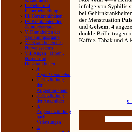
Arzneimittel
II. Fieber und
infolge von Syphilis 
Fieberbehandlung
bei Gehirnkrankheite
III. Herzkrankheiten
der Menstruation
Puls
IV. Krankheiten der
und
Gelsem. 4
angeze
Atmungsorgane
V. Krankheiten der
dunkle Brille tragen 
Verdauungsorgane
Kaffee, Tabak und Al
VI. Krankheiten des
Nervensystems
VII. Augen-, Ohren-,
Nasen- und
Halskrankheiten
A.
Augenkrankheiten
1. Entzündung
der
Augenbindehaut
2. Entzündung
der Augenlider
9.
3.
Augenentzündung
nach
Verletzungen
4.