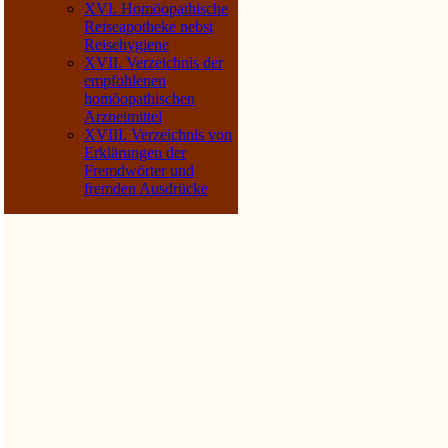
XVI. Homöopathische
Reiseapotheke nebst
Reisehygiene
XVII. Verzeichnis der
empfohlenen
homöopathischen
Arzneimittel
XVIII. Verzeichnis von
Erklärungen der
Fremdwörter und
fremden Ausdrücke