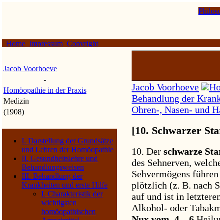
Philos
Home
Impressum
Copyright
Jacob Voorhoeve
-
Jacob Voorhoeve
Ho
Homöopathie in der Praxis
Behandlung der Krankh
Medizin
Ohren-, Nasen- und H
(1908)
[10. Schwarzer Sta
I. Darstellung der Grundsätze
und Lehren der Homöopathie
10. Der
schwarze St
II. Gesundheitslehre und
des Sehnerven, welche
Behandlungsweisen
Sehvermögens führen k
III. Behandlung der
plötzlich (z. B. nach
Krankheiten und erste Hilfe
I. Charakteristik der
auf und ist in letztere
wichtigsten
Alkohol- oder Tabakm
homöopathischen
Nux vom. 4—6
Heilun