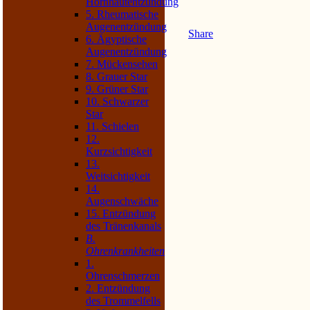
Hornhautentzündung
5. Rheumatische
Augenentzündung
Share
6. Ägyptische
Augenentzündung
7. Mückensehen
8. Grauer Star
9. Grüner Star
10. Schwarzer
Star
11. Schielen
12.
Kurzsichtigkeit
13.
Weitsichtigkeit
14.
Augenschwäche
15. Entzündung
des Tränenkanals
B.
Ohrenkrankheiten
1.
Ohrenschmerzen
2. Entzündung
des Trommelfells