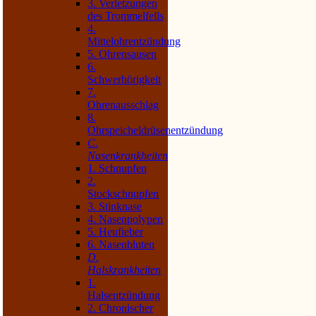
3. Verletzungen
des Trommelfells
4.
Mittelohrentzündung
5. Ohrensausen
6.
Schwerhörigkeit
7.
Ohrenausschlag
8.
Ohrspeicheldrüsenentzündung
C.
Nasenkrankheiten
1. Schnupfen
2.
Stockschnupfen
3. Stinknase
4. Nasenpolypen
5. Heufieber
6. Nasenbluten
D.
Halskrankheiten
1.
Halsentzündung
2. Chronischer