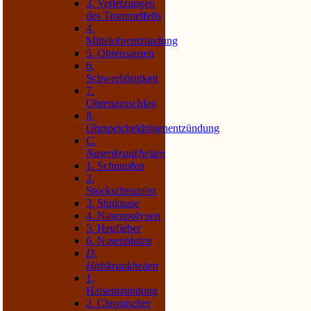
3. Verletzungen
des Trommelfells
4.
Mittelohrentzündung
5. Ohrensausen
6.
Schwerhörigkeit
7.
Ohrenausschlag
8.
Ohrspeicheldrüsenentzündung
C.
Nasenkrankheiten
1. Schnupfen
2.
Stockschnupfen
3. Stinknase
4. Nasenpolypen
5. Heufieber
6. Nasenbluten
D.
Halskrankheiten
1.
Halsentzündung
2. Chronischer