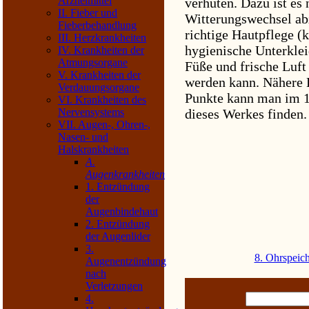
Arzneimittel
verhüten. Dazu ist es
II. Fieber und
Witterungswechsel ab
Fieberbehandlung
richtige Hautpflege (
III. Herzkrankheiten
hygienische Unterkle
IV. Krankheiten der
Atmungsorgane
Füße und frische Luft
V. Krankheiten der
werden kann. Nähere E
Verdauungsorgane
Punkte kann man im 1.,
VI. Krankheiten des
dieses Werkes finden.
Nervensystems
VII. Augen-, Ohren-,
Nasen- und
Halskrankheiten
A.
Augenkrankheiten
1. Entzündung
der
Augenbindehaut
2. Entzündung
der Augenlider
3.
8. Ohrspeic
Augenentzündung
nach
Verletzungen
4.