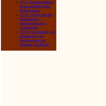
XVI. Homöopathische
Reiseapotheke nebst
Reisehygiene
XVII. Verzeichnis der
empfohlenen
homöopathischen
Arzneimittel
XVIII. Verzeichnis von
Erklärungen der
Fremdwörter und
fremden Ausdrücke