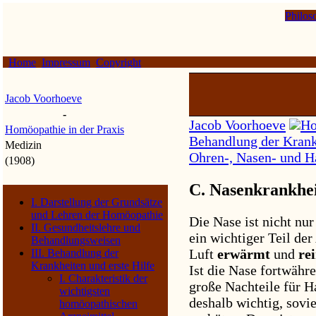
Philos
Home
Impressum
Copyright
Jacob Voorhoeve
-
Jacob Voorhoeve
Ho
Homöopathie in der Praxis
Behandlung der Krankh
Medizin
Ohren-, Nasen- und H
(1908)
C. Nasenkrankhe
I. Darstellung der Grundsätze
und Lehren der Homöopathie
Die Nase ist nicht nu
II. Gesundheitslehre und
ein wichtiger Teil de
Behandlungsweisen
Luft
erwärmt
und
rei
III. Behandlung der
Krankheiten und erste Hilfe
Ist die Nase fortwähr
I. Charakteristik der
große Nachteile für H
wichtigsten
deshalb wichtig, sovi
homöopathischen