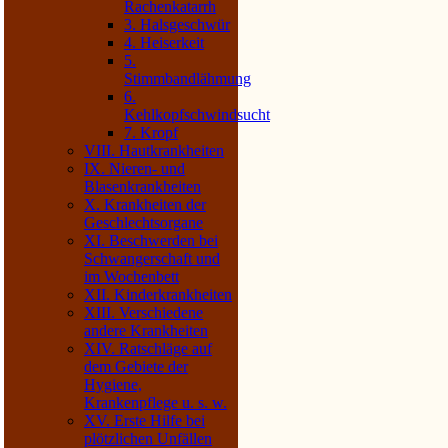
Rachenkatarrh
3. Halsgeschwür
4. Heiserkeit
5.
Stimmbandlähmung
6.
Kehlkopfschwindsucht
7. Kropf
VIII. Hautkrankheiten
IX. Nieren- und
Blasenkrankheiten
X. Krankheiten der
Geschlechtsorgane
XI. Beschwerden bei
Schwangerschaft und
im Wochenbett
XII. Kinderkrankheiten
XIII. Verschiedene
andere Krankheiten
XIV. Ratschläge auf
dem Gebiete der
Hygiene,
Krankenpflege u. s. w.
XV. Erste Hilfe bei
plötzlichen Unfällen