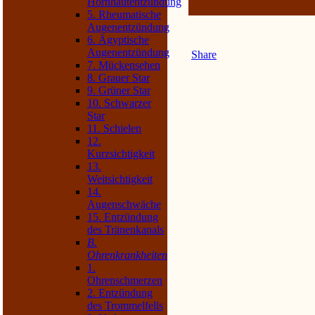
Hornhautentzündung
5. Rheumatische
Augenentzündung
6. Ägyptische
Augenentzündung
Share
7. Mückensehen
8. Grauer Star
9. Grüner Star
10. Schwarzer
Star
11. Schielen
12.
Kurzsichtigkeit
13.
Weitsichtigkeit
14.
Augenschwäche
15. Entzündung
des Tränenkanals
B.
Ohrenkrankheiten
1.
Ohrenschmerzen
2. Entzündung
des Trommelfells