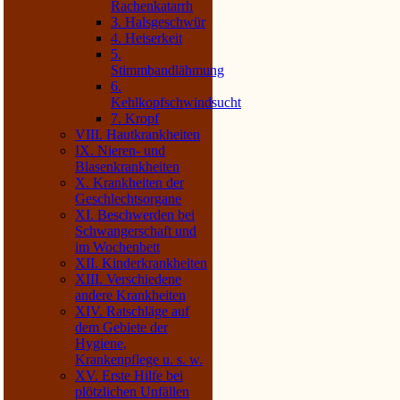
Rachenkatarrh
3. Halsgeschwür
4. Heiserkeit
5.
Stimmbandlähmung
6.
Kehlkopfschwindsucht
7. Kropf
VIII. Hautkrankheiten
IX. Nieren- und
Blasenkrankheiten
X. Krankheiten der
Geschlechtsorgane
XI. Beschwerden bei
Schwangerschaft und
im Wochenbett
XII. Kinderkrankheiten
XIII. Verschiedene
andere Krankheiten
XIV. Ratschläge auf
dem Gebiete der
Hygiene,
Krankenpflege u. s. w.
XV. Erste Hilfe bei
plötzlichen Unfällen