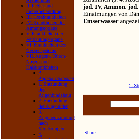
Arzneimittel
II. Fieber und
jod. IV, Ammon. jod
Fieberbehandlung
Einatmungen von Dä
III. Herzkrankheiten
Emserwasser
angezei
IV. Krankheiten der
Atmungsorgane
V. Krankheiten der
Verdauungsorgane
VI. Krankheiten des
Nervensystems
VII. Augen-, Ohren-,
Nasen- und
Halskrankheiten
A.
Augenkrankheiten
1. Entzündung
5. S
der
Augenbindehaut
2. Entzündung
der Augenlider
3.
Augenentzündung
nach
Verletzungen
Share
4.