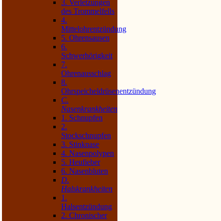
3. Verletzungen
des Trommelfells
4.
Mittelohrentzündung
5. Ohrensausen
6.
Schwerhörigkeit
7.
Ohrenausschlag
8.
Ohrspeicheldrüsenentzündung
C.
Nasenkrankheiten
1. Schnupfen
2.
Stockschnupfen
3. Stinknase
4. Nasenpolypen
5. Heufieber
6. Nasenbluten
D.
Halskrankheiten
1.
Halsentzündung
2. Chronischer