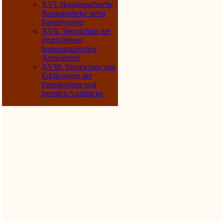
XVI. Homöopathische
Reiseapotheke nebst
Reisehygiene
XVII. Verzeichnis der
empfohlenen
homöopathischen
Arzneimittel
XVIII. Verzeichnis von
Erklärungen der
Fremdwörter und
fremden Ausdrücke