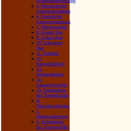
Hornhautentzündung
5. Rheumatische
Augenentzündung
6. Ägyptische
Augenentzündung
7. Mückensehen
8. Grauer Star
9. Grüner Star
10. Schwarzer
Star
11. Schielen
12.
Kurzsichtigkeit
13.
Weitsichtigkeit
14.
Augenschwäche
15. Entzündung
des Tränenkanals
B.
Ohrenkrankheiten
1.
Ohrenschmerzen
2. Entzündung
des Trommelfells