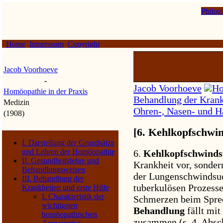
Philos
Home
Impressum
Copyright
Jacob Voorhoeve
-
Jacob Voorhoeve
Ho
Homöopathie in der Praxis
Behandlung der Krankh
Medizin
Ohren-, Nasen- und H
(1908)
[6. Kehlkopfschwi
I. Darstellung der Grundsätze
und Lehren der Homöopathie
6.
Kehlkopfschwind
II. Gesundheitslehre und
Krankheit vor, sonder
Behandlungsweisen
der Lungenschwindsuc
III. Behandlung der
tuberkulösen Prozesse
Krankheiten und erste Hilfe
I. Charakteristik der
Schmerzen beim Sprec
wichtigsten
Behandlung
fällt mi
homöopathischen
zusammen (s. 4. Absc