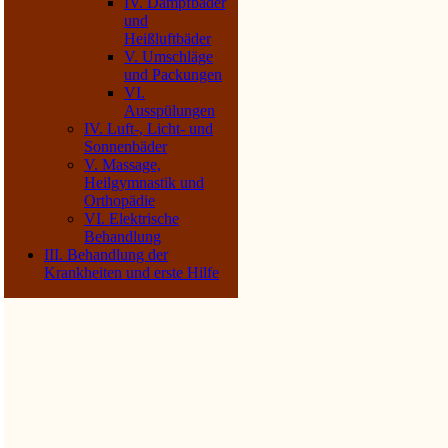
IV. Dampfbäder
und
Heißluftbäder
V. Umschläge
und Packungen
VI.
Ausspülungen
IV. Luft-, Licht- und
Sonnenbäder
V. Massage,
Heilgymnastik und
Orthopädie
VI. Elektrische
Behandlung
III. Behandlung der
Krankheiten und erste Hilfe