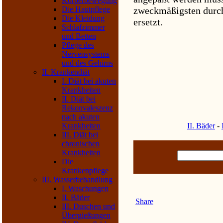
Körperbewegung
Die Hautpflege
zweckmäßigsten durc
Die Kleidung
ersetzt.
Schlafzimmer
und Betten
Pflege des
Nervensystems
und des Gehirns
II. Krankendiät
I. Diät bei akuten
Krankheiten
II. Diät bei
Rekonvaleszenz
nach akuten
Krankheiten
II. Bäder
-
III. Diät bei
chronischen
Krankheiten
Die
Krankenpflege
III. Wasserbehandlung
I. Waschungen
II. Bäder
Share
III. Duschen und
Übergießungen