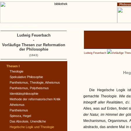
Philos
Home
Impressum
Copyright
Ludwig Feuerbach
-
Vorläufige Thesen zur Reformation
der Philosophie
Ludwig Feuerbach
Vorläufige Thes
(1843)
Thesen I
Theologie
Heg
Spekulative Philosophie
Pantheismus, Theologie, Atheismus
Pantheismus, Polytheismus
Die Hegelsche Logik is
Identitätsphilosophie
gemachte
Theologie. Wie da
Methode der reformatorischen Kritik
Inbegriff aller Realitäten, d.
Atheismus
Alles, was auf Erden, findet
Pantheismus
der Natur, im Himmel der göt
Spinoza, Hegel
Mechanismus, Organismus. A
Das Absolute, Unendliche
abstracto, das andere Mal in c
Hegelsche Logik und Theologie