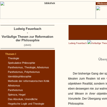
Philos
Home
Impressum
Copyright
Ludwig Feuerbach
-
Vorläufige Thesen zur Reformation
der Philosophie
Ludwig Feuerbach
Vorläufige Thes
(1843)
Thesen I
Theologie
Über
Spekulative Philosophie
Pantheismus, Theologie, Atheismus
Pantheismus, Polytheismus
Der bisherige Gang der s
Identitätsphilosophie
Idealen zum Realen ist ein
Methode der reformatorischen Kritik
objektiven
Realität, sondern 
Atheismus
eben deswegen nie zur wah
Pantheismus
und Wesen in ihrer objektiv
Spinoza, Hegel
Vorurteile
. Der Übergang vom 
Das Absolute, Unendliche
Philosophie.
Hegelsche Logik und Theologie