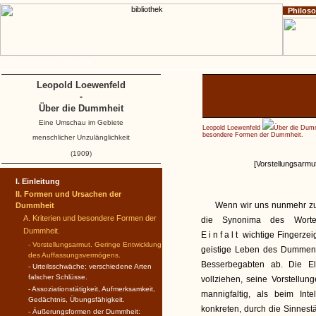
Philos
Home
Impressum
Copyright
Leopold Loewenfeld
-
Über die Dummheit
Eine Umschau im Gebiete
Leopold Loewenfeld
Über die Dum
besondere Formen der Dummheit.
menschlicher Unzulänglichkeit
(1909)
[Vorstellungsarmu
I. Einleitung
II. Formen und Ursachen der
Wenn wir uns nunmehr zu
Dummheit
A. Kriterien und besondere Formen der
die Synonima des Wort
Dummheit.
Einfalt
wichtige Fingerzeig
- Vorstellungsarmut. Geringe Entwicklung
geistige Leben des Dummen s
des Auffassungs­vermögens.
Besserbegabten ab. Die El
- Urteilsschwäche; verschiedene Arten
falscher Schlüsse.
vollziehen, seine Vorstellu
- Assoziationstätigkeit, Aufmerksamkeit,
mannigfaltig, als beim Inte
Gedächtnis, Übungsfähigkeit.
konkreten, durch die Sinnestä
- Äußerungsformen der Dummheit: