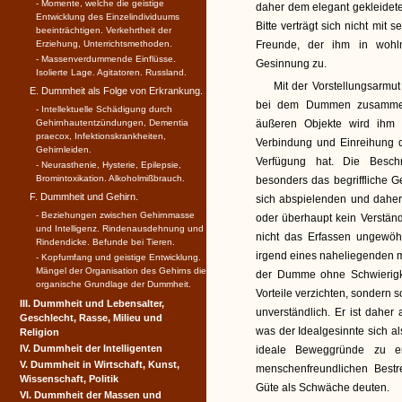
- Momente, welche die geistige
daher dem elegant gekleidete
Entwicklung des Einzelindividuums
Bitte verträgt sich nicht mit
beeinträchtigen. Verkehrtheit der
Erziehung, Unterrichtsmethoden.
Freunde, der ihm in wohlm
- Massenverdummende Einflüsse.
Gesinnung zu.
Isolierte Lage. Agitatoren. Russland.
Mit der Vorstellungsarmu
E. Dummheit als Folge von Erkrankung.
bei dem Dummen zusammen. 
- Intellektuelle Schädigung durch
Gehirnhautentzündungen, Dementia
äußeren Objekte wird ihm d
praecox, Infektions­krankheiten,
Verbindung und Einreihung
Gehirnleiden.
Verfügung hat. Die Besch
- Neurasthenie, Hysterie, Epilepsie,
Bromintoxikation. Alkoholmißbrauch.
besonders das begriffliche G
F. Dummheit und Gehirn.
sich abspielenden und daher
- Beziehungen zwischen Gehirn­masse
oder überhaupt kein Verständ
und Intelligenz. Rinden­ausdehnung und
nicht das Erfassen ungewö
Rindendicke. Befunde bei Tieren.
irgend eines naheliegenden mat
- Kopf­umfang und geistige Entwicklung.
Mängel der Organisa­tion des Gehirns die
der Dumme ohne Schwierigke
organische Grundlage der Dummheit.
Vorteile verzichten, sondern 
III. Dummheit und Lebensalter,
unverständlich. Er ist daher 
Geschlecht, Rasse, Milieu und
was der Idealgesinnte sich al
Religion
IV. Dummheit der Intelligenten
ideale Beweggründe zu er
V. Dummheit in Wirtschaft, Kunst,
menschenfreundlichen Best
Wissenschaft, Politik
Güte als Schwäche deuten.
VI. Dummheit der Massen und