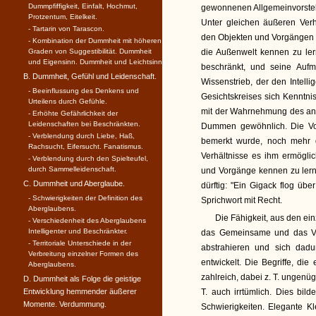
Dummpfiffigkeit, Einfalt, Hochmut,
gewonnenen Allgemeinvorstellu
Protzentum, Eitelkeit.
Unter gleichen äußeren Ver
- Tartarin von Tarascon.
den Objekten und Vorgängen in
- Kombination der Dummheit mit höheren
Graden von Suggestibi­lität. Dummheit
die Außenwelt kennen zu lern
und Eigensinn. Dummheit und Leichtsinn.
beschränkt, und seine Aufm
B. Dummheit, Gefühl und Leidenschaft.
Wissenstrieb, der den Intelli
- Beeinflussung des Denkens und
Gesichtskreises sich Kenntni
Urteilens durch Gefühle.
mit der Wahrnehmung des an 
- Erhöhte Gefährlichkeit der
Leidenschaften bei Beschränkten.
Dummen gewöhnlich. Die Vors
- Verblendung durch Liebe, Haß,
bemerkt wurde, noch mehr d
Rachsucht, Eifersucht. Fanatismus.
Verhältnisse es ihm ermöglic
- Verblendung durch den Spiel­teufel,
durch Sammelleidenschaft.
und Vorgänge kennen zu lernen
C. Dummheit und Aberglaube.
dürftig: "Ein Gigack flog üb
- Schwierigkeiten der Definition des
Sprichwort mit Recht.
Aberglaubens.
Die Fähigkeit, aus den e
- Verschiedenheit des Aber­glaubens
Intelligenter und Beschränkter.
das Gemeinsame und das Ve
- Territoriale Unterschiede in der
abstrahieren und sich dadu
Verbreitung einzelner Formen des
entwickelt. Die Begriffe, di
Aberglaubens.
zahlreich, dabei z. T. ungenü
D. Dummheit als Folge die geistige
Entwicklung hemmender äußerer
T. auch irrtümlich. Dies bi
Momente. Verdummung.
Schwierigkeiten. Elegante Kle