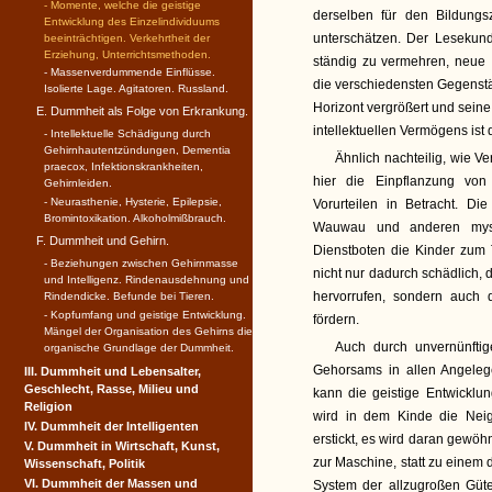
- Momente, welche die geistige
derselben für den Bildungs
Entwicklung des Einzelindividuums
unterschätzen. Der Lesekund
beeinträchtigen. Verkehrtheit der
Erziehung, Unterrichtsmethoden.
ständig zu vermehren, neue
- Massenverdummende Einflüsse.
die verschiedensten Gegenstä
Isolierte Lage. Agitatoren. Russland.
Horizont vergrößert und seine
E. Dummheit als Folge von Erkrankung.
intellektuellen Vermögens is
- Intellektuelle Schädigung durch
Gehirnhautentzündungen, Dementia
Ähnlich nachteilig, wie V
praecox, Infektions­krankheiten,
hier die Einpflanzung von
Gehirnleiden.
- Neurasthenie, Hysterie, Epilepsie,
Vorurteilen in Betracht. 
Bromintoxikation. Alkoholmißbrauch.
Wauwau und anderen mysti
F. Dummheit und Gehirn.
Dienstboten die Kinder zum 
- Beziehungen zwischen Gehirn­masse
nicht nur dadurch schädlich, 
und Intelligenz. Rinden­ausdehnung und
hervorrufen, sondern auch d
Rindendicke. Befunde bei Tieren.
- Kopf­umfang und geistige Entwicklung.
fördern.
Mängel der Organisa­tion des Gehirns die
Auch durch unvernünftig
organische Grundlage der Dummheit.
Gehorsams in allen Angeleg
III. Dummheit und Lebensalter,
Geschlecht, Rasse, Milieu und
kann die geistige Entwicklu
Religion
wird in dem Kinde die Nei
IV. Dummheit der Intelligenten
erstickt, es wird daran gewöh
V. Dummheit in Wirtschaft, Kunst,
zur Maschine, statt zu eine
Wissenschaft, Politik
VI. Dummheit der Massen und
System der allzugroßen Güt