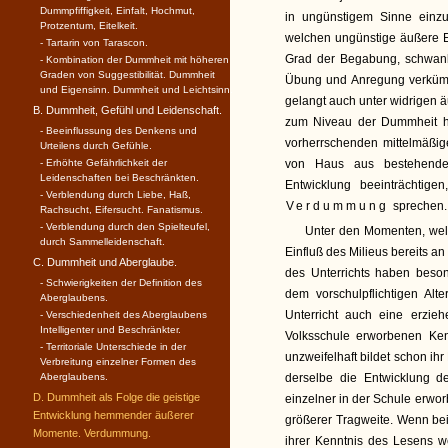
Dummpfiffigkeit, Einfalt, Hochmut,
in ungünstigem Sinne einzu
Protzentum, Eitelkeit.
welchen ungünstige äußere Ei
- Tartarin von Tarascon.
Grad der Begabung, schwank
- Kombination der Dummheit mit höheren
Graden von Suggestibi­lität. Dummheit
Übung und Anregung verkümme
und Eigensinn. Dummheit und Leichtsinn.
gelangt auch unter widrigen 
B. Dummheit, Gefühl und Leidenschaft.
zum Niveau der Dummheit her
- Beeinflussung des Denkens und
vorherrschenden mittelmäßig
Urteilens durch Gefühle.
- Erhöhte Gefährlichkeit der
von Haus aus bestehende 
Leidenschaften bei Beschränkten.
Entwicklung beeinträchtige
- Verblendung durch Liebe, Haß,
Verdummung
sprechen.
Rachsucht, Eifersucht. Fanatismus.
- Verblendung durch den Spiel­teufel,
Unter den Momenten, welc
durch Sammelleidenschaft.
Einfluß des Milieus bereits a
C. Dummheit und Aberglaube.
des Unterrichts haben beson
- Schwierigkeiten der Definition des
dem vorschulpflichtigen Alt
Aberglaubens.
Unterricht auch eine erzie
- Verschiedenheit des Aber­glaubens
Intelligenter und Beschränkter.
Volksschule erworbenen Ken
- Territoriale Unterschiede in der
unzweifelhaft bildet schon ih
Verbreitung einzelner Formen des
Aberglaubens.
derselbe die Entwicklung de
D. Dummheit als Folge die geistige
einzelner in der Schule erwor
Entwicklung hemmender äußerer
größerer Tragweite. Wenn be
Momente. Verdummung.
ihrer Kenntnis des Lesens 