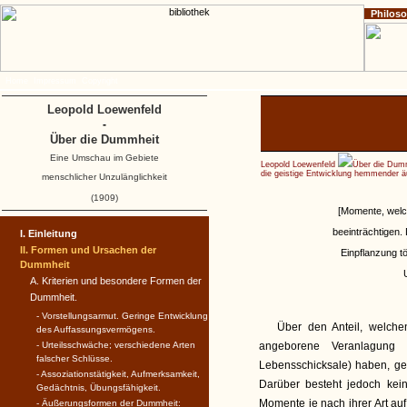
Philos
Home
Impressum
Copyright
Leopold Loewenfeld
-
Über die Dummheit
Eine Umschau im Gebiete
Leopold Loewenfeld
Über die Dum
die geistige Entwicklung hemmender
menschlicher Unzulänglichkeit
(1909)
[Momente, welch
beeinträchtigen.
I. Einleitung
II. Formen und Ursachen der
Einpflanzung tö
Dummheit
A. Kriterien und besondere Formen der
Dummheit.
- Vorstellungsarmut. Geringe Entwicklung
Über den Anteil, welche
des Auffassungs­vermögens.
- Urteilsschwäche; verschiedene Arten
angeborene Veranlagung u
falscher Schlüsse.
Lebensschicksale) haben, ge
- Assoziationstätigkeit, Aufmerksamkeit,
Darüber besteht jedoch kei
Gedächtnis, Übungsfähigkeit.
Momente je nach ihrer Art au
- Äußerungsformen der Dummheit: