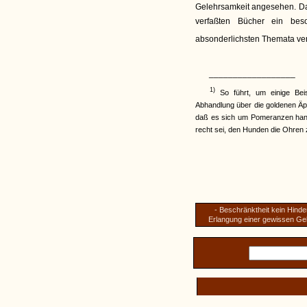
Gelehrsamkeit angesehen. Da
verfaßten Bücher ein be
absonderlichsten Themata ver
__________________
1)
So führt, um einige Bei
Abhandlung über die goldenen Äpf
daß es sich um Pomeranzen handl
recht sei, den Hunden die Ohren 
- Beschränktheit kein Hinder
Erlangung einer gewissen Ge