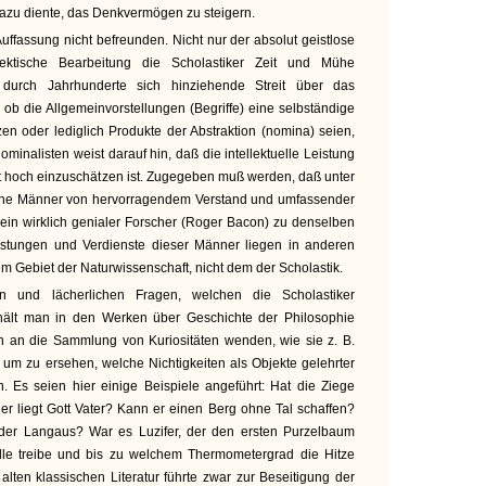
azu diente, das Denkvermögen zu steigern.
Auffassung nicht befreunden. Nicht nur der absolut geistlose
ektische Bearbeitung die Scholastiker Zeit und Mühe
durch Jahrhunderte sich hinziehende Streit über das
 ob die Allgemeinvorstellungen (Begriffe) eine selbständige
en oder lediglich Produkte der Abstraktion (nomina) seien,
ominalisten weist darauf hin, daß die intellektuelle Leistung
cht hoch einzuschätzen ist. Zugegeben muß werden, daß unter
elne Männer von hervorragendem Verstand und umfassender
ein wirklich genialer Forscher (Roger Bacon) zu denselben
Leistungen und Verdienste dieser Männer liegen in anderen
m Gebiet der Naturwissenschaft, nicht dem der Scholastik.
n und lächerlichen Fragen, welchen die Scholastiker
ält man in den Werken über Geschichte der Philosophie
h an die Sammlung von Kuriositäten wenden, wie sie z. B.
, um zu ersehen, welche Nichtigkeiten als Objekte gelehrter
. Es seien hier einige Beispiele angeführt: Hat die Ziege
er liegt Gott Vater? Kann er einen Berg ohne Tal schaffen?
der Langaus? War es Luzifer, der den ersten Purzelbaum
le treibe und bis zu welchem Thermometergrad die Hitze
lten klassischen Literatur führte zwar zur Beseitigung der