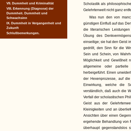
VII. Dummheit und Kriminalität
Scholastik als philosophisch
VIII. Erkennung (Diagnose) der
Gelehrtenwelt nicht ganz entf
Dummheit. Dummheit und
Was nun den von manch
Schwachsinn
IX. Dummheit in Vergangenheit und
günstigen Einfluß auf das Denk
Zukunft
die literarischen Leistunge
Schlußbemerkungen.
Übung des Denkvermögens 
einseitige; sie hat den Geist i
gedrillt, den Sinn für die W
Sein und Schein, von Wahrh
Möglichkeit und Gewißheit n
allgemeine oder partiell
herbeigeführt. Einen unwider
der Hexenprozesse, auf di
Einwirkung, welche die S
verständlich, daß auch die 
Verfall der scholastischen Ph
Geist aus der Gelehrtenwe
Kleinigkeiten und an überli
Ansichten über einen Gegensta
ergehende Behandlung von F
überhaupt gegenstandslos s