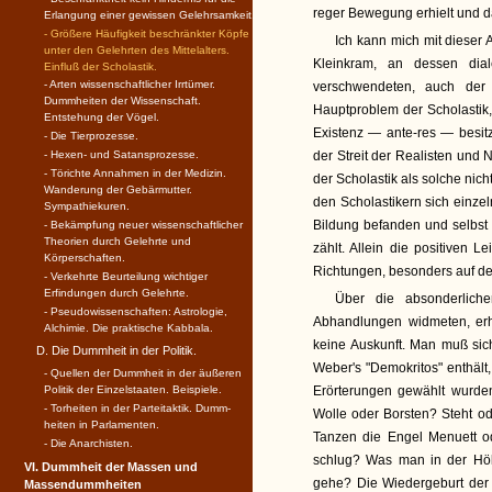
reger Bewegung erhielt und d
Erlangung einer gewissen Gelehrsamkeit.
- Größere Häufigkeit beschränkter Köpfe
Ich kann mich mit dieser 
unter den Gelehrten des Mittelalters.
Kleinkram, an dessen dial
Einfluß der Scholastik.
- Arten wissenschaftlicher Irr­tümer.
verschwendeten, auch der 
Dummheiten der Wissen­schaft.
Hauptproblem der Scholastik,
Entstehung der Vögel.
Existenz — ante-res — besitz
- Die Tierprozesse.
- Hexen- und Satansprozesse.
der Streit der Realisten und N
- Törichte Annahmen in der Medizin.
der Scholastik als solche ni
Wanderung der Gebärmutter.
den Scholastikern sich einz
Sympathiekuren.
Bildung befanden und selbst 
- Bekämpfung neuer wissen­schaft­licher
Theorien durch Gelehrte und
zählt. Allein die positiven 
Körperschaften.
Richtungen, besonders auf de
- Verkehrte Beurteilung wichtiger
Erfindungen durch Gelehrte.
Über die absonderliche
- Pseudowissenschaften: Astrologie,
Abhandlungen widmeten, erh
Alchimie. Die praktische Kabbala.
keine Auskunft. Man muß sic
D. Die Dummheit in der Politik.
Weber's "Demokritos" enthält
- Quellen der Dummheit in der äußeren
Politik der Einzelstaaten. Beispiele.
Erörterungen gewählt wurden
- Torheiten in der Parteitaktik. Dumm­
Wolle oder Borsten? Steht od
heiten in Parlamenten.
Tanzen die Engel Menuett o
- Die Anarchisten.
schlug? Was man in der Höl
VI. Dummheit der Massen und
gehe? Die Wiedergeburt der a
Massendummheiten