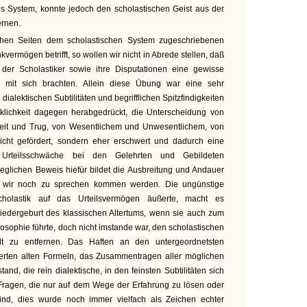
es System, konnte jedoch den scholastischen Geist aus der
ernen.
en Seiten dem scholastischen System zugeschriebenen
vermögen betrifft, so wollen wir nicht in Abrede stellen, daß
n der Scholastiker sowie ihre Disputationen eine gewisse
mit sich brachten. Allein diese Übung war eine sehr
n dialektischen Subtilitäten und begrifflichen Spitzfindigkeiten
irklichkeit dagegen herabgedrückt, die Unterscheidung von
eit und Trug, von Wesentlichem und Unwesentlichem, von
icht gefördert, sondern eher erschwert und dadurch eine
e Urteilsschwäche bei den Gelehrten und Gebildeten
leglichen Beweis hiefür bildet die Ausbreitung und Andauer
e wir noch zu sprechen kommen werden. Die ungünstige
cholastik auf das Urteilsvermögen äußerte, macht es
Wiedergeburt des klassischen Altertums, wenn sie auch zum
ilosophie führte, doch nicht imstande war, den scholastischen
lt zu entfernen. Das Haften an den untergeordnetsten
eferten alten Formeln, das Zusammentragen aller möglichen
nd, die rein dialektische, in den feinsten Subtilitäten sich
ragen, die nur auf dem Wege der Erfahrung zu lösen oder
ind, dies wurde noch immer vielfach als Zeichen echter