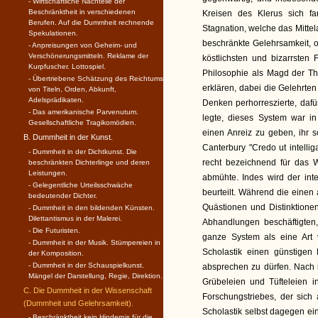
- Wirtschaftliche Nachteile der
Beschränktheit in verschiedenen
Kreisen des Klerus sich fan
Berufen. Auf die Dummheit rechnende
Stagnation, welche das Mittel
Spekulationen.
beschränkte Gelehrsamkeit, 
- Anpreisungen von Geheim- und
Verschönerungsmitteln. Reklame der
köstlichsten und bizarrsten 
Kurpfuscher. Lottospiel.
Philosophie als Magd der Th
- Übertriebene Schätzung des Reichtums,
erklären, dabei die Gelehrten
von Titeln, Orden, Abkunft,
Adelsprädikaten.
Denken perhorreszierte, dafü
- Das amerikanische Parvenutum.
legte, dieses System war 
Gesellschaftliche Tragikomödien.
einen Anreiz zu geben, ihr 
B. Dummheit in der Kunst.
Canterbury "Credo ut intelli
- Dummheit in der Dichtkunst. Die
recht bezeichnend für das 
beschränkten Dichterlinge und deren
Leistungen.
abmühte. Indes wird der inte
- Gelegentliche Urteilsschwäche
beurteilt. Während die einen 
bedeutender Dichter.
Quästionen und Distinktionen
- Dummheit in den bildenden Künsten.
Dilettantismus in der Malerei.
Abhandlungen beschäftigten,
- Die Futuristen.
ganze System als eine Art 
- Dummheit in der Musik. Stümpereien in
Scholastik einen günstigen E
der Komposition.
- Dummheit in der Schauspiel­kunst.
absprechen zu dürfen. Nach 
Mängel der Darstellung, Regie, Direktion.
Grübeleien und Tüfteleien 
C. Die Dummheit in der Wissenschaft
Forschungstriebes, der sich
(Dummheit und Gelehrsamkeit).
Scholastik selbst dagegen ei
- Beschränktheit kein Hindernis für die