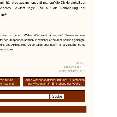
mit hängt es zusammen, daß man auf die Dickleibigkeit der
sonderes Gewicht legte und auf die Behandlung der
1)
fiel
.
spiele zu geben, Weber (Demokritos) an, daß Salmasius eine
el der Hesperiden schrieb, in welcher er zu dem Schluss gelangte,
e, und Apinius eine Dissertation über das Thema verfaßte, ob es
zu stutzen.
TO TOP
DRUCKVERSION
WEITEREMPFEHLEN
-
nis für die
- Arten wissenschaftlicher Irr­tümer. Dummheiten
lehrsamkeit.
der Wissen­schaft. Entstehung der Vögel.