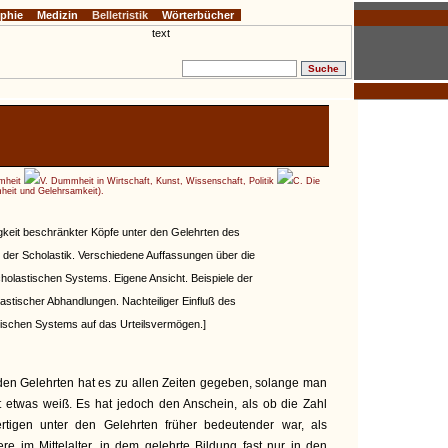
ophie
Medizin
Belletristik
Wörterbücher
mheit
V. Dummheit in Wirtschaft, Kunst, Wissenschaft, Politik
C. Die
eit und Gelehrsamkeit).
gkeit beschränkter Köpfe unter den Gelehrten des
luß der Scholastik. Verschiedene Auffassungen über die
holastischen Systems. Eigene Ansicht. Beispiele der
stischer Abhandlungen. Nachteiliger Einfluß des
ischen Systems auf das Urteilsvermögen.]
den Gelehrten hat es zu allen Zeiten gegeben, solange man
 etwas weiß. Es hat jedoch den Anschein, als ob die Zahl
wertigen unter den Gelehrten früher bedeutender war, als
e im Mittelalter, in dem gelehrte Bildung fast nur in den