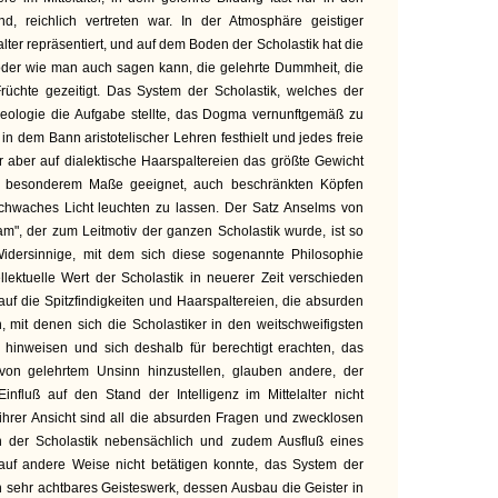
d, reichlich vertreten war. In der Atmosphäre geistiger
alter repräsentiert, und auf dem Boden der Scholastik hat die
oder wie man auch sagen kann, die gelehrte Dummheit, die
Früchte gezeitigt. Das System der Scholastik, welches der
eologie die Aufgabe stellte, das Dogma vernunftgemäß zu
 in dem Bann aristotelischer Lehren festhielt und jedes freie
r aber auf dialektische Haarspaltereien das größte Gewicht
in besonderem Maße geeignet, auch beschränkten Köpfen
schwaches Licht leuchten zu lassen. Der Satz Anselms von
gam", der zum Leitmotiv der ganzen Scholastik wurde, ist so
Widersinnige, mit dem sich diese sogenannte Philosophie
llektuelle Wert der Scholastik in neuerer Zeit verschieden
auf die Spitzfindigkeiten und Haarspaltereien, die absurden
, mit denen sich die Scholastiker in den weitschweifigsten
 hinweisen und sich deshalb für berechtigt erachten, das
von gelehrtem Unsinn hinzustellen, glauben andere, der
influß auf den Stand der Intelligenz im Mittelalter nicht
ihrer Ansicht sind all die absurden Fragen und zwecklosen
in der Scholastik nebensächlich und zudem Ausfluß eines
 auf andere Weise nicht betätigen konnte, das System der
n sehr achtbares Geisteswerk, dessen Ausbau die Geister in