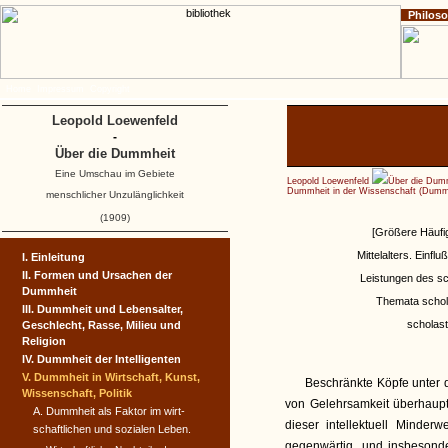
Philos
Home
Impressum
Copyright
Leopold Loewenfeld
-
Über die Dummheit
Eine Umschau im Gebiete
Leopold Loewenfeld
Über die Dum
Dummheit in der Wissenschaft (Dummh
menschlicher Unzulänglichkeit
(1909)
[Größere Häufi
Mittelalters. Einf
I. Einleitung
II. Formen und Ursachen der
Leistungen des sc
Dummheit
Themata schola
III. Dummheit und Lebensalter,
scholast
Geschlecht, Rasse, Milieu und
Religion
IV. Dummheit der Intelligenten
V. Dummheit in Wirtschaft, Kunst,
Beschränkte Köpfe unter 
Wissenschaft, Politik
von Gelehrsamkeit überhaupt
A. Dummheit als Faktor im wirt­
dieser intellektuell Minder
schaftlichen und sozialen Leben.
gegenwärtig, und insbesonder