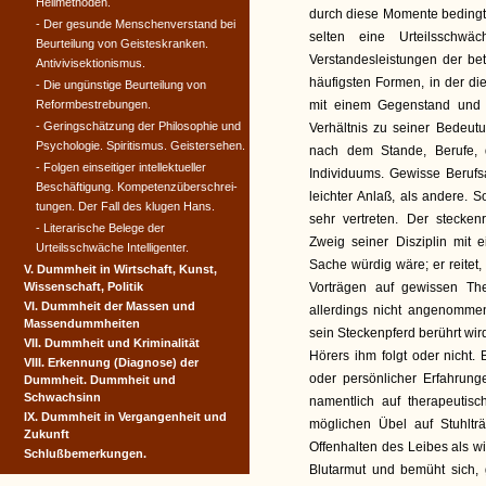
Heilmethoden.
durch diese Momente bedingten
- Der gesunde Menschenverstand bei
selten eine Urteilsschw
Beurteilung von Geistes­kranken.
Verstandesleistungen der be
Antivivisektionismus.
häufigsten Formen, in der die
- Die ungünstige Beurteilung von
Reformbestrebungen.
mit einem Gegenstand und 
- Geringschätzung der Philosophie und
Verhältnis zu seiner Bedeutu
Psychologie. Spiritismus. Geistersehen.
nach dem Stande, Berufe, 
- Folgen einseitiger intellektueller
Individuums. Gewisse Berufs
Beschäftigung. Kompetenzüber­schrei­
leichter Anlaß, als andere. S
tungen. Der Fall des klugen Hans.
sehr vertreten. Der stecken
- Literarische Belege der
Zweig seiner Disziplin mit 
Urteilsschwäche Intelligenter.
Sache würdig wäre; er reitet,
V. Dummheit in Wirtschaft, Kunst,
Wissenschaft, Politik
Vorträgen auf gewissen Th
VI. Dummheit der Massen und
allerdings nicht angenomme
Massendummheiten
sein Steckenpferd berührt wir
VII. Dummheit und Kriminalität
Hörers ihm folgt oder nicht.
VIII. Erkennung (Diagnose) der
oder persönlicher Erfahrung
Dummheit. Dummheit und
Schwachsinn
namentlich auf therapeutisc
IX. Dummheit in Vergangenheit und
möglichen Übel auf Stuhlträ
Zukunft
Offenhalten des Leibes als w
Schlußbemerkungen.
Blutarmut und bemüht sich,