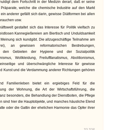
huldigt dem Fortschritt in der Medizin derart, daß er seine
n Präparate, welche die chemische Industrie auf den Markt
 ein anderer gefällt sich darin, gewisse Diätformen bei allen
brauchen usw.
ftswelt gestaltet sich das Interesse für Politik vielfach zu
geistlosen Kannegießereien am Biertisch und Unduldsamkeit
 Meinung sich kundgibt. Die allzugeschäftige Teilnahme am
erei), an gewissen reformatorischen Bestrebungen,
f den Gebieten der Hygiene und der Sozialpolitik
nismus, Wollkleidung, Freiluftfanatismus, Abolitionismus,
 einseitige und überschwängliche Interesse für gewisse
 und Kunst und die Verdammung anderer Richtungen gehören
d Familienleben bietet ein ergiebiges Feld für die
chtung der Wohnung, die Art der Wirtschaftsführung, die
ganz besonders, die Behandlung der Dienstboten, die Pflege
en sind hier die Hauptobjekte, und manches häusliche Elend
te oder die Gattin der ehelichen Harmonie das Opfer ihrer
TO TOP