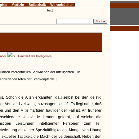
ophie
Medizin
Belletristik
Wörterbücher
mheit
IV. Dummheit der Intelligenten
rührten intellektuellen Schwächen der Intelligenten. Die
schiedenen Arten der Steckenpferde.]
s. Schon die Alten erkannten, daß selbst bei den geistig
r Verstand zeitweilig sozusagen schläft. Es liegt nahe, daß
n und den Mittelmäßigen häufiger der Fall ist. An früherer
verschiedene Umstände kennen gelernt, auf welche die
istigen Leistungen intelligenter Personen zum Teil
Entwicklung einzelner Spezialfähigkeiten, Mangel von Übung
lektueller Tätigkeit, die Macht der Leidenschaft. Neben den