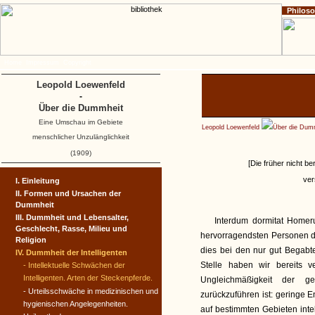
Philos
Home
Impressum
Copyright
Leopold Loewenfeld
-
Über die Dummheit
Eine Umschau im Gebiete
Leopold Loewenfeld
Über die Dum
menschlicher Unzulänglichkeit
(1909)
[Die früher nicht be
ver
I. Einleitung
II. Formen und Ursachen der
Dummheit
III. Dummheit und Lebensalter,
Interdum dormitat Homeru
Geschlecht, Rasse, Milieu und
hervorragendsten Personen de
Religion
dies bei den nur gut Begabte
IV. Dummheit der Intelligenten
Stelle haben wir bereits 
- Intellektuelle Schwächen der
Intelligenten. Arten der Steckenpferde.
Ungleichmäßigkeit der ge
- Urteilsschwäche in medizini­schen und
zurückzuführen ist: geringe 
hygienischen Ange­legenheiten.
auf bestimmten Gebieten intel