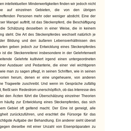
 intellektuellen Minderwertigkeiten finden wir jedoch nicht
äche auf einzelnen Gebieten, die von den übrigen
treffenden Personen mehr oder weniger absticht. Eine der
ser Mangel auftritt, ist das Steckenpferd, die Beschäftigung
die Schätzung desselben in einer Weise, die in keinem
ng steht. Die Art des Steckenpferdes wechselt natürlich je
der Bildung und den äußeren Lebensverhältnissen des
arten geben jedoch zur Entwicklung eines Steckenpferdes
o ist die Steckenreiterei insbesondere in der Gelehrtenwelt
reitende Gelehrte kultiviert irgend einen untergeordneten
einer Ausdauer und Pedanterie, die einer viel wichtigeren
 wie man zu sagen pflegt, in seinen Schriften, wie in seinen
eorien herum, denen er eine ungeheuere, von anderen
ne Tragweite zuschreibt. Und wenn im Gespräche zufällig
d, fließt sein Redestrom unerschöpflich, ob das Interesse des
 Bei den Ärzten führt die Überschätzung einzelner Theorien
en häufig zur Entwicklung eines Steckenpferdes, das sich
hem Gebiet oft geltend macht. Der Eine ist geneigt, alle
gheit zurückzuführen, und erachtet die Fürsorge für das
ichtigste Aufgabe der Behandlung. Ein anderer sieht überall
 gegen dieselbe mit einer Unzahl von Eisenpräparaten zu