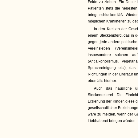
Felde zu ziehen. Ein Dritter 
Patienten stets die neueste
bringt, schlucken läßt. Wieder
möglichen Krankheiten zu ge
In den Kreisen der Geschä
einem Steckenpferd, das in 
gegen jede andere politische
Vereinsleben (Vereinsmei
insbesondere solchen au
(Antialkoholismus, Vegetaria
Sprachreinigung etc.), das
Richtungen in der Literatur
ebenfalls hierher.
Auch das häusliche un
Steckenreiterei. Die Einri
Erziehung der Kinder, diese 
gesellschaftlicher Beziehung
wäre zu meiden, wenn der Gat
Liebhaberei bringen würden.