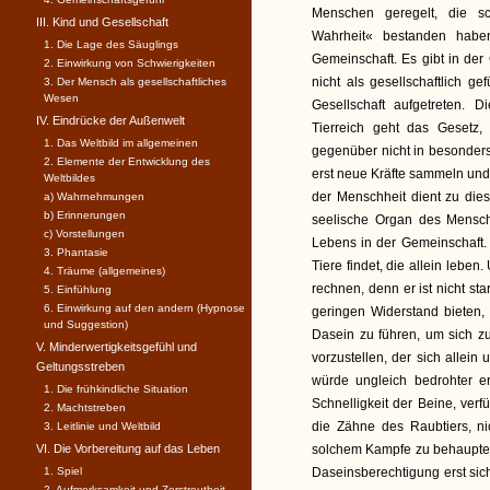
Menschen geregelt, die sch
III. Kind und Gesellschaft
Wahrheit« bestanden hab
1. Die Lage des Säuglings
Gemeinschaft. Es gibt in der
2. Einwirkung von Schwierigkeiten
nicht als gesellschaftlich 
3. Der Mensch als gesellschaftli­ches
Wesen
Gesellschaft aufgetreten. D
IV. Eindrücke der Außenwelt
Tierreich geht das Gesetz,
1. Das Weltbild im allgemeinen
gegenüber nicht in besonde
2. Elemente der Entwicklung des
erst neue Kräfte sammeln und
Weltbildes
der Menschheit dient zu di
a) Wahrnehmungen
b) Erinnerungen
seelische Organ des Mensc
c) Vorstellungen
Lebens in der Gemeinschaft
3. Phantasie
Tiere findet, die allein le
4. Träume (allgemeines)
rechnen, denn er ist nicht st
5. Einfühlung
6. Einwirkung auf den andern (Hypnose
geringen Widerstand bieten,
und Suggestion)
Dasein zu führen, um sich z
V. Minderwertigkeitsgefühl und
vorzustellen, der sich allein
Geltungsstreben
würde ungleich bedrohter e
1. Die frühkindliche Situation
Schnelligkeit der Beine, verfü
2. Machtstreben
die Zähne des Raubtiers, ni
3. Leitlinie und Weltbild
VI. Die Vorbereitung auf das Leben
solchem Kampfe zu behaupten
1. Spiel
Daseinsberechtigung erst si
2. Aufmerksamkeit und Zerstreutheit