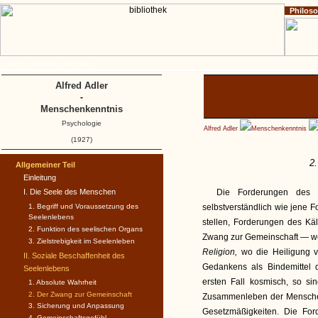
Philos
Home
Impressum
Copyright
Alfred Adler
-
Menschenkenntnis
Psychologie
Alfred Adler
Menschenkenntnis
(1927)
2
Allgemeiner Teil
Einleitung
I. Die Seele des Menschen
Die Forderungen des g
1. Begriff und Voraussetzung des
selbstverständlich wie jene 
Seelenlebens
stellen, Forderungen des Kä
2. Funktion des seelischen Organs
Zwang zur Gemeinschaft — we
3. Zielstrebigkeit im Seelenleben
Religion,
wo die Heiligung v
II. Soziale Beschaffenheit des
Gedankens als Bindemittel 
Seelenlebens
ersten Fall kosmisch, so sin
1. Absolute Wahrheit
2. Der Zwang zur Gemeinschaft
Zusammenleben der Menschen
3. Sicherung und Anpassung
Gesetzmäßigkeiten. Die Fo
4. Gemeinschaftsgefühl