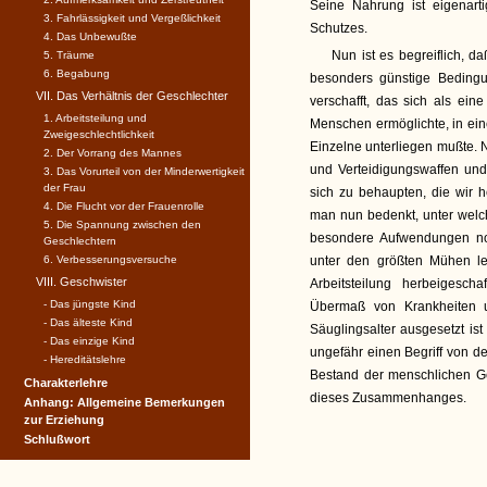
Seine Nahrung ist eigenart
3. Fahrlässigkeit und Vergeßlichkeit
Schutzes.
4. Das Unbewußte
Nun ist es begreiflich, d
5. Träume
6. Begabung
besonders günstige Bedingu
VII. Das Verhältnis der Geschlechter
verschafft, das sich als ei
1. Arbeitsteilung und
Menschen ermöglichte, in ein
Zweigeschlechtlichkeit
Einzelne unterliegen mußte. 
2. Der Vorrang des Mannes
und Verteidigungswaffen und
3. Das Vorurteil von der Minderwertigkeit
der Frau
sich zu behaupten, die wir 
4. Die Flucht vor der Frauenrolle
man nun bedenkt, unter welc
5. Die Spannung zwischen den
besondere Aufwendungen not
Geschlechtern
6. Verbesserungsversuche
unter den größten Mühen le
VIII. Geschwister
Arbeitsteilung herbeigesc
- Das jüngste Kind
Übermaß von Krankheiten 
- Das älteste Kind
Säuglingsalter ausgesetzt is
- Das einzige Kind
ungefähr einen Begriff von 
- Hereditätslehre
Bestand der menschlichen Ges
Charakterlehre
dieses Zusammenhanges.
Anhang: Allgemeine Bemerkungen
zur Erziehung
Schlußwort