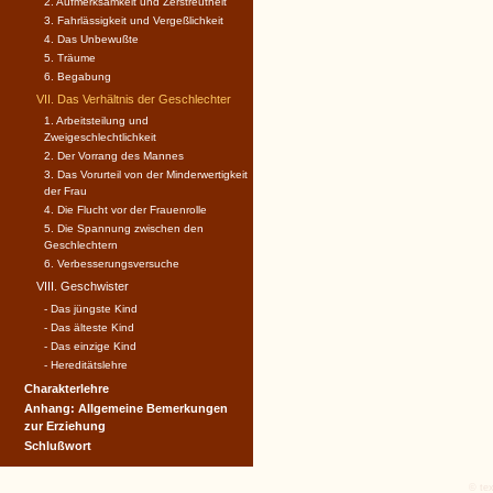
2. Aufmerksamkeit und Zerstreutheit
3. Fahrlässigkeit und Vergeßlichkeit
4. Das Unbewußte
5. Träume
6. Begabung
VII. Das Verhältnis der Geschlechter
1. Arbeitsteilung und
Zweigeschlechtlichkeit
2. Der Vorrang des Mannes
3. Das Vorurteil von der Minderwertigkeit
der Frau
4. Die Flucht vor der Frauenrolle
5. Die Spannung zwischen den
Geschlechtern
6. Verbesserungsversuche
VIII. Geschwister
- Das jüngste Kind
- Das älteste Kind
- Das einzige Kind
- Hereditätslehre
Charakterlehre
Anhang: Allgemeine Bemerkungen
zur Erziehung
Schlußwort
© tex