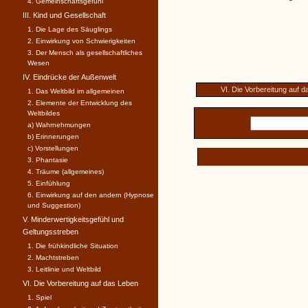
4. Gemeinschaftsgefühl
III. Kind und Gesellschaft
1. Die Lage des Säuglings
2. Einwirkung von Schwierigkeiten
3. Der Mensch als gesellschaftli­ches
Wesen
IV. Eindrücke der Außenwelt
VI. Die Vorbereitung auf 
1. Das Weltbild im allgemeinen
2. Elemente der Entwicklung des
Weltbildes
a) Wahrnehmungen
b) Erinnerungen
c) Vorstellungen
3. Phantasie
4. Träume (allgemeines)
5. Einfühlung
6. Einwirkung auf den andern (Hypnose
und Suggestion)
V. Minderwertigkeitsgefühl und
Geltungsstreben
1. Die frühkindliche Situation
2. Machtstreben
3. Leitlinie und Weltbild
VI. Die Vorbereitung auf das Leben
1. Spiel