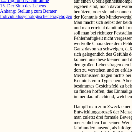
14. Tag- und Nachtträume
auf einen Überlegenheits­kompl
15. Der Sinn des Lebens
ergeben sind, noch davor warn
Anhang: Stellung zum Berater
benützen, oder sie unbesonnen
Individualpsychologischer Fragebogen
der Kenntnis des Minderwertig
Man macht sich selbst der beid
und man erreicht damit nicht m
soll man bei richtiger Feststel
Fehlerhaftigkeit nicht vergesse
wertvolle Charaktere dem Fehle
Ganz davon zu schweigen, daß,
sich gelegentlich des Gefühls 
können uns diese kleinen und de
den großen Lebensfragen den i
dort zu verstehen und zu erkläre
Mechanismen tragen nichts bei
Kenntnis vom Typischen. Aber 
bestimmtes Gesichtsfeld zu bel
zu finden hoffen, das Einmalig
immer darauf achtend, welchen
Dampft man zum Zweck einer ku
Entwicklungsprozeß der Menschh
man zuletzt drei formale Beweg
menschlichen Tun seinen Wert v
Jahrhunderttausend, als infolg