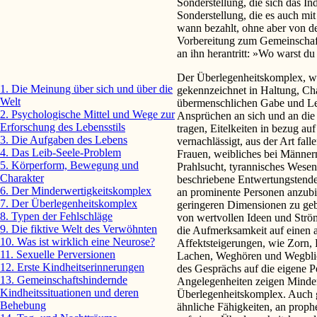
Sonderstellung, die sich das In
Sonderstellung, die es auch mi
wann bezahlt, ohne aber von de
Vorbereitung zum Gemeinschafts
an ihn herantritt: »Wo warst du 
Der Überlegenheitskomplex, wie
1. Die Meinung über sich und über die
gekennzeichnet in Haltung, C
Welt
übermenschlichen Gabe und Lei
2. Psychologische Mittel und Wege zur
Ansprüchen an sich und an die
Erforschung des Lebensstils
tragen, Eitelkeiten in bezug au
3. Die Aufgaben des Lebens
vernachlässigt, aus der Art fal
4. Das Leib-Seele-Problem
Frauen, weibliches bei Männe
5. Körperform, Bewegung und
Prahlsucht, tyrannisches Wesen,
Charakter
beschriebene Entwertungs­tende
6. Der Minderwertigkeits­komplex
an prominente Personen anzub
7. Der Überlegenheitskomplex
geringeren Dimensionen zu geb
8. Typen der Fehlschläge
von wertvollen Ideen und Str
9. Die fiktive Welt des Verwöhnten
die Aufmerksamkeit auf einen 
10. Was ist wirklich eine Neurose?
Affektsteigerungen, wie Zorn, 
11. Sexuelle Perversionen
Lachen, Weghören und Wegblic
12. Erste Kindheitserinne­rungen
des Gesprächs auf die eigene Pe
13. Gemeinschaftshindernde
Angelegenheiten zeigen Minderw
Kindheitssituationen und deren
Überlegenheitskomplex. Auch 
Behebung
ähnliche Fähigkeiten, an prop