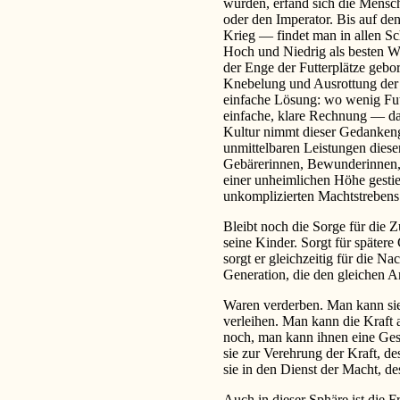
wurden, erfand sich die Mensch
oder den Imperator. Bis auf de
Krieg — findet man in allen Sc
Hoch und Niedrig als besten 
der Enge der Futterplätze gebor
Knebelung und Ausrottung der 
einfache Lösung: wo wenig Futte
einfache, klare Rechnung — da 
Kultur nimmt dieser Gedankeng
unmittelbaren Leistungen diese
Gebärerinnen, Bewunderinnen, P
einer unheimlichen Höhe gestie
unkomplizierten Machtstrebens
Bleibt noch die Sorge für die 
seine Kinder. Sorgt für spätere
sorgt er gleichzeitig für die 
Generation, die den gleichen
Waren verderben. Man kann si
verleihen. Man kann die Kraft
noch, man kann ihnen eine Ges
sie zur Verehrung der Kraft, d
sie in den Dienst der Macht, des
Auch in dieser Sphäre ist die 