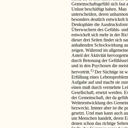
Gemeinschaftsgefühl sich fast a
Unlust beschäftigt haben. Man 
unterscheiden, deren unharmoni
besonders deutlich entwickelt h
Denksphäre die Ausdrucksforme
Überwuchern des Gefühls- und 
entwickelt sich mehr in der Ric
dieser drei Seiten findet sich n
anhaltenden Schockwirkung auch
zeigen. Während im allgemeine
Anteil der Aktivität hervorgetri
durch Betonung der Gefühlssei
und in den Psychosen die meist
1)
hervortritt.
Der Süchtige ist 
Erfüllung eines Lebensproblem
Aufgabe auf und macht sie zum
einen muß durch vermehrte Leis
Gesellschaft, ersetzt werden. Es
der Gemeinschaft, der da geführt
Weiterentwicklung des Gemeins
bezweckt. Immer aber ist die p
gesetzt. Und man kann auch aus
um Menschen handelt, deren E
denen schon das richtige Sehen