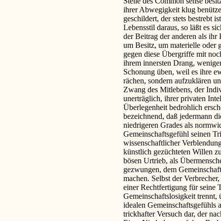
Stelle des Common sense besitze
ihrer Abwegigkeit klug benütze
geschildert, der stets bestrebt 
Lebensstil daraus, so läßt es s
der Beitrag der anderen als ihr
um Besitz, um materielle oder 
gegen diese Übergriffe mit noc
ihrem innersten Drang, wenige
Schonung üben, weil es ihre ewi
rächen, sondern aufzuklären un
Zwang des Mitlebens, der Indi
unerträglich, ihrer privaten In
Überlegenheit bedrohlich ersch
bezeichnend, daß jedermann d
niedrigeren Grades als normwidr
Gemeinschaftsgefühl seinen Tri
wissenschaftlicher Verblendung,
künstlich gezüchteten Willen zu
bösen Urtrieb, als Übermenschen
gezwungen, dem Gemeinschaftsg
machen. Selbst der Verbrecher
einer Rechtfertigung für seine 
Gemeinschaftslosigkeit trennt,
idealen Gemeinschaftsgefühls au
trickhafter Versuch dar, der na