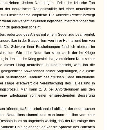
eranzuziehen. Jedem Neurologen dürfte der kritische Ton
em der neurotische Renteninvalide bei einer neuerlichen
zur Einsichtnahme empfiehlt. Die
»ideelle Rente«
bewegt
ch wenn der Patient bewußten logischen Interpretationen wie
inn zu gehorchen scheint.
eden, jeder Zug des Arztes mit einem Gegenzug beantwortet.
sneurotiker in der Etappe, fern von ihrer Heimat und fern von
ht. Die Schwere ihrer Erscheinungen fand ich niemals im
okation. Wie jeder Neurotiker strebt auch der im Kriege
, in den ihn der Krieg gestellt hat, zum kleinen Kreis seiner
e dieser Hang neurotisch ist und besteht, wird ihn die
gelegentliche Anwesenheit seiner Angehörigen, die Weite
en neurotischen Tendenz beeinflussen. Jede unrationelle
er Frage erschwert die Vereinfachung des Falles und in
ungsprozeß. Man kann z. B. bei Anforderungen aus den
g eine Erledigung von einer entsprechenden Besserung
n können, daß die »bekannte Labilität« der neurotischen
des Neurotikers stammt, und man kann bei ihm von einer
Deshalb ist es so ungemein wichtig, daß der Neurologe das
ndividuelle Haltung erlangt, daß er die Sprache des Patienten