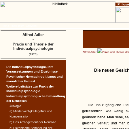
Philos
Home
Impressum
Copyright
Alfred Adler
-
Praxis und Theorie der
Individualpsychologie
Alfred Adler
Praxis und Theorie der
(1920)
Die Individualpsychologie, ihre
Die neuen Gesich
Voraussetzungen und Ergeb­nisse
Psychischer Hermaphroditis­mus und
männlicher Protest
Weitere Leitsätze zur Praxis der
Individualpsychologie
Individualpsychologische Behandlung
der Neurosen
Die uns zugängliche Lite
Ätiologie
geflissentlich, wie wenig
a) Minderwertigkeitsgefühl und
Kompensation
geändert habe. Man sehe, sage
b) Das Arrangement der Neurose
gleichen Verlauf, und man 
c) Psychische Behandlung der