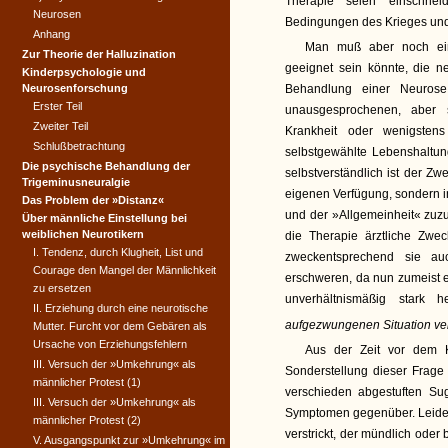
Therapie seien einschne
Neurosen
Bedingungen des Krieges und 
Anhang
Man muß aber noch ein
Zur Theorie der Halluzination
geeignet sein könnte, die 
Kinderpsychologie und
Neurosenforschung
Behandlung einer Neurose
Erster Teil
unausgesprochenen, aber s
Zweiter Teil
Krankheit oder wenigste
Schlußbetrachtung
selbstgewählte Lebenshaltun
Die psychische Behandlung der
selbstverständlich ist der Zw
Trigeminusneuralgie
eigenen Verfügung, sondern 
Das Problem der »Distanz«
und der »Allgemeinheit« zuzu
Über männliche Einstellung bei
weiblichen Neurotikern
die Therapie ärztliche Zwe
I. Tendenz, durch Klugheit, List und
zweckentsprechend sie au
Courage den Mangel der Männlichkeit
erschweren, da nun zumeist e
zu ersetzen
unverhältnismäßig stark h
II. Erziehung durch eine neurotische
aufgezwungenen Situation ver
Mutter. Furcht vor dem Gebären als
Ursache von Erziehungsfehlern
Aus der Zeit vor dem K
III. Versuch der »Umkehrung« als
Sonderstellung dieser Frage 
männlicher Protest (1)
verschieden abgestuften Sug
III. Versuch der »Umkehrung« als
Symptomen gegenüber. Leider
männlicher Protest (2)
verstrickt, der mündlich oder 
V. Ausgangspunkt zur »Umkehrung« im