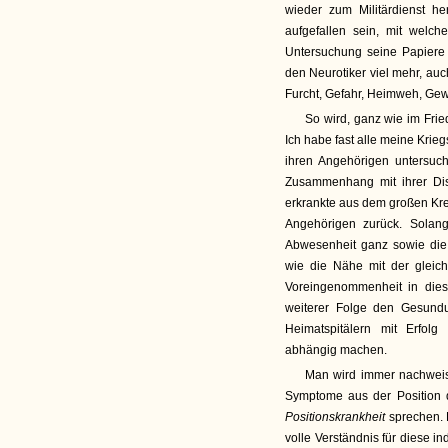
wieder zum Militärdienst h
aufgefallen sein, mit welch
Untersuchung seine Papiere 
den Neurotiker viel mehr, au
Furcht, Gefahr, Heimweh, Gew
So wird, ganz wie im Fri
Ich habe fast alle meine Krieg
ihren Angehörigen untersuc
Zusammenhang mit ihrer Disl
erkrankte aus dem großen Kreis
Angehörigen zurück. Solang
Abwesenheit ganz sowie die 
wie die Nähe mit der gleich
Voreingenommenheit in dies
weiterer Folge den Gesund
Heimatspitälern mit Erfol
abhängig machen.
Man wird immer nachweise
Symptome aus der Position 
Positionskrankheit
sprechen. 
volle Verständnis für diese i