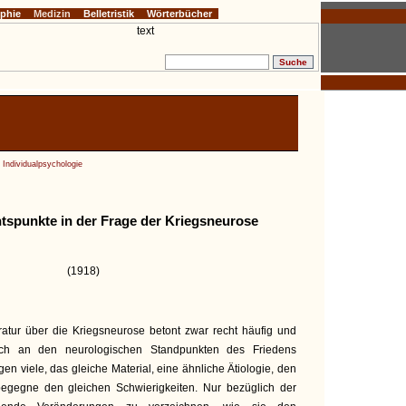
ophie
Medizin
Belletristik
Wörterbücher
 Individualpsychologie
tspunkte in der Frage der Kriegsneurose
(1918)
ratur über die Kriegsneurose betont zwar recht häufig und
 sich an den neurologischen Standpunkten des Friedens
n viele, das gleiche Material, eine ähnliche Ätiologie, den
begegne den gleichen Schwierigkeiten. Nur bezüglich der