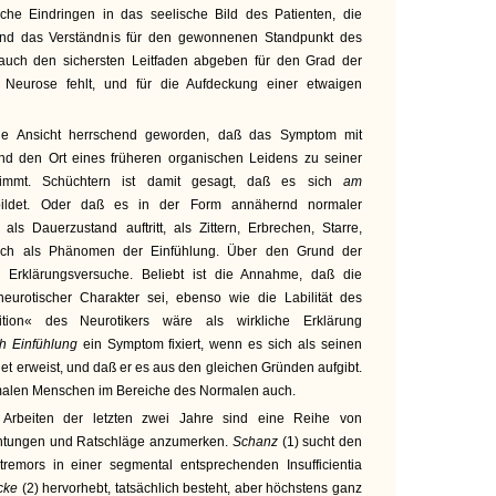
sche Eindringen in das seelische Bild des Patienten, die
 und das Verständnis für den gewonnenen Standpunkt des
 auch den sichersten Leitfaden abgeben für den Grad der
r Neurose fehlt, und für die Aufdeckung einer etwaigen
 die Ansicht herrschend geworden, daß das Symptom mit
und den Ort eines früheren organischen Leidens zu seiner
nimmt. Schüchtern ist damit gesagt, daß es sich
am
bildet. Oder daß es in der Form annähernd normaler
als Dauerzustand auftritt, als Zittern, Erbrechen, Starre,
nach als Phänomen der Einfühlung. Über den Grund der
g Erklärungsversuche. Beliebt ist die Annahme, daß die
eurotischer Charakter sei, ebenso wie die Labilität des
ion« des Neurotikers wäre als wirkliche Erklärung
h Einfühlung
ein Symptom fixiert, wenn es sich als seinen
t erweist, und daß er es aus den gleichen Gründen aufgibt.
rmalen Menschen im Bereiche des Normalen auch.
Arbeiten der letzten zwei Jahre sind eine Reihe von
htungen und Ratschläge anzumerken.
Schanz
(1) sucht den
remors in einer segmental entsprechenden Insufficientia
cke
(2) hervorhebt, tatsächlich besteht, aber höchstens ganz