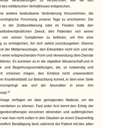
idende Veränderungen zu verzeichnen, wie sie den
des militärischen Verhältnisses entsprechen.
e weitere bedeutsame Veränderung hinzunehmen, die
neurologische Forschung unserer Tage zu erschweren. Die
 in der Zivilbevölkerung oder im Frieden hatte den
elbstverständlichen Zweck, den Patienten von seiner
ns von seinen Symptomen zu befreien, um ihm eine
g zu ermöglichen, ihn sich selbst zurückzugeben. Ebenso
eck der Militärneurologie, den Erkrankten nicht sich und der
in einer entsprechenden Form und Verwendung dem Dienste
führen. Es kommen so in die objektive Wissenschaft und in
ck- und Begehrungsvorstellungen, die, so notwendig und
ch scheinen mögen, den Einblick nicht unwesentlich
in Krankheitsbild zur Betrachtung kommt, in dem eine Seite
ervorspringt:
wie sich der Neurotiker in einer ihm
1)
hält.
riege verfügen wir über genügendes Material, um die
verstehen zu können. Fast jeder Arzt kennt den Erfolg der
gestionstherapie einzelnen störenden und aufdringlichen
 war man nicht selten in den Glauben an einen Dauererfolg
brieflich Bestätigung fand, während der Patient mit den alten