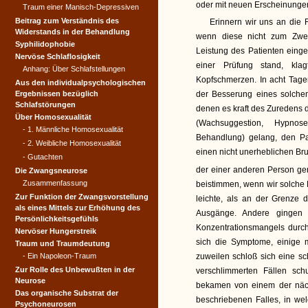
oder mit neuen Erscheinungen
Traum einer Manisch-Depressiven
Beitrag zum Verständnis des
Erinnern wir uns an die
Widerstands in der Behandlung
wenn diese nicht zum Zwec
Syphilidophobie
Leistung des Patienten einge
Nervöse Schlaflosigkeit
einer Prüfung stand, klagt
Anhang: Über Schlafstellungen
Kopfschmerzen. In acht Tagen
Aus den individualpsycho­logischen
Ergebnissen bezüglich
der Besserung eines solchen
Schlafstörungen
denen es kraft des Zuredens 
Über Homosexualität
(Wachsuggestion, Hypnose
- 1. Männliche Homosexualität
Behandlung) gelang, den Pa
- 2. Weibliche Homosexualität
einen nicht unerheblichen Bru
- Gutachten
der einer anderen Person gen
Die Zwangsneurose
Zusammenfassung
beistimmen, wenn wir solche 
Zur Funktion der Zwangs­vorstellung
leichte, als an der Grenze
als eines Mittels zur Erhöhung des
Ausgänge. Andere gingen 
Persönlichkeitsgefühls
Konzentrationsmangels durch
Nervöser Hungerstreik
sich die Symptome, einige
Traum und Traumdeutung
- Ein Napoleon-Traum
zuweilen schloß sich eine s
Zur Rolle des Unbewußten in der
verschlimmerten Fällen sc
Neurose
bekamen von einem der nächs
Das organische Substrat der
beschriebenen Falles, in we
Psychoneurosen