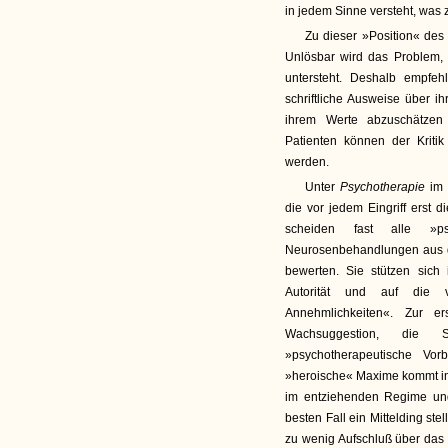
in jedem Sinne versteht, was 
Zu dieser »Position« des
Unlösbar wird das Problem,
untersteht. Deshalb empfeh
schriftliche Ausweise über 
ihrem Werte abzuschätzen
Patienten können der Kriti
werden.
Unter
Psychotherapie
im
die vor jedem Eingriff erst 
scheiden fast alle »ps
Neurosenbehandlungen aus d
bewerten. Sie stützen sich 
Autorität und auf die v
Annehmlichkeiten«. Zur e
Wachsuggestion, die 
»psychotherapeutische Vor
»heroische« Maxime kommt in
im entziehenden Regime und
besten Fall ein Mittelding stel
zu wenig Aufschluß über das S