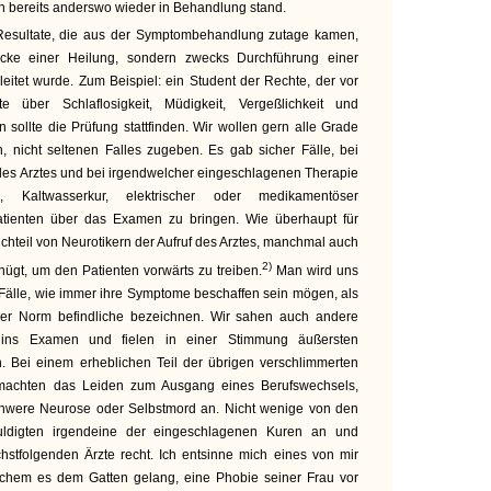
 bereits anderswo wieder in Behandlung stand.
 Resultate, die aus der Symptombehandlung zutage kamen,
ke einer Heilung, sondern zwecks Durchführung einer
leitet wurde. Zum Beispiel: ein Student der Rechte, der vor
e über Schlaflosigkeit, Müdigkeit, Vergeßlichkeit und
 sollte die Prüfung stattfinden. Wir wollen gern alle Grade
, nicht seltenen Falles zugeben. Es gab sicher Fälle, bei
des Arztes und bei irgendwelcher eingeschlagenen Therapie
, Kaltwasserkur, elektrischer oder medikamentöser
tienten über das Examen zu bringen. Wie überhaupt für
chteil von Neurotikern der Aufruf des Arztes, manchmal auch
2)
ügt, um den Patienten vorwärts zu treiben.
Man wird uns
Fälle, wie immer ihre Symptome beschaffen sein mögen, als
 der Norm befindliche bezeichnen. Wir sahen auch andere
ins Examen und fielen in einer Stimmung äußersten
. Bei einem erheblichen Teil der übrigen verschlimmerten
 machten das Leiden zum Ausgang eines Berufswechsels,
chwere Neurose oder Selbstmord an. Nicht wenige von den
huldigten irgendeine der eingeschlagenen Kuren an und
tfolgenden Ärzte recht. Ich entsinne mich eines von mir
lchem es dem Gatten gelang, eine Phobie seiner Frau vor