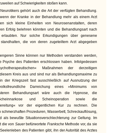
zuweilen auf Schwierigkeiten stoßen kann.
 Neurotikers gehört auch die Art der verfügten Behandlung.
 wenn der Kranke in der Behandlung mehr als einem Arzt
len sich kleine Einheiten von Neurosenanstalten, deren
ihren Erfolg belehren könnten und die Behandlungsart nach
 erlaubten. Nur solche Erkundigungen über genesene
k standhalten, die von deren zugeteiltem Arzt abgegeben
 engeren Sinne können nur Methoden verstanden werden,
die Psyche des Patienten erschlossen haben. Infolgedessen
ychotherapeutischen« Maßnahmen der derzeitigen
iesem Kreis aus und sind nur als Behandlungsmaxime zu
in der Kriegszeit fast ausschließlich auf Ausnutzung der
olksfreundliche Darreichung eines »Minimums von
rsteren Behandlungsart wäre auch die Hypnose, die
Scheinnarkose und Scheinoperation sowie die
bereitung« vor der eigentlichen Kur zu rechnen. Die
 schmerzhaften Prozeduren, Wasserbett, Schreckauflösung,
 als bewußte Situationsverschlechterung zur Geltung. Im
lt die von
Sauer
befürwortete
Franksche
Methode vor, da sie
eelenleben des Patienten gibt, ihn der Autorität des Arztes