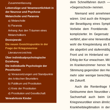
dem Schnellfahren durch —
Zusammenfassung
»Gegenschock« nennen.
Lebenslüge und Verantwort­lichkeit in
der Neurose und Psychose
Niemand wird annehmen, 
Melancholie und Paranoia
wären. Und auch die Kriegsn
a) Melancholie
der Beseitigung eines Sympt
b) Paranoia
Vorliebe dem Frontdienste.
Anhang: Aus den Träumen eines
komplizierter. Im Gegensatz
Melancholikers
verfährt, aber eine Verwendbar
Dostojewski
Die neuen Gesichtspunkte in der
wohl die Kriegsleistung als E
Frage der Kriegsneurose
die abgetönt und stufenmäßig 
Literaturverzeichnis
Front und im Hinterland vo
Über individualpsychologische
Erfolg der Kur erwachsen. Mi
Erziehung
im Krankenzimmer hervor. N
Die individuelle Psychologie der
Prostitution
Stimmung gegenüber den Heilr
a) Voraussetzungen und Standpunkte
mehr oder weniger berechti
des kritischen Beurteilers
die Zukunft.
b) Publikum und Prostitution
Auch die Rentenfrage fä
c) Kreis der Prostitution
Geldsumme dem Neurotiker al
d) Prostitution und Gesellschaft
Sachverhalt auch beim Un
Verwahrloste Kinder
Kriegsneurotiker einen ähnl
Krankheitslegitimation in 