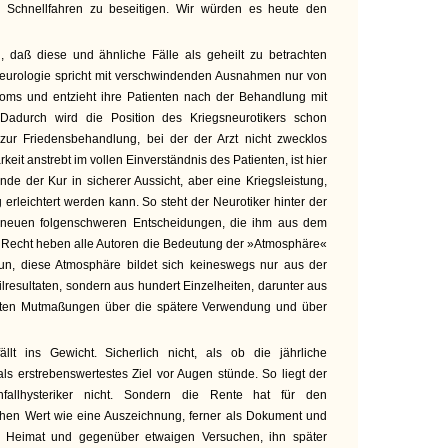
 Schnellfahren zu beseitigen. Wir würden es heute den
daß diese und ähnliche Fälle als geheilt zu betrachten
eurologie spricht mit verschwindenden Ausnahmen nur von
oms und entzieht ihre Patienten nach der Behandlung mit
 Dadurch wird die Position des Kriegsneurotikers schon
 zur Friedensbehandlung, bei der der Arzt nicht zwecklos
keit anstrebt im vollen Einverständnis des Patienten, ist hier
nde der Kur in sicherer Aussicht, aber eine Kriegsleistung,
erleichtert werden kann. So steht der Neurotiker hinter der
r neuen folgenschweren Entscheidungen, die ihm aus dem
t Recht heben alle Autoren die Bedeutung der »Atmosphäre«
un, diese Atmosphäre bildet sich keineswegs nur aus der
esultaten, sondern aus hundert Einzelheiten, darunter aus
gten Mutmaßungen über die spätere Verwendung und über
llt ins Gewicht. Sicherlich nicht, als ob die jährliche
s erstrebenswertestes Ziel vor Augen stünde. So liegt der
fallhysteriker nicht. Sondern die Rente hat für den
ichen Wert wie eine Auszeichnung, ferner als Dokument und
der Heimat und gegenüber etwaigen Versuchen, ihn später