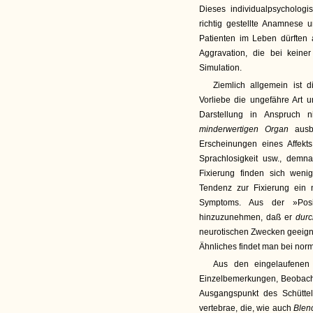
Dieses individualpsychologi
richtig gestellte Anamnese
Patienten im Leben dürften
Aggravation, die bei keine
Simulation.
Ziemlich allgemein ist
Vorliebe die ungefähre Art 
Darstellung in Anspruch 
minderwertigen Organ
aus
Erscheinungen eines Affekts 
Sprachlosigkeit usw., dem
Fixierung finden sich weni
Tendenz zur Fixierung ein n
Symptoms. Aus der »Posit
hinzuzunehmen, daß er
durc
neurotischen Zwecken geeigne
Ähnliches findet man bei no
Aus den eingelaufenen 
Einzelbemerkungen, Beobac
Ausgangspunkt des Schüttelt
vertebrae, die, wie auch
Blen