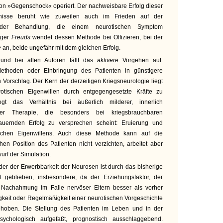
 von »Gegenschock« operiert. Der nachweisbare Erfolg dieser
tnisse beruht wie zuweilen auch im Frieden auf der
 der Behandlung, die einem neurotischen Symptom
änger
Freuds
wendet dessen Methode bei Offizieren, bei der
e
an, beide ungefähr mit dem gleichen Erfolg.
und bei allen Autoren fällt das
aktivere
Vorgehen auf.
ethoden oder Einbringung des Patienten in günstigere
Vorschlag. Der Kern der derzeitigen Kriegsneurologie liegt
otischen Eigenwillen durch entgegengesetzte Kräfte zu
gt das Verhältnis bei äußerlich milderer, innerlich
eller Therapie, die besonders bei kriegsbrauchbaren
auernden Erfolg zu versprechen scheint: Eruierung und
schen Eigenwillens. Auch diese Methode kann auf die
hen Position des Patienten nicht verzichten, arbeitet aber
urf der Simulation.
der der Erwerbbarkeit der Neurosen ist durch das bisherige
t geblieben, insbesondere, da der Erziehungsfaktor, der
e Nachahmung im Falle nervöser Eltern besser als vorher
igkeit oder Regelmäßigkeit einer neurotischen Vorgeschichte
gehoben. Die Stellung des Patienten im Leben und in der
lpsychologisch aufgefaßt, prognostisch ausschlaggebend.