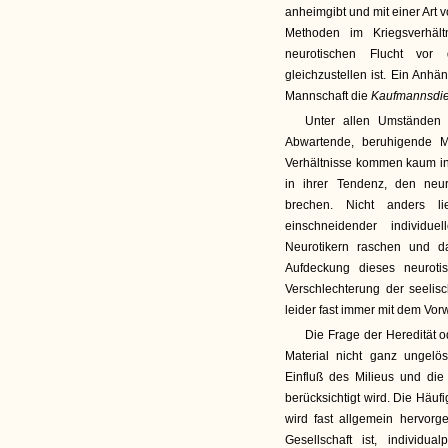
anheimgibt und mit einer Art
Methoden im Kriegsverhäl
neurotischen Flucht vor
gleichzustellen ist. Ein Anh
Mannschaft die
Kaufmannsdi
Unter allen Umständen 
Abwartende, beruhigende M
Verhältnisse kommen kaum in 
in ihrer Tendenz, den neur
brechen. Nicht anders lie
einschneidender individu
Neurotikern raschen und d
Aufdeckung dieses neuroti
Verschlechterung der seelisc
leider fast immer mit dem Vorw
Die Frage der Heredität o
Material nicht ganz ungelös
Einfluß des Milieus und di
berücksichtigt wird. Die Häuf
wird fast allgemein hervor
Gesellschaft ist, individua