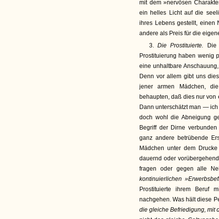
mit dem »nervösen Charakter
ein helles Licht auf die see
ihres Lebens gestellt, einen
andere als Preis für die eige
3.
Die Prostituierte.
Die
Prostituierung haben wenig p
eine unhaltbare Anschauung
Denn vor allem gibt uns die
jener armen Mädchen, die 
behaupten, daß dies nur von
Dann unter­schätzt man — ich
doch wohl die Abneigung ge
Begriff der Dirne verbunden
ganz andere betrübende Ers
Mädchen unter dem Drucke g
dauernd oder vorübergehend 
fragen oder gegen alle Ne
kontinuierlichen »Erwerbsbef
Prostituierte ihrem Beruf
nachgehen. Was hält diese Pe
die gleiche Befriedigung, mi