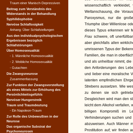
Traum einer Manisch-Depressiven
wissenschaftlich verkleide
Beitrag zum Verständnis des
Weltanschauung, die Vorau
Widerstands in der Behandlung
Paroxysmus, nur die große
Syphilidophobie
Triumphe über Willenlose ode
Nervöse Schlaflosigkeit
Anhang: Über Schlafstellungen
dieses Typus erkennen wir f
Aus den individualpsycho­logischen
Frau
schwere, oft unerfüllb
Ergebnissen bezüglich
aber gleichfalls allen wirkl
Schlafstörungen
umrissenen Typus der Bekenn
Über Homosexualität
Familien, die man in oberfläc
- 1. Männliche Homosexualität
und als unheilbar nimmt, die
- 2. Weibliche Homosexualität
den Anforderungen des Lebe
- Gutachten
Die Zwangsneurose
und lieber eine moralische V
Zusammenfassung
latenten empfindlichen Ehrg
Zur Funktion der Zwangs­vorstellung
Strebens aussetzen. Wie wes
als eines Mittels zur Erhöhung des
zu denen sie sich getriebe
Persönlichkeitsgefühls
Desgleichen wird man den st
Nervöser Hungerstreik
leicht dem Alkohol verfallen,
Traum und Traumdeutung
- Ein Napoleon-Traum
billigen Kompromiß im L
Zur Rolle des Unbewußten in der
Verhinderungen suchen und M
Neurose
abzuweisen. Auch Männer mi
Das organische Substrat der
Prostitution auf; wir finden
Psychoneurosen