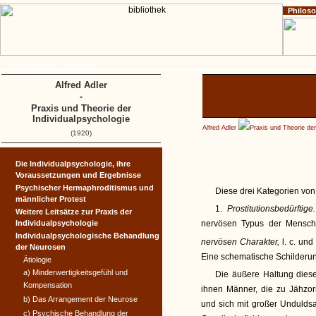
Philos
Home
Impressum
Copyright
Alfred Adler
-
Praxis und Theorie der
Individualpsychologie
Alfred Adler
Praxis und Theorie der
(1920)
Die Individualpsychologie, ihre
Voraussetzungen und Ergeb­nisse
Psychischer Hermaphroditis­mus und
Diese drei Kategorien von 
männlicher Protest
1.
Prostitutionsbedürftige
Weitere Leitsätze zur Praxis der
Individualpsychologie
nervösen Typus der Mensch
Individualpsychologische Behandlung
nervösen Charakter,
l. c. un
der Neurosen
Eine schematische Schilderun
Ätiologie
a) Minderwertigkeitsgefühl und
Die äußere Haltung diese
Kompensation
ihnen Männer, die zu Jähzor
b) Das Arrangement der Neurose
und sich mit großer Undulds
c) Psychische Behandlung der