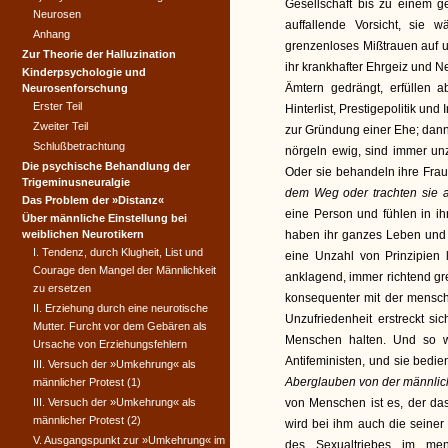
Gesellschaft bis zu einem 
Neurosen
auffallende Vorsicht, sie 
Anhang
grenzenloses Mißtrauen auf 
Zur Theorie der Halluzination
ihr krankhafter Ehrgeiz und N
Kinderpsychologie und
Ämtern gedrängt, erfüllen 
Neurosenforschung
Erster Teil
Hinterlist, Prestigepolitik u
Zweiter Teil
zur Gründung einer Ehe; dann
Schlußbetrachtung
nörgeln ewig, sind immer un
Die psychische Behandlung der
Oder sie behandeln ihre Fra
Trigeminusneuralgie
dem Weg oder trachten sie 
Das Problem der »Distanz«
eine Person und fühlen in i
Über männliche Einstellung bei
weiblichen Neurotikern
haben ihr ganzes Leben und S
I. Tendenz, durch Klugheit, List und
eine Unzahl von Prinzipien 
Courage den Mangel der Männlichkeit
anklagend, immer richtend gre
zu ersetzen
konsequenter mit der menschl
II. Erziehung durch eine neurotische
Unzufriedenheit erstreckt si
Mutter. Furcht vor dem Gebären als
Menschen halten. Und so 
Ursache von Erziehungsfehlern
Antifeministen, und sie bedi
III. Versuch der »Umkehrung« als
Aberglauben von der männli
männlicher Protest (1)
III. Versuch der »Umkehrung« als
von Menschen ist es, der das
männlicher Protest (2)
wird bei ihm auch die seiner
V. Ausgangspunkt zur »Umkehrung« im
des Sexualtriebes im men