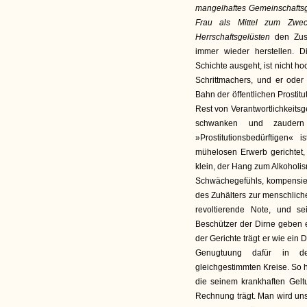
mangelhaftes Gemeinschaftsge
Frau als Mittel zum Zwe
Herrschaftsgelüsten
den Zus
immer wieder herstellen. 
Schichte ausgeht, ist nicht h
Schrittmachers, und er ode
Bahn der öffentlichen Prosti
Rest von Verantwortlichkeitsg
schwanken und zaudern 
»Prostitutionsbedürftigen« 
mühelosen Erwerb gerichtet,
klein, der Hang zum Alkoholi
Schwächegefühls, kompensiere
des Zuhälters zur menschliche
revoltierende Note, und se
Beschützer der Dirne geben 
der Gerichte trägt er wie ein
Genugtuung dafür in de
gleichgestimmten Kreise. So h
die seinem krankhaften Geltu
Rechnung trägt. Man wird uns