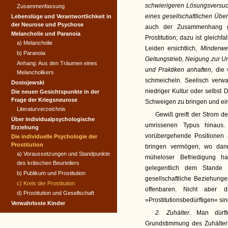
schwierigeren Lösungsversuc
Zusammenfassung
eines gesellschaftlichen Ü
Lebenslüge und Verantwort­lichkeit in
der Neurose und Psychose
auch der Zusammenhang g
Melancholie und Paranoia
Prostitution; dazu ist gleic
a) Melancholie
Leiden ersichtlich,
Minderwer
b) Paranoia
Geltungstrieb, Neigung zur Un
Anhang: Aus den Träumen eines
und Praktiken anhaften,
die 
Melancholikers
schmeicheln. Seelisch verwa
Dostojewski
niedriger Kultur oder selbst
Die neuen Gesichtspunkte in der
Frage der Kriegsneurose
Schweigen zu bringen und ein
Literaturverzeichnis
Gewiß greift der Strom de
Über individualpsychologische
umrissenen Typus hinaus
Erziehung
vorübergehende Positionen
Die individuelle Psychologie der
Prostitution
bringen vermögen, wo dann 
a) Voraussetzungen und Standpunkte
müheloser Befriedigung 
des kritischen Beurteilers
gelegentlich dem Stande d
b) Publikum und Prostitution
gesellschaftliche Beziehung
c) Kreis der Prostitution
offenbaren. Nicht aber 
d) Prostitution und Gesellschaft
»Prostitutionsbedürftigen« sin
Verwahrloste Kinder
2. Zuhälter.
Man dürft
Grundstimmung des Zuhälter