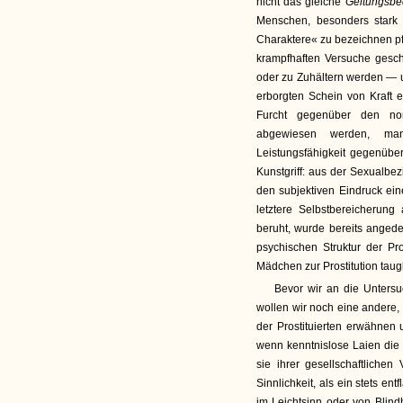
nicht das gleiche
Geltungsbe
Menschen, besonders stark 
Charaktere« zu bezeichnen pf
krampfhaften Versuche geschi
oder zu Zuhältern werden —
erborgten Schein von Kraft 
Furcht gegenüber den norm
abgewiesen werden, mang
Leistungsfähigkeit gegenübe
Kunstgriff: aus der Sexualbe
den subjektiven Eindruck ei
letztere Selbstbereicherun
beruht, wurde bereits angede
psychischen Struktur der Pr
Mädchen zur Prostitution tau
Bevor wir an die Unters
wollen wir noch eine andere, 
der Prostituierten erwähnen 
wenn kenntnislose Laien die 
sie ihrer gesellschaftlichen
Sinnlichkeit, als ein stets 
im Leichtsinn oder von Blin