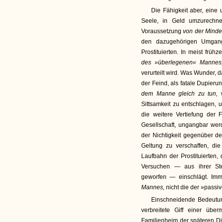
Die Fähigkeit aber, eine 
Seele, in Geld umzurechne
Voraussetzung
von der Minde
den dazugehörigen Umgan
Prostituierten. In meist frü
des »überlegenen« Manne
verurteilt wird. Was Wunder,
der Feind, als fatale Dupieru
dem Manne gleich zu tun,
Sittsamkeit zu entschlagen,
die weitere Vertiefung der 
Gesellschaft, ungangbar wer
der Nichtigkeit gegenüber 
Geltung zu verschaffen, die
Laufbahn der Prostituierten,
Versuchen — aus ihrer Ste
geworfen — einschlägt. Im
Mannes,
nicht die der »passi
Einschneidende Bedeutun
verbreitete Giff einer üb
Familienheim der späteren Di