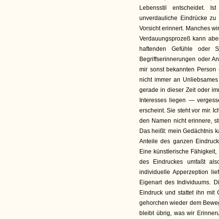
Lebensstil entscheidet. 
unverdauliche Eindrücke zu
Vorsicht erinnert. Manches wi
Verdauungsprozeß kann aber
haftenden Gefühle oder S
Begriffserinnerungen oder A
mir sonst bekannten Person 
nicht immer an Unliebsames 
gerade in dieser Zeit oder 
Interesses liegen — vergesse
erscheint. Sie steht vor mir. 
den Namen nicht erinnere, st
Das heißt: mein Gedächtnis ka
Anteile des ganzen Eindruc
Eine künstlerische Fähigkeit
des Eindruckes umfaßt als
individuelle Apperzeption 
Eigenart des Individuums. 
Eindruck und stattet ihn mit
gehorchen wieder dem Beweg
bleibt übrig, was wir Erinne