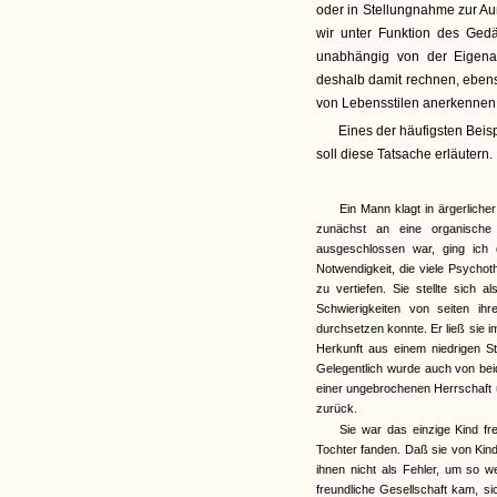
oder in Stellungnahme zur Au
wir unter Funktion des Gedä
unabhängig von der Eigenar
deshalb damit rechnen, eben
von Lebensstilen anerkennen
Eines der häufigsten Bei
soll diese Tatsache erläutern.
Ein Mann klagt in ärgerliche
zunächst an eine organische
ausgeschlossen war, ging ich 
Notwendigkeit, die viele Psychot
zu vertiefen. Sie stellte sich a
Schwierigkeiten von seiten ih
durchsetzen konnte. Er ließ sie i
Herkunft aus einem niedrigen S
Gelegentlich wurde auch von bei
einer ungebrochenen Herrschaft 
zurück.
Sie war das einzige Kind fre
Tochter fanden. Daß sie von Kind
ihnen nicht als Fehler, um so 
freundliche Gesellschaft kam, s