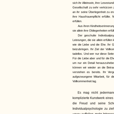
sich ihr Alleinsein, ihre Lesest
Gesellschaft zu sehr verkürzen z
an ihr seine Überlegenheit zu e
ihre Hausfrauenpflicht erfüllte
erfüllen.
Aus ihren Kindheitserinneru
sie allein ihre Obliegenheiten erfü
Der geschulte Individualps
Leistungen, die sie allein erfülle
wie die Liebe und die Ehe. Ihr Ga
beizubringen. Ihr Ziel der Vollk
tadellos. Und wer nur diese Seit
Für die Liebe aber und für die Eh
um nur ein Detail herauszuheben,
können wir wieder an die Betra
verstehen es bereits. Ihr Ve
aufgezwungene Mitarbeit, für di
Vollkommenheit lag.
Es mag nicht jederman
komplizierte Kunstwerk eines
die Freud und seine Schü
Individualpsychologie zu zie