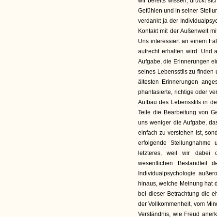
wir bereits wissen, drückt si
Gefühlen und in seiner Stell
verdankt ja der Individualpsy
Kontakt mit der Außenwelt mi
Uns interessiert an einem Fal
aufrecht erhalten wird. Und
Aufgabe, die Erinnerungen ei
seines Lebensstils zu finden 
ältesten Erinnerungen anges
phantasierte, richtige oder 
Aufbau des Lebensstils in d
Teile die Bearbeitung von G
uns weniger die Aufgabe, das
einfach zu verstehen ist, so
erfolgende Stellungnahme 
letzteres, weil wir dabei
wesentlichen Bestandteil 
Individualpsychologie außero
hinaus, welche Meinung hat 
bei dieser Betrachtung die 
der Vollkommenheit, vom Mind
Verständnis, wie Freud anerk