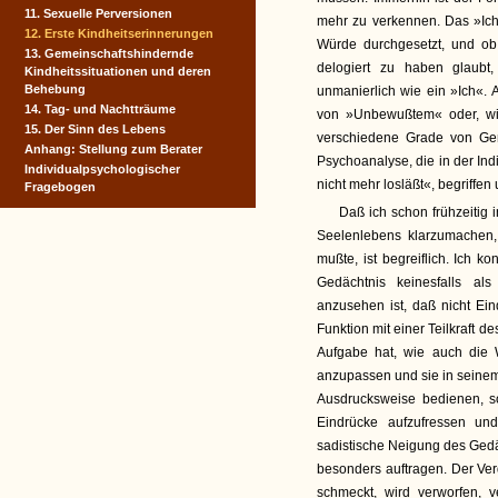
11. Sexuelle Perversionen
mehr zu verkennen. Das »Ic
12. Erste Kindheitserinne­rungen
Würde durchgesetzt, und 
13. Gemeinschaftshindernde
delogiert zu haben glaub
Kindheitssituationen und deren
Behebung
unmanierlich wie ein »Ich«.
14. Tag- und Nachtträume
von »Unbewußtem« oder, wi
15. Der Sinn des Lebens
verschiedene Grade von Gem
Anhang: Stellung zum Berater
Psychoanalyse, die in der In
Individualpsychologischer
nicht mehr losläßt«, begriffen
Fragebogen
Daß ich schon frühzeitig
Seelenlebens klarzumachen,
mußte, ist begreiflich. Ich k
Gedächtnis keinesfalls a
anzusehen ist, daß nicht Ei
Funktion mit einer Teilkraft d
Aufgabe hat, wie auch die 
anzupassen und sie in seinem
Ausdrucksweise bedienen, s
Eindrücke aufzufressen u
sadistische Neigung des Gedä
besonders auftragen. Der Ve
schmeckt, wird verworfen, 