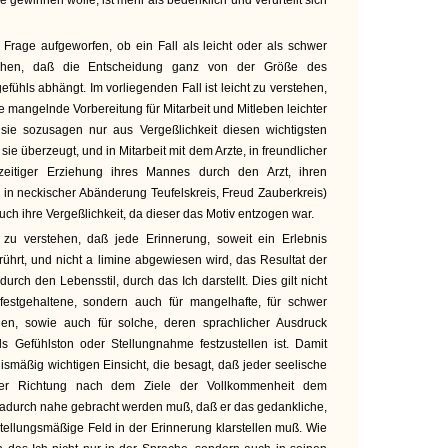
e gewinnen wolle, ist mehr als bedenklich und verurteilt sich
 Frage aufgeworfen, ob ein Fall als leicht oder als schwer
stehen, daß die Entscheidung ganz von der Größe des
ühls abhängt. Im vorliegenden Fall ist leicht zu verstehen,
re mangelnde Vorbereitung für Mitarbeit und Mitleben leichter
sie sozusagen nur aus Vergeßlichkeit diesen wichtigsten
sie überzeugt, und in Mitarbeit mit dem Arzte, in freundlicher
zeitiger Erziehung ihres Mannes durch den Arzt, ihren
 in neckischer Abänderung Teufelskreis, Freud Zauberkreis)
uch ihre Vergeßlichkeit, da dieser das Motiv entzogen war.
 zu verstehen, daß jede Erinnerung, soweit ein Erlebnis
ührt, und nicht a limine abgewiesen wird, das Resultat der
urch den Lebensstil, durch das Ich darstellt. Dies gilt nicht
festgehaltene, sondern auch für mangelhafte, für schwer
en, sowie auch für solche, deren sprachlicher Ausdruck
s Gefühlston oder Stellungnahme festzustellen ist. Damit
ismäßig wichtigen Einsicht, die besagt, daß jeder seelische
er Richtung nach dem Ziele der Vollkommenheit dem
dadurch nahe gebracht werden muß, daß er das gedankliche,
ellungsmäßige Feld in der Erinnerung klarstellen muß. Wie