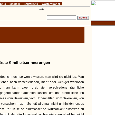
ophie
Medizin
Belletristik
Wörterbücher
Erste Kindheitserinnerungen
des Ich noch so wenig wissen, man wird sie nicht los. Man
enleben nach verschiedenen, mehr oder weniger wertlosen
rn, man kann zwei, drei, vier verschiedene räumliche
gegeneinander auftreten lassen, um das einheitliche Ich
ann es vom Bewußten, vom Unbewußten, vom Sexuellen, von
en versuchen — zum Schluß wird man nicht umhin können, es
dem Roß in seine allumfassende Wirksamkeit einsetzen zu
schritt, den die Individual­psychologie angebahnt hat, nicht