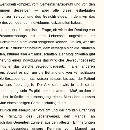
rwertigkeitskomplex, vom Gemeinschaftsgefühl und von den
derungen desselben — aber alle diese festgefügten
ur zur Beleuchtung des Gesichtsfeldes, in dem wir das
 des vorliegenden Individuums festzustellen haben.
sich bei uns die skeptische Frage, ob wir in der Deutung von
Zusammenhangs mit dem Lebensstil angesichts der
rucksformen nicht leicht fehlgehen können. Freilich, wer die
hter Künstlerschaft betreibt, dem versagen sich die Nuancen
ten, Irrtümer aller Art auszuschalten. Der Möglichkeiten gibt
nnerung eines Individuums das wirkliche Bewegungsgesetz
muß er das gleiche Bewegungsgesetz in allen anderen
den. Soweit es sich um die Behandlung von Fehlschlägen
 viele Bestätigungen nachweisen müssen, bis auch der Patient
weises überzeugt ist. Der Arzt selbst wird je nach seiner
ter überzeugt sein. Es gibt aber kein anderes Maß, an dem er
d den irrtümlichen Lebensgang eines Menschen messen
Maß eines richtigen Gemeinschaftsgefühls.
türlich mit allergrößter Vorsicht und der größten Erfahrung
erhafte Richtung des Lebensweges, den Mangel an
uch das Gegenteil, zumeist aus den ältesten Erinnerungen
itet da besonders unsere Kenntnis vom Mangel an