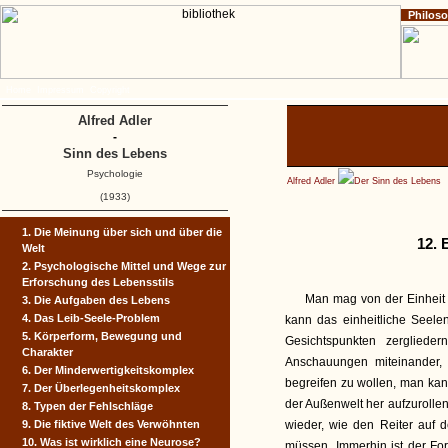
Philos
Home
Impressum
Copyright
Alfred Adler
-
Sinn des Lebens
Psychologie
Alfred Adler
Der Sinn des Lebens
(1933)
1. Die Meinung über sich und über die
12. 
Welt
2. Psychologische Mittel und Wege zur
Erforschung des Lebensstils
Man mag von der Einheit 
3. Die Aufgaben des Lebens
4. Das Leib-Seele-Problem
kann das einheitliche Seel
5. Körperform, Bewegung und
Gesichtspunkten zergliede
Charakter
Anschauungen miteinander, 
6. Der Minderwertigkeits­komplex
begreifen zu wollen, man k
7. Der Überlegenheitskomplex
der Außenwelt her aufzuroll
8. Typen der Fehlschläge
9. Die fiktive Welt des Verwöhnten
wieder, wie den Reiter auf 
10. Was ist wirklich eine Neurose?
müssen. Immerhin ist der Fort