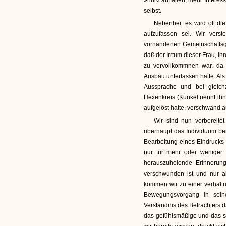
»nur« auffallen, mehr Interess
selbst.
Nebenbei: es wird oft die
aufzufassen sei. Wir ver
vorhandenen Gemeinschaftsgef
daß der Irrtum dieser Frau, ih
zu vervollkommnen war, da 
Ausbau unterlassen hatte. Als 
Aussprache und bei gleich
Hexenkreis (Kunkel nennt ihn
aufgelöst hatte, verschwand a
Wir sind nun vorbereitet
überhaupt das Individuum ber
Bearbeitung eines Eindrucks d
nur für mehr oder weniger 
herauszuholende Erinnerung
verschwunden ist und nur al
kommen wir zu einer verhältn
Bewegungsvorgang in sein
Verständnis des Betrachters 
das gefühlsmäßige und das st