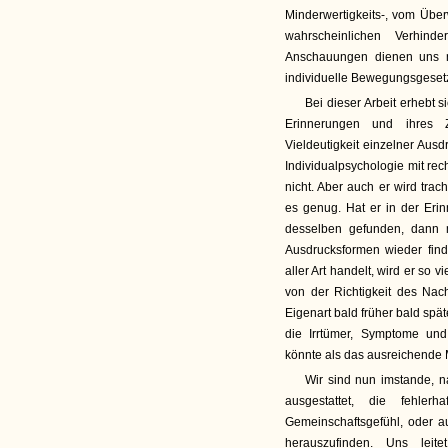
Minderwertigkeits-, vom Übe
wahrscheinlichen Verhin
Anschauungen dienen uns n
individuelle Bewegungsgesetz
Bei dieser Arbeit erhebt 
Erinnerungen und ihres 
Vieldeutigkeit einzelner Ausd
Individualpsychologie mit rec
nicht. Aber auch er wird trach
es genug. Hat er in der Eri
desselben gefunden, dann 
Ausdrucksformen wieder fin
aller Art handelt, wird er so
von der Richtigkeit des Nach
Eigenart bald früher bald spä
die Irrtümer, Symptome un
könnte als das ausreichende 
Wir sind nun imstande, na
ausgestattet, die fehl
Gemeinschaftsgefühl, oder a
herauszufinden. Uns le