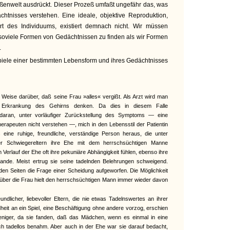
ßenwelt ausdrückt. Dieser Prozeß umfaßt ungefähr das, was
chtnisses verstehen. Eine ideale, objektive Reproduktion,
t des Individuums, existiert demnach nicht. Wir müssen
soviele Formen von Gedächtnissen zu finden als wir Formen
.
spiele einer bestimmten Lebensform und ihres Gedächtnisses
r Weise darüber, daß seine Frau »alles« vergißt. Als Arzt wird man
 Erkrankung des Gehirns denken. Da dies in diesem Falle
daran, unter vorläufiger Zurückstellung des Symptoms — eine
herapeuten nicht verstehen —, mich in den Lebensstil der Patientin
ls eine ruhige, freundliche, verständige Person heraus, die unter
rer Schwiegereltern ihre Ehe mit dem herrschsüchtigen Manne
m Verlauf der Ehe oft ihre pekuniäre Abhängigkeit fühlen, ebenso ihre
tande. Meist ertrug sie seine tadelnden Belehrungen schweigend.
den Seiten die Frage einer Scheidung aufgeworfen. Die Möglichkeit
über die Frau hielt den herrschsüchtigen Mann immer wieder davon
undlicher, liebevoller Eltern, die nie etwas Tadelnswertes an ihrer
heit an ein Spiel, eine Beschäftigung ohne andere vorzog, erschien
weniger, da sie fanden, daß das Mädchen, wenn es einmal in eine
ich tadellos benahm. Aber auch in der Ehe war sie darauf bedacht,