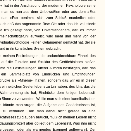
h« hat in der Anschauung der modernen Psychologie seine
ob man es nun aus dem Unbewußten oder aus dem »Es«
t, das »Es« benimmt sich zum Schluß manierlich oder
 Auch daß das sogenannte Bewußte oder das Ich voll steckt
e ich gezeigt habe, von Unverstandenem, daß es immer
einschaftsgefühl aufweist, wird mehr und mehr von der
dividualpsychologie »einen Gefangenen gemacht hat, der sie
 und in ihr künstliches System gebracht.
 in meinen Bestrebungen, die undurchbrechbare Einheit des
 auf die Funktion und Struktur des Gedächtnisses stoßen
onnte die Feststellungen älterer Autoren bestätigen, daß das
ls ein Sammelplatz von Eindrücken und Empfindungen
ndrücke als »Mneme« haften, sondern daß wir es in dieser
es einheitlichen Seelenlebens zu tun haben, des Ichs, das die
Wahrnehmung sie hat, Eindrücke dem fertigen Lebensstil
 Sinne zu verwenden. Wollte man sich einer kannibalischen
o könnte man sagen, die Aufgabe des Gedächtnisses ist,
nd zu verdauen. Daß man dabei nicht gerade an eine
chtnisses zu glauben braucht, muß ich meinen Lesern nicht
rdauungsprozeß aber obliegt dem Lebensstil. Was ihm nicht
vergessen, oder als warnendes Exempel aufbewahrt. Der