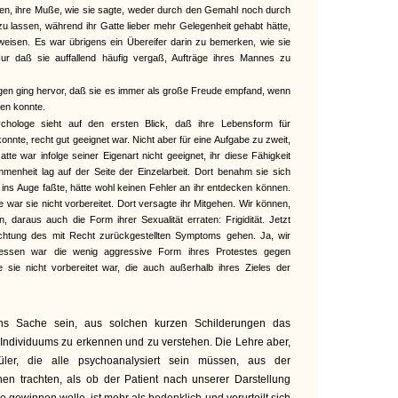
unden, ihre Muße, wie sie sagte, weder durch den Gemahl noch durch
u lassen, während ihr Gatte lieber mehr Gelegenheit gehabt hätte,
rweisen. Es war übrigens ein Übereifer darin zu bemerken, wie sie
. Nur daß sie auffallend häufig vergaß, Aufträge ihres Mannes zu
ngen ging hervor, daß sie es immer als große Freude empfand, wenn
llen konnte.
ychologe sieht auf den ersten Blick, daß ihre Lebensform für
n konnte, recht gut geeignet war. Nicht aber für eine Aufgabe zu zweit,
tte war infolge seiner Eigenart nicht geeignet, ihr diese Fähigkeit
ommenheit lag auf der Seite der Einzelarbeit. Dort benahm sie sich
e ins Auge faßte, hätte wohl keinen Fehler an ihr entdecken können.
e war sie nicht vorbereitet. Dort versagte ihr Mitgehen. Wir können,
 daraus auch die Form ihrer Sexualität erraten: Frigidität. Jetzt
chtung des mit Recht zurückgestellten Symptoms gehen. Ja, wir
rgessen war die wenig aggressive Form ihres Protestes gegen
e sie nicht vorbereitet war, die auch außerhalb ihres Zieles der
ns Sache sein, aus solchen kurzen Schilderungen das
 Individuums zu erkennen und zu verstehen. Die Lehre aber,
ler, die alle psychoanalysiert sein müssen, aus der
hen trachten, als ob der Patient nach unserer Darstellung