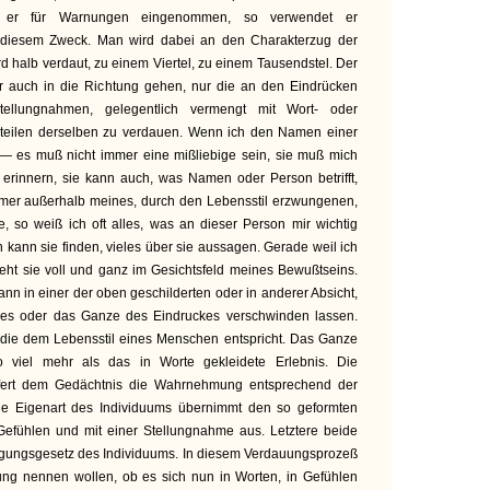
Ist er für Warnungen eingenommen, so verwendet er
 diesem Zweck. Man wird dabei an den Charakterzug der
rd halb verdaut, zu einem Viertel, zu einem Tausendstel. Der
 auch in die Richtung gehen, nur die an den Eindrücken
tellungnahmen, gelegentlich vermengt mit Wort- oder
nteilen derselben zu verdauen. Wenn ich den Namen einer
— es muß nicht immer eine mißliebige sein, sie muß mich
erinnern, sie kann auch, was Namen oder Person betrifft,
immer außerhalb meines, durch den Lebensstil erzwungenen,
, so weiß ich oft alles, was an dieser Person mir wichtig
Ich kann sie finden, vieles über sie aussagen. Gerade weil ich
eht sie voll und ganz im Gesichtsfeld meines Bewußtseins.
nn in einer der oben geschilderten oder in anderer Absicht,
kes oder das Ganze des Eindruckes verschwinden lassen.
, die dem Lebensstil eines Menschen entspricht. Das Ganze
o viel mehr als das in Worte gekleidete Erlebnis. Die
liefert dem Gedächtnis die Wahrnehmung entsprechend der
Die Eigenart des Individuums übernimmt den so geformten
 Gefühlen und mit einer Stellungnahme aus. Letztere beide
ungsgesetz des Individuums. In diesem Verdauungsprozeß
rung nennen wollen, ob es sich nun in Worten, in Gefühlen