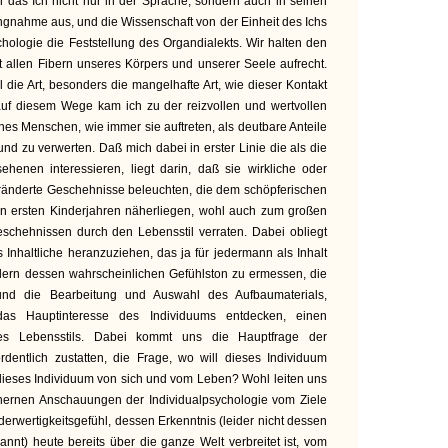
ch das Ich nicht nur in der Sprache, sondern auch in seinen
ungnahme aus, und die Wissenschaft von der Einheit des Ichs
chologie die Feststellung des Organdialekts. Wir halten den
t allen Fibern unseres Körpers und unserer Seele aufrecht.
l die Art, besonders die mangelhafte Art, wie dieser Kontakt
 auf diesem Wege kam ich zu der reizvollen und wertvollen
nes Menschen, wie immer sie auftreten, als deutbare Anteile
und zu verwerten. Daß mich dabei in erster Linie die als die
ehenen interessieren, liegt darin, daß sie wirkliche oder
veränderte Geschehnisse beleuchten, die dem schöpferischen
en ersten Kinderjahren näherliegen, wohl auch zum großen
eschehnissen durch den Lebensstil verraten. Dabei obliegt
 Inhaltliche heranzuziehen, das ja für jedermann als Inhalt
ndern dessen wahrscheinlichen Gefühlston zu ermessen, die
und die Bearbeitung und Auswahl des Aufbaumaterials,
 das Hauptinteresse des Individuums entdecken, einen
des Lebensstils. Dabei kommt uns die Hauptfrage der
rdentlich zustatten, die Frage, wo will dieses Individuum
dieses Individuum von sich und vom Leben? Wohl leiten uns
ehernen Anschauungen der Individualpsychologie vom Ziele
erwertigkeitsgefühl, dessen Erkenntnis (leider nicht dessen
annt) heute bereits über die ganze Welt verbreitet ist, vom