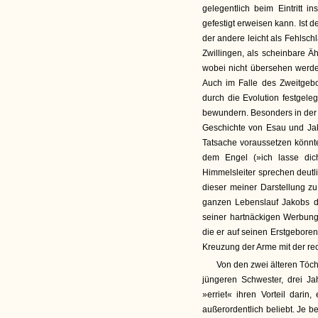
gelegentlich beim Eintritt
gefestigt erweisen kann. Ist 
der andere leicht als Fehlsch
Zwillingen, als scheinbare Ä
wobei nicht übersehen werde
Auch im Falle des Zweitgebo
durch die Evolution festgele
bewundern. Besonders in der 
Geschichte von Esau und Jak
Tatsache voraussetzen könnt
dem Engel (»ich lasse dic
Himmelsleiter sprechen deutli
dieser meiner Darstellung zu
ganzen Lebenslauf Jakobs de
seiner hartnäckigen Werbung
die er auf seinen Erstgeboren
Kreuzung der Arme mit der re
Von den zwei älteren Töcht
jüngeren Schwester, drei Jah
»erriet« ihren Vorteil dari
außerordentlich beliebt. Je be