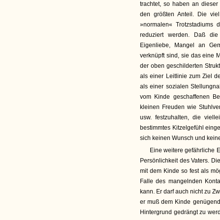
trachtet, so haben an dieser
den größten Anteil. Die vi
»normalen« Trotzstadiums 
reduziert werden. Daß die 
Eigenliebe, Mangel an Geme
verknüpft sind, sie das eine
der oben geschilderten Struk
als einer Leitlinie zum Ziel 
als einer sozialen Stellungn
vom Kinde geschaffenen Bew
kleinen Freuden wie Stuhlve
usw. festzuhalten, die viel
bestimmtes Kitzelgefühl einge
sich keinen Wunsch und kei
Eine weitere gefährliche E
Persönlichkeit des Vaters. Di
mit dem Kinde so fest als mö
Falle des mangelnden Konta
kann. Er darf auch nicht zu 
er muß dem Kinde genügende
Hintergrund gedrängt zu werd