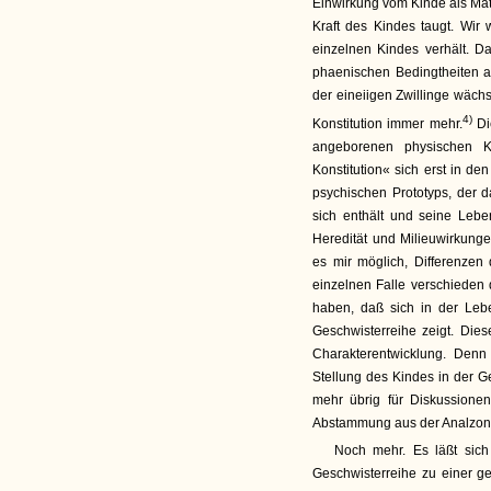
Einwirkung vom Kinde als Mate
Kraft des Kindes taugt. Wi
einzelnen Kindes verhält. D
phaenischen Bedingtheiten au
der eineiigen Zwillinge wäch
4)
Konstitution immer mehr.
Die
angeborenen physischen Kon
Konstitution« sich erst in den
psychischen Prototyps, der 
sich enthält und seine Lebe
Heredität und Milieuwirkung
es mir möglich, Differenzen
einzelnen Falle verschieden d
haben, daß sich in der Leb
Geschwisterreihe zeigt. Dies
Charakterentwicklung. Denn
Stellung des Kindes in der Ge
mehr übrig für Diskussione
Abstammung aus der Analzone
Noch mehr. Es läßt sich 
Geschwisterreihe zu einer g