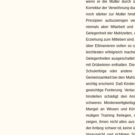
wenn er die Mutter durch üb
Korrektur der Verwöhnung dur
noch stärker zur Mutter hin
Prinzipien aufzuzwingen ver
niemals aber Mitarbeit und
Gelegenheit der Mahlzeiten, 
Erziehung zum Mitleben sind.
über Eßmanieren sollen so s
leichtesten erfolgreich mach
Gelegenheiten ausgeschaltet
mit Grübeleien enthalten. Die
Schulerfolge oder andere
Gemeinsamkeit bei den Mahlz
wichtig erscheint. Daß Kindern
gewichtige Forderung. Verlac
hinstellen schädigt den A
schweres Minderwertigkeits
Mangel an Wissen und Kön
mutigen Training freilegen
zeigen, ihnen nicht alles a
der Anfang schwer ist, keine 
Voraussicht und richtigen S