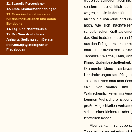
wegen verschieden, auch nich
11. Sexuelle Perversionen
sondern hauptsächlich de
12. Erste Kindheitserinne­rungen
wegen, die sie in dem Kinde 
13. Gemeinschaftshindernde
Kindheitssituationen und deren
nicht allein von »trial and e
Behebung
noch, wie sich nachweise
14. Tag- und Nachtträume
schöpferischen Kraft als ein
15. Der Sinn des Lebens
das Kind bedrängenden und f
Anhang: Stellung zum Berater
aus den Erfolgen zu entnehme
Individualpsychologischer
Fragebogen
man eine Unzahl von Tatsache
Jahreszeit, Wärme, Lärm, Kont
Klima, Bodenbeschaffenheit
Organentwicklung, embr
Handreichungen und Pflege d
Tatsachen wird man bald för
sein. Wir wollen uns d
Wahrscheinlichkeiten ins Auge
leugnen. Viel sicherer ist d
große Möglichkeiten vorhande
sich in einer kleineren oder
feststellen lassen.
Aber es kann nicht übers
Tage an herausgefordert ist. 