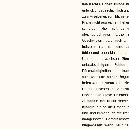
imausschließlichen Bunde m
entwicklungsgeschichtlich und 
zum Mitarbeiter, zum Mitmensc
Kräfte nicht ausreichen, hel
schreiben. Hier muß es g
gleichberechtigter Partn
Geschwistern, bald auch an 
frühzeitig nicht mehr eine La
fühlen und jenen Mut und jen
Umgebung erwachsen. Störun
unbeabsichtigten Fehlern
Eßschwierigkeiten ohne kra
sein, wie auch seiner Umge
treten werden, wenn seine Ne
Daumenlutschen und vom Näg
Bissen. Alle diese Erschei
Aufnahme der Kultur verweig
Kindern, die so die Umgebun
und sind immer auch mit Trot
mangelhaften Gemeinschafts
hingewiesen. Wenn Freud heut