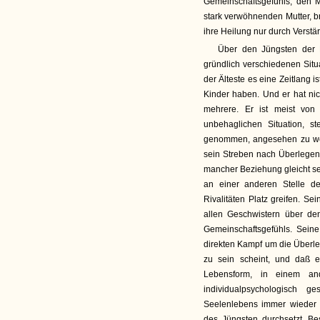
Gemeinschaftsgefühls, den 
stark verwöhnenden Mutter, b
ihre Heilung nur durch Verst
Über den Jüngsten der Fa
gründlich verschiedenen Situa
der Älteste es eine Zeitlang 
Kinder haben. Und er hat nic
mehrere. Er ist meist von
unbehaglichen Situation, s
genommen, angesehen zu wer
sein Streben nach Überlegenh
mancher Beziehung gleicht sei
an einer anderen Stelle de
Rivalitäten Platz greifen. Se
allen Geschwistern über d
Gemeinschaftsgefühls. Sein
direkten Kampf um die Überl
zu sein scheint, und daß e
Lebensform, in einem an
individualpsychologisch 
Seelenlebens immer wieder 
des Jüngsten durchsetzt. Be