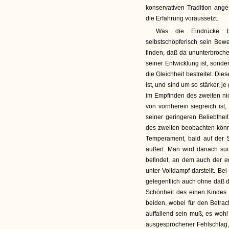
konservativen Tradition ange
die Erfahrung voraussetzt.
Was die Eindrücke be
selbstschöpferisch sein Bewe
finden, daß da ununterbrochen
seiner Entwicklung ist, sond
die Gleichheit bestreitet. Di
ist, und sind um so stärker, j
im Empfinden des zweiten nic
von vornherein siegreich ist
seiner geringeren Beliebthei
des zweiten beobachten könne
Temperament, bald auf der S
äußert. Man wird danach suc
befindet, an dem auch der er
unter Volldampf darstellt. Be
gelegentlich auch ohne daß d
Schönheit des einen Kindes f
beiden, wobei für den Betrach
auffallend sein muß, es wohl
ausgesprochener Fehlschlag, 