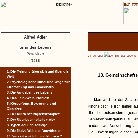
Philos
Home
Impressum
Copyright
Alfred Adler
-
Sinn des Lebens
Psychologie
Alfred Adler
Der Sinn des Lebens
(1933)
1. Die Meinung über sich und über die
13. Gemeinschafts
Welt
2. Psychologische Mittel und Wege zur
Erforschung des Lebensstils
3. Die Aufgaben des Lebens
4. Das Leib-Seele-Problem
Man wird bei der Suche 
5. Körperform, Bewegung und
Kindheit schließlich immer a
Charakter
die bedeutsamsten gena
6. Der Minderwertigkeits­komplex
Gemeinschaftsgefühls zu e
7. Der Überlegenheitskomplex
8. Typen der Fehlschläge
hindern: auf Verwöhnung, a
9. Die fiktive Welt des Verwöhnten
Die Einwirkungen dieser Fa
10. Was ist wirklich eine Neurose?