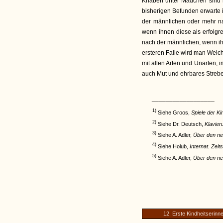
Knaben unter Mädchen sind 
bisherigen Befunden erwarte 
der männlichen oder mehr na
wenn ihnen diese als erfolgr
nach der männlichen, wenn ih
ersteren Falle wird man Weic
mit allen Arten und Unarten, i
auch Mut und ehrbares Streb
__________________
1)
Siehe Groos,
Spiele der Ki
2)
Siehe Dr. Deutsch,
Klavier
3)
Siehe A. Adler,
Über den ne
4)
Siehe Holub,
Internat. Zeits
5)
Siehe A. Adler,
Über den ne
12. Erste Kindheitserinn