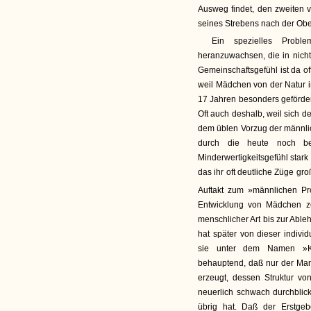
Ausweg findet, den zweiten vä
seines Strebens nach der Ob
Ein spezielles Probl
heranzuwachsen, die in nicht
Gemeinschaftsgefühl ist da of
weil Mädchen von der Natur i
17 Jahren besonders geförde
Oft auch deshalb, weil sich d
dem üblen Vorzug der männli
durch die heute noch be
Minderwertigkeitsgefühl stark
das ihr oft deutliche Züge gr
Auftakt zum »männlichen Pr
Entwicklung von Mädchen ze
menschlicher Art bis zur Able
hat später von dieser indiv
sie unter dem Namen »Kas
behauptend, daß nur der Man
erzeugt, dessen Struktur vo
neuerlich schwach durchblick
übrig hat. Daß der Erstgeb