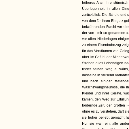
höheres Alter ihre stürmisch
Überlegenheit in allen Din
zurückblieb. Die Schule und 
von dem für ihren Ehrgeiz gef
fortwährenden Furcht vor ein
der von . mir so genannten
vor allen Niederlagen eini
zu einem Eisenbahnzug zeigte
für das Versäumen von Geleg
aber im Gefühl der Minderwer
Streben alles Lebendigen na
findet seinen Weg aufwärts
dasselbe in tausend Variante
und nach einigen tastend
Waschzwangsneurose, die ih
Kleider und ihrer Geräte, w
kamen, den Weg zur Erfüllung
fordernde Zeit, den großen Fe
ohne es zu verstehen, daß sie
sie früher beliebt gemacht 
Nur sie war rein, alle and