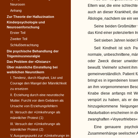
Neurosen
Eltern war, die eine schlechte
Anhang
auch an dieser Krankheit, di
Zur Theorie der Halluzination
Ätiologie, nachdem sie ein v
Kinderpsychologie und
Seine beiden Großmütter 
Neurosenforschung
das Kind einer potenzierten I
Erster Teil
Zweiter Teil
Seit sieben Jahren leidet P
Schlußbetrachtung
Seit Kindheit ist sich P
Die psychische Behandlung der
normale, unbeschnittene, mä
Trigeminusneuralgie
oder Zweck dieser
unwide
Das Problem der »Distanz«
Über männliche Einstellung bei
bewußt. Vielmehr scheint ihm
weiblichen Neurotikern
gemeinverständlich. Patient fü
I. Tendenz, durch Klugheit, List und
bringt es in irgendeinen lo
Courage den Mangel der Männlichkeit
an ihm vorgenommenen Beschn
zu ersetzen
Knabe diese anfangs mit Wol
II. Erziehung durch eine neurotische
verspürt zu haben, als er de
Mutter. Furcht vor dem Gebären als
Ursache von Erziehungsfehlern
hinzugekommene Neigungen 
III. Versuch der »Umkehrung« als
Masturbation erscheinen in 
männlicher Protest (1)
zwanghaften »Voyeurtriebes« 
III. Versuch der »Umkehrung« als
Eine genauere psycholo
männlicher Protest (2)
Zusammenhänge seelischer Art
V. Ausgangspunkt zur »Umkehrung« im