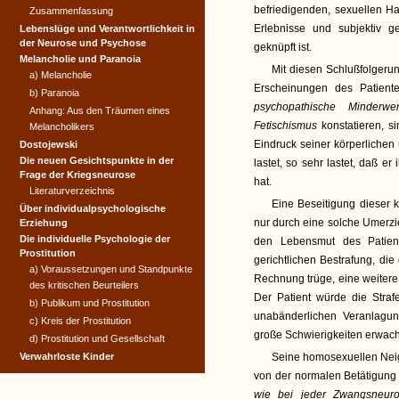
befriedigenden, sexuellen H
Zusammenfassung
Erlebnisse und subjektiv g
Lebenslüge und Verantwort­lichkeit in
der Neurose und Psychose
geknüpft ist.
Melancholie und Paranoia
Mit diesen Schlußfolgeru
a) Melancholie
Erscheinungen des Patient
b) Paranoia
psychopathische Minderwe
Anhang: Aus den Träumen eines
Fetischismus
konstatieren, s
Melancholikers
Eindruck seiner körperlichen 
Dostojewski
Die neuen Gesichtspunkte in der
lastet, so sehr lastet, daß 
Frage der Kriegsneurose
hat.
Literaturverzeichnis
Eine Beseitigung dieser
Über individualpsychologische
nur durch eine solche Umerzi
Erziehung
Die individuelle Psychologie der
den Lebensmut des Patien
Prostitution
gerichtlichen Bestrafung, di
a) Voraussetzungen und Standpunkte
Rechnung trüge, eine weitere
des kritischen Beurteilers
Der Patient würde die Straf
b) Publikum und Prostitution
unabänderlichen Veranlagun
c) Kreis der Prostitution
große Schwierigkeiten erwac
d) Prostitution und Gesellschaft
Verwahrloste Kinder
Seine homosexuellen Neigu
von der normalen Betätigung
wie bei jeder Zwangsneu