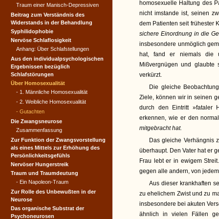
homosexuelle Haltung des Pat
Traum einer Manisch-Depressiven
nicht imstande ist, seinen z
Beitrag zum Verständnis des
Widerstands in der Behandlung
dem Patienten seit frühester 
Syphilidophobie
sichere Einordnung in die Ge
Nervöse Schlaflosigkeit
insbesondere unmöglich gemac
Anhang: Über Schlafstellungen
hat, fand er niemals die
Aus den individualpsycho­logischen
Mißvergnügen und glaubte s
Ergebnissen bezüglich
Schlafstörungen
verkürzt.
Über Homosexualität
Die gleiche Beobachtung
- 1. Männliche Homosexualität
Ziele, können wir in seinen
- 2. Weibliche Homosexualität
durch den Eintritt »fataler
- Gutachten
erkennen, wie er den norma
Die Zwangsneurose
mitgebracht hat.
Zusammenfassung
Zur Funktion der Zwangs­vorstellung
Das gleiche Verhängnis z
als eines Mittels zur Erhöhung des
überhaupt. Den Vater hat er ge
Persönlichkeitsgefühls
Frau lebt er in ewigem Streit
Nervöser Hungerstreik
gegen alle andern, von jedem
Traum und Traumdeutung
- Ein Napoleon-Traum
Aus dieser krankhaften s
Zur Rolle des Unbewußten in der
zu ehelichem Zwist und zu mat
Neurose
insbesondere bei akuten Vers
Das organische Substrat der
ähnlich in vielen Fällen 
Psychoneurosen