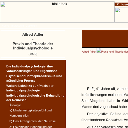
Philos
Home
Impressum
Copyright
Alfred Adler
-
Praxis und Theorie der
Individualpsychologie
Alfred Adler
Praxis und Theorie der
(1920)
Die Individualpsychologie, ihre
Voraussetzungen und Ergeb­nisse
Psychischer Hermaphroditis­mus und
männlicher Protest
Weitere Leitsätze zur Praxis der
E. F., 41 Jahre alt, verhei
Individualpsychologie
irrtümlich wegen mutueller Mas
Individualpsychologische Behandlung
der Neurosen
Sein Vergehen habe in Wirk
Ätiologie
Manne dort zugeschaut habe.
a) Minderwertigkeitsgefühl und
Der objektive Befund de
Kompensation
überstandenen
Rachitis
aufwe
b) Das Arrangement der Neurose
c) Psychische Behandlung der
Aus der Vorgeschichte de