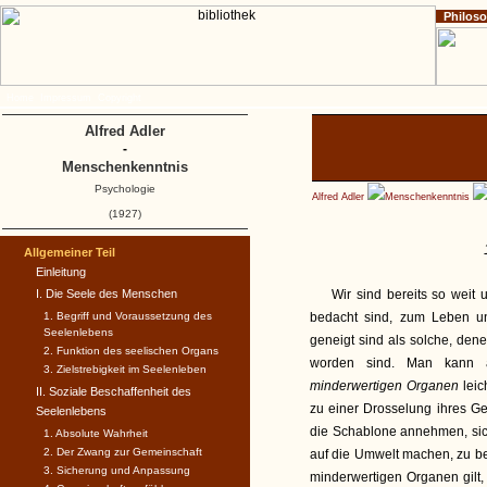
Philos
Home
Impressum
Copyright
Alfred Adler
-
Menschenkenntnis
Psychologie
Alfred Adler
Menschenkenntnis
(1927)
Allgemeiner Teil
Einleitung
I. Die Seele des Menschen
Wir sind bereits so weit 
1. Begriff und Voraussetzung des
bedacht sind, zum Leben 
Seelenlebens
geneigt sind als solche, den
2. Funktion des seelischen Organs
worden sind. Man kann a
3. Zielstrebigkeit im Seelenleben
minderwertigen Organen
leic
II. Soziale Beschaffenheit des
zu einer Drosselung ihres Ge
Seelenlebens
die Schablone annehmen, sich
1. Absolute Wahrheit
2. Der Zwang zur Gemeinschaft
auf die Umwelt machen, zu be
3. Sicherung und Anpassung
minderwertigen Organen gilt,