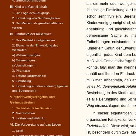
4. Gemeinschaftsgefühl
als ein mehr oder weniger 
III. Kind und Gesellschaft
feindselige Einstellung zur 
1. Die Lage des Säuglings
schon sehr früh ein. Bereit
2. Einwirkung von Schwierigkeiten
Kinder wenig geneigt sind, s
3. Der Mensch als gesellschaftli­ches
Wesen
ebenbürtig und gleichberec
IV. Eindrücke der Außenwelt
gemeinsame Sache zu mac
1. Das Weltbild im allgemeinen
Entbehrungen entstandenen
2. Elemente der Entwicklung des
Kinder ein Gefühl der Erwart
Weltbildes
eigentlich jedes Kind dem L
a) Wahrnehmungen
b) Erinnerungen
Maß von Gemeinschaftsgefü
c) Vorstellungen
könnte, faßt man die Kleinh
3. Phantasie
anhält und ihm den Eindruck
4. Träume (allgemeines)
muß man annehmen, daß am 
5. Einfühlung
6. Einwirkung auf den andern (Hypnose
tiefes
Minderwertigkeitsgefüh
und Suggestion)
Bestrebungen des Kindes ausg
V. Minderwertigkeitsgefühl und
es alle Beruhigung und Siche
Geltungsstreben
Weg einzuschlagen, der ihm zu
1. Die frühkindliche Situation
In dieser eigenartigen
2. Machtstreben
3. Leitlinie und Weltbild
organischen Fähigkeiten verknü
VI. Die Vorbereitung auf das Leben
Erziehbarkeit.
Diese wird, so 
1. Spiel
ist, besonders durch zwei Mom
2. Aufmerksamkeit und Zerstreutheit