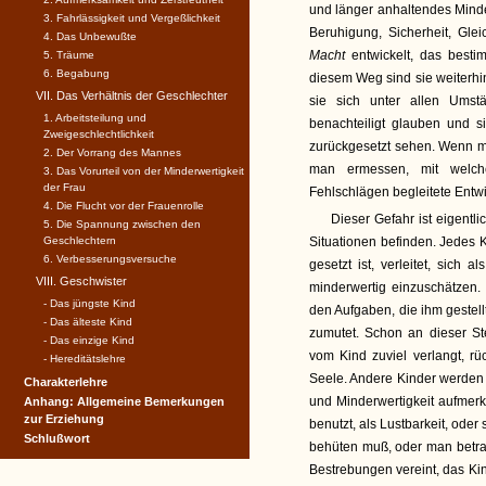
und länger anhaltendes Minder
3. Fahrlässigkeit und Vergeßlichkeit
Beruhigung, Sicherheit, Glei
4. Das Unbewußte
Macht
entwickelt, das bestim
5. Träume
6. Begabung
diesem Weg sind sie weiterhin 
VII. Das Verhältnis der Geschlechter
sie sich unter allen Umst
1. Arbeitsteilung und
benachteiligt glauben und 
Zweigeschlechtlichkeit
zurückgesetzt sehen. Wenn m
2. Der Vorrang des Mannes
man ermessen, mit welche
3. Das Vorurteil von der Minderwertigkeit
der Frau
Fehlschlägen begleitete Entwi
4. Die Flucht vor der Frauenrolle
Dieser Gefahr ist eigentli
5. Die Spannung zwischen den
Geschlechtern
Situationen befinden. Jedes
6. Verbesserungsversuche
gesetzt ist, verleitet, sich 
VIII. Geschwister
minderwertig einzuschätzen. 
- Das jüngste Kind
den Aufgaben, die ihm gestell
- Das älteste Kind
zumutet. Schon an dieser St
- Das einzige Kind
vom Kind zuviel verlangt, rü
- Hereditätslehre
Seele. Andere Kinder werden s
Charakterlehre
und Minderwertigkeit aufmer
Anhang: Allgemeine Bemerkungen
zur Erziehung
benutzt, als Lustbarkeit, od
Schlußwort
behüten muß, oder man betrach
Bestrebungen vereint, das Kin