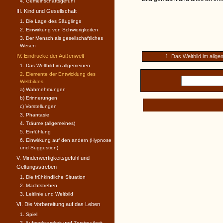
4. Gemeinschaftsgefühl
III. Kind und Gesellschaft
1. Die Lage des Säuglings
2. Einwirkung von Schwierigkeiten
3. Der Mensch als gesellschaftli­ches
Wesen
IV. Eindrücke der Außenwelt
1. Das Weltbild im allg
1. Das Weltbild im allgemeinen
2. Elemente der Entwicklung des
Weltbildes
a) Wahrnehmungen
b) Erinnerungen
c) Vorstellungen
3. Phantasie
4. Träume (allgemeines)
5. Einfühlung
6. Einwirkung auf den andern (Hypnose
und Suggestion)
V. Minderwertigkeitsgefühl und
Geltungsstreben
1. Die frühkindliche Situation
2. Machtstreben
3. Leitlinie und Weltbild
VI. Die Vorbereitung auf das Leben
1. Spiel
2. Aufmerksamkeit und Zerstreutheit