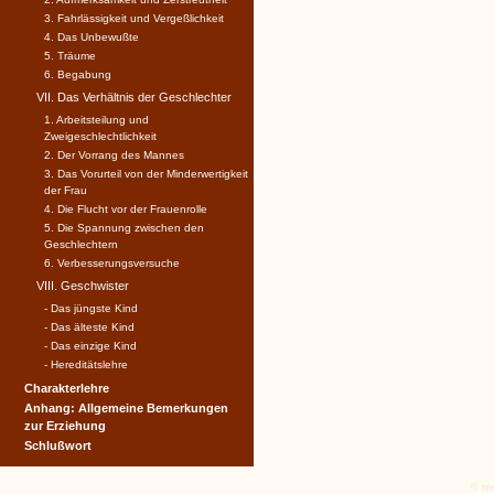
3. Fahrlässigkeit und Vergeßlichkeit
4. Das Unbewußte
5. Träume
6. Begabung
VII. Das Verhältnis der Geschlechter
1. Arbeitsteilung und
Zweigeschlechtlichkeit
2. Der Vorrang des Mannes
3. Das Vorurteil von der Minderwertigkeit
der Frau
4. Die Flucht vor der Frauenrolle
5. Die Spannung zwischen den
Geschlechtern
6. Verbesserungsversuche
VIII. Geschwister
- Das jüngste Kind
- Das älteste Kind
- Das einzige Kind
- Hereditätslehre
Charakterlehre
Anhang: Allgemeine Bemerkungen
zur Erziehung
Schlußwort
© tex