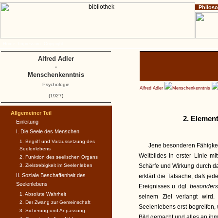
Philos
Home
Impressum
Copyright
Alfred Adler
-
Menschenkenntnis
Psychologie
Alfred Adler
Menschenkenntnis
(1927)
Allgemeiner Teil
2. Element
Einleitung
I. Die Seele des Menschen
1. Begriff und Voraussetzung des
Jene besonderen Fähigke
Seelenlebens
Weltbildes in erster Linie 
2. Funktion des seelischen Organs
3. Zielstrebigkeit im Seelenleben
Schärfe und Wirkung durch d
II. Soziale Beschaffenheit des
erklärt die Tatsache, daß je
Seelenlebens
Ereignisses u. dgl.
besonders
1. Absolute Wahrheit
seinem Ziel verlangt wir
2. Der Zwang zur Gemeinschaft
Seelenlebens erst begreifen
3. Sicherung und Anpassung
Bild gemacht und alles an ihm