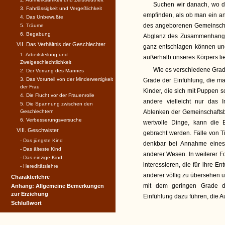
Suchen wir danach, wo di
3. Fahrlässigkeit und Vergeßlichkeit
empfinden, als ob man ein an
4. Das Unbewußte
des angeborenen Gemeinschaft
5. Träume
6. Begabung
Abglanz des Zusammenhanges 
VII. Das Verhältnis der Geschlechter
ganz entschlagen können und 
1. Arbeitsteilung und
außerhalb unseres Körpers li
Zweigeschlechtlichkeit
Wie es verschiedene Grad
2. Der Vorrang des Mannes
3. Das Vorurteil von der Minderwertigkeit
Grade der Einfühlung, die ma
der Frau
Kinder, die sich mit Puppen 
4. Die Flucht vor der Frauenrolle
andere vielleicht nur das 
5. Die Spannung zwischen den
Geschlechtern
Ablenken der Gemeinschafts
6. Verbesserungsversuche
wertvolle Dinge, kann die 
VIII. Geschwister
gebracht werden. Fälle von Ti
- Das jüngste Kind
denkbar bei Annahme eines 
- Das älteste Kind
anderer Wesen. In weiterer F
- Das einzige Kind
interessieren, die für ihre 
- Hereditätslehre
anderer völlig zu übersehen 
Charakterlehre
mit dem geringen Grade d
Anhang: Allgemeine Bemerkungen
zur Erziehung
Einfühlung dazu führen, die A
Schlußwort