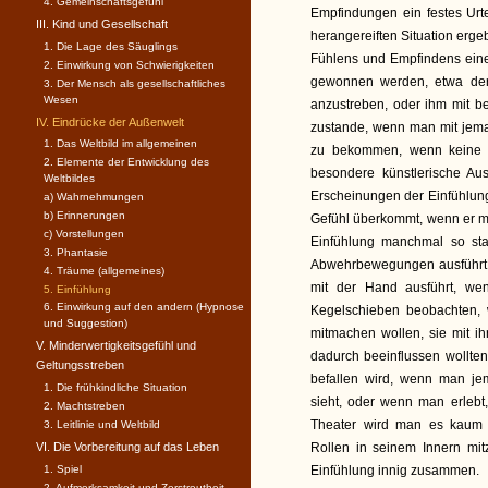
4. Gemeinschaftsgefühl
Empfindungen ein festes Urt
III. Kind und Gesellschaft
herangereiften Situation er
1. Die Lage des Säuglings
Fühlens und Empfindens eine
2. Einwirkung von Schwierigkeiten
gewonnen werden, etwa der,
3. Der Mensch als gesellschaftli­ches
Wesen
anzustreben, oder ihm mit b
IV. Eindrücke der Außenwelt
zustande, wenn man mit jema
1. Das Weltbild im allgemeinen
zu bekommen, wenn keine E
2. Elemente der Entwicklung des
besondere künstlerische Aus
Weltbildes
Erscheinungen der Einfühlung
a) Wahrnehmungen
b) Erinnerungen
Gefühl überkommt, wenn er me
c) Vorstellungen
Einfühlung manchmal so star
3. Phantasie
Abwehrbewegungen ausführt. 
4. Träume (allgemeines)
mit der Hand ausführt, we
5. Einfühlung
6. Einwirkung auf den andern (Hypnose
Kegelschieben beobachten, 
und Suggestion)
mitmachen wollen, sie mit 
V. Minderwertigkeitsgefühl und
dadurch beeinflussen wollte
Geltungsstreben
befallen wird, wenn man j
1. Die frühkindliche Situation
sieht, oder wenn man erlebt
2. Machtstreben
Theater wird man es kaum 
3. Leitlinie und Weltbild
VI. Die Vorbereitung auf das Leben
Rollen in seinem Innern mi
1. Spiel
Einfühlung innig zusammen.
2. Aufmerksamkeit und Zerstreutheit