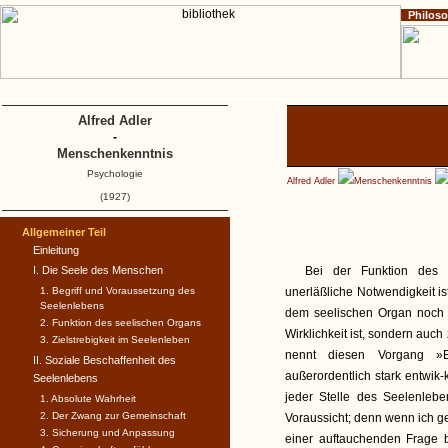
Philos
Home
Impressum
Copyright
Alfred Adler
-
Menschenkenntnis
Psychologie
Alfred Adler
Menschenkenntnis
(1927)
Allgemeiner Teil
Einleitung
I. Die Seele des Menschen
Bei der Funktion des 
1. Begriff und Voraussetzung des
unerläßliche Notwendigkeit is
Seelenlebens
dem seelischen Organ noch d
2. Funktion des seelischen Organs
Wirklichkeit ist, sondern auch
3. Zielstrebigkeit im Seelenleben
nennt diesen Vorgang »E
II. Soziale Beschaffenheit des
außerordentlich stark entwik-
Seelenlebens
jeder Stelle des Seelenlebe
1. Absolute Wahrheit
2. Der Zwang zur Gemeinschaft
Voraussicht; denn wenn ich gen
3. Sicherung und Anpassung
einer auftauchenden Frage