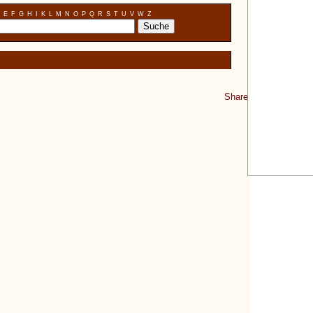
E
F
G
H
I
K
L
M
N
O
P
Q
R
S
T
U
V
W
Z
Share