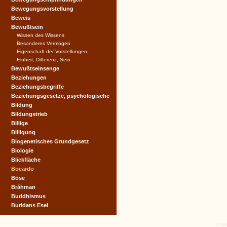
Bewegungsvorstellung
Beweis
Bewußtsein
Wissen des Wissens
Besonderes Vermögen
Eigenschaft der Vorstellungen
Einheit, Differenz, Sein
Bewußtseinsenge
Beziehungen
Beziehungsbegriffe
Beziehungsgesetze, psychologische
Bildung
Bildungstrieb
Billige
Billigung
Biogenetisches Grundgesetz
Biologie
Blickfläche
Bocardo
Böse
Bráhman
Buddhismus
Buridans Esel
© tex