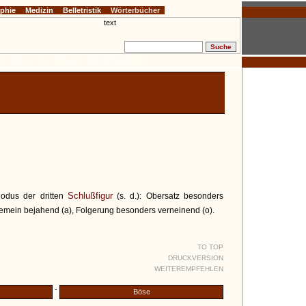
ophie
Medizin
Belletristik
Wörterbücher
E
F
G
H
I
K
L
M
N
O
P
Q
R
S
T
U
V
W
Z
Schlußfigur
Modus der dritten
(s. d.): Obersatz besonders
gemein bejahend (a), Folgerung besonders verneinend (o).
TO TOP
DRUCKVERSION
WEITEREMPFEHLEN
-
Böse