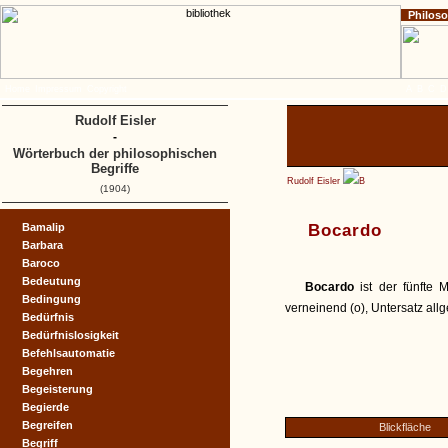
Philos
Home
Impressum
Copyright
A
B
C
D
Rudolf Eisler
-
Wörterbuch der philosophischen
Begriffe
Rudolf Eisler
B
(1904)
Bamalip
Bocardo
Barbara
Baroco
Bedeutung
Bocardo
ist der fünfte 
Bedingung
verneinend (o), Untersatz all
Bedürfnis
Bedürfnislosigkeit
Befehlsautomatie
Begehren
Begeisterung
Begierde
Begreifen
Blickfläche
Begriff