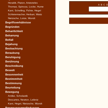
Heraklit, Platon, Aristoteles
A
B
C
D
Thomas, Spinoza, Locke, Hume
Kant, Schelling, Fichte, Hegel
Schleiermacher, Herbart, Waitz
Nietzsche, Lotze, Wundt
Begriffsverhältnisse
Begründen
Beharrlichkeit
Beharrung
Beifall
Bejahung
Beobachtung
Beraubung
Beruhigung
Berührung
Beschreibung
Beseelt
Besonnenheit
Bestimmtheit
Bestimmung
Beurteilung
Bewegung
Antike, Scholastik
Descartes, Newton, Leibniz
Kant, Hegel, Nietzsche, Wundt
Bewegungsempfindungen