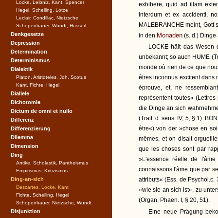
Locke, Leibniz, Kant, Spencer
exhibere, quid ad illam exte
Hegel, Schelling, Lotze
interdum et ex accidenti, nos
Leclair, Condillac, Nietzsche
MALEBRANCHE meint, Gott sch
Schopenhauer, Wundt, Husserl
Denkgesetze
Monaden
in den
(s. d.) Dinge
Depression
LOCKE hält das Wesen de
Determination
unbekannt; so auch HUME (Tre
Determinismus
monde où rien de ce que nou
Dialektik
êtres inconnus excitent dans n
Platon, Aristoteles, Joh. Scotus
Kant, Fichte, Hegel
éprouve, et, ne ressembla
Diallele
représentent toutes« (Lettres
Dichotomie
die Dinge an sich wahrnehmen
Dictum de omni et nullo
(Trait. d. sens. IV, 5, § 1). 
Differenz
être«) von der »chose en soi
Differenzierung
Dilemma
mêmes, et on disait orgueill
Dimension
que les choses sont par rap
Ding
»L'essence réelle de l'âm
Antike, Scholastik, Pantheismus
connaissons l'âme que par se
Empirismus, Kritizismus
Ding-an-sich
attributs« (Ess. de Psychol
Descartes, Locke, Kant
»wie sie an sich ist«, zu unt
Fichte, Schelling, Hegel
(Organ. Phaen. I, § 20, 51).
Schopenhauer, Nietzsche, Wundt
Disjunktion
Eine neue Prägung beko