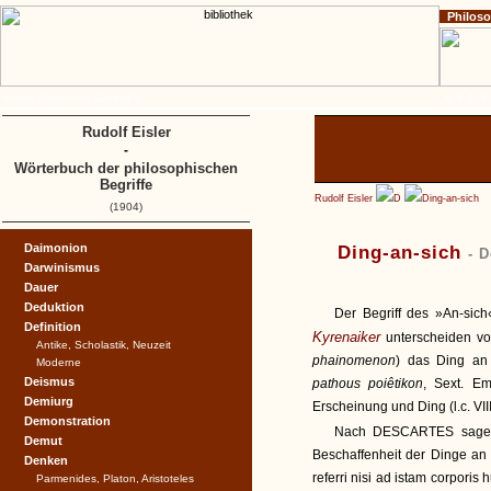
Philos
Home
Impressum
Copyright
A
B
C
D
Rudolf Eisler
-
Wörterbuch der philosophischen
Begriffe
Rudolf Eisler
D
Ding-an-sich
(1904)
Daimonion
Ding-an-sich
- 
Darwinismus
Dauer
Deduktion
Der Begriff des »An-sich«
Definition
Kyrenaiker
unterscheiden vo
Antike, Scholastik, Neuzeit
phainomenon
) das Ding an 
Moderne
Deismus
pathous poiêtikon
, Sext. Em
Demiurg
Erscheinung und Ding (l.c. VIII,
Demonstration
Nach DESCARTES sagen u
Demut
Beschaffenheit der Dinge an 
Denken
referri nisi ad istam corpori
Parmenides, Platon, Aristoteles