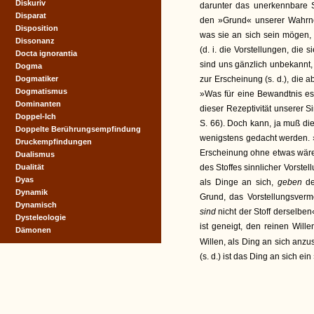
Diskuriv
darunter das unerkennbare 
Disparat
den »Grund« unserer Wahrn
Disposition
was sie an sich sein mögen,
Dissonanz
(d. i. die Vorstellungen, die 
Docta ignorantia
sind uns gänzlich unbekannt, 
Dogma
Dogmatiker
zur Erscheinung (s. d.), die a
Dogmatismus
»Was für eine Bewandtnis es
Dominanten
dieser Rezeptivität unserer S
Doppel-Ich
S. 66). Doch kann, ja muß di
Doppelte Berührungsempfindung
wenigstens gedacht werden. 
Druckempfindungen
Erscheinung ohne etwas wäre, 
Dualismus
Dualität
des Stoffes sinnlicher Vorste
Dyas
als Dinge an sich,
geben
d
Dynamik
Grund, das Vorstellungsverm
Dynamisch
sind
nicht der Stoff derselben
Dysteleologie
ist geneigt, den reinen Wille
Dämonen
Willen, als Ding an sich anzuseh
(s. d.) ist das Ding an sich ein