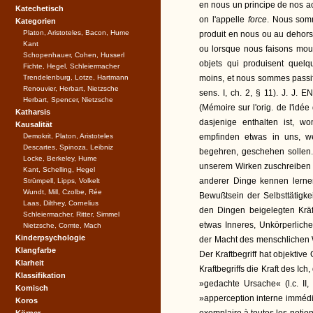
en nous un principe de nos a
Katechetisch
on l'appelle
force
. Nous somm
Kategorien
Platon, Aristoteles, Bacon, Hume
produit en nous ou au dehors
Kant
ou lorsque nous faisons mou
Schopenhauer, Cohen, Husserl
objets qui produisent que
Fichte, Hegel, Schleiermacher
Trendelenburg, Lotze, Hartmann
moins, et nous sommes passifs
Renouvier, Herbart, Nietzsche
sens. I, ch. 2, § 11). J. J.
Herbart, Spencer, Nietzsche
(Mémoire sur l'orig. de l'idé
Katharsis
dasjenige enthalten ist, w
Kausalität
Demokrit, Platon, Aristoteles
empfinden etwas in uns, w
Descartes, Spinoza, Leibniz
begehren, geschehen sollen. 
Locke, Berkeley, Hume
unserem Wirken zuschreiben 
Kant, Schelling, Hegel
anderer Dinge kennen lerne
Strümpell, Lipps, Volkelt
Wundt, Mill, Czolbe, Rée
Bewußtsein der Selbsttätigke
Laas, Dilthey, Cornelius
den Dingen beigelegten Kräf
Schleiermacher, Ritter, Simmel
etwas Inneres, Unkörperliche
Nietzsche, Comte, Mach
Kinderpsychologie
der Macht des menschlichen W
Klangfarbe
Der Kraftbegriff hat objektiv
Klarheit
Kraftbegriffs die Kraft des Ich, 
Klassifikation
»gedachte Ursache« (l.c. II
Komisch
»apperception interne immédia
Koros