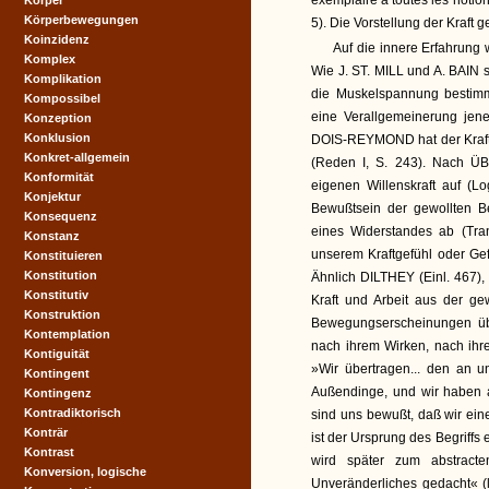
exemplaire à toutes les notion
Körper
Körperbewegungen
5). Die Vorstellung der Kraft g
Koinzidenz
Auf die innere Erfahrung 
Komplex
Wie J. ST. MILL und A. BAIN 
Komplikation
die Muskelspannung bestimmt
Kompossibel
eine Verallgemeinerung jen
Konzeption
Konklusion
DOIS-REYMOND hat der Kraftb
Konkret-allgemein
(Reden I, S. 243). Nach ÜB
Konformität
eigenen Willenskraft auf (L
Konjektur
Bewußtsein der gewollten 
Konsequenz
eines Widerstandes ab (Tra
Konstanz
unserem Kraftgefühl oder Gef
Konstituieren
Konstitution
Ähnlich DILTHEY (Einl. 467),
Konstitutiv
Kraft und Arbeit aus der g
Konstruktion
Bewegungserscheinungen übert
Kontemplation
nach ihrem Wirken, nach ihre
Kontiguität
»Wir übertragen... den an u
Kontingent
Außendinge, und wir haben 
Kontingenz
Kontradiktorisch
sind uns bewußt, daß wir ein
Konträr
ist der Ursprung des Begriffs e
Kontrast
wird später zum abstracten
Konversion, logische
Unveränderliches gedacht« 