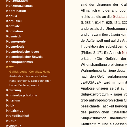
Konzentration
sind der Ursprung der Kraft
Konzeptualismus
Allmählich wird der anthropom
Koordination
Kopula
Substan
nichts als die an die
Korpuskel
S. 583 f., 614 ff., 625; II2 1, 3
Korrelate
anderes als die Übertragung u
Korrelation
und uns zum Bewußtsein komme
Kosmisch
der Außenwelt und auf die Art,
Kosmogonie
Introjektion des subjektiven K
Kosmologie
Kosmologische Ideen
NI
(Philos. S. 171 ff.). Ähnlich
Kosmologischer Beweis
erklärt: »Die Gefühle de
Kosmopolitismus
Willenshandlung projicieren w
Kraft
Wahrnehmbarkeit jene deutend
Gallilei, Locke, Condillac, Hume
Aristoteles, Descartes, Leibniz
nach den Gefühlserfahrungen 
Kant, Schelling, Schopenhauer
JERUSALEM wird im primit
Lotze, Fechner, Wundt
Analogie unserer selbst auf
Kreuzung
Subjektswort zum »Träger von
Kriminalpsychologie
grob anthropomorphischen Cha
Kriterium
Kritik
bezeichnete Tätigkeit hervor
Kritizismus
des persönlichen Charakter
Krokodilschluß
Subjektsfunktion übernim
Kultur
Kraftzentrum, und als dessen
Kynismus