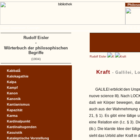
Philos
Home
Impressum
Copyright
A
B
C
D
Rudolf Eisler
-
Wörterbuch der philosophischen
Begriffe
Rudolf Eisler
K
Kraft
(1904)
Kabbalâ
Kraft
- Gallilei, 
Kalokagathie
Kalpa
Kampf
GALILEI erblickt den Urspr
Kanon
nuove science III). Nach LOCK
Kanonik
daß wir Körper bewegen, daß
Kantianismus
auch aus der Wahrnehmung der
Kapazität
21, § 1). Es gibt eine tätige u
Karma
Kardinalpunkt
eine Relation ein (l.c. § 3).
Kardinaltugenden
(ib.). Die klarste Idee der tät
Kasuistik
sieht das Urbild aller Kraft in
Kataleptische Vorstellung