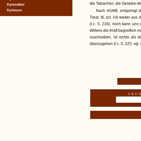
die Tatsachen, die Gesetze de
Kyrenaiker
Kyrieuon
Nach HUME entspringt der 
Treat. III, sct. 14) weder au
(l.c. S. 216), noch kann uns
Willens die Kraft begreiflich m
zuschreiben, ist nichts als
überzugehen (l.c. S. 225; vgl. In
A
B
C
D