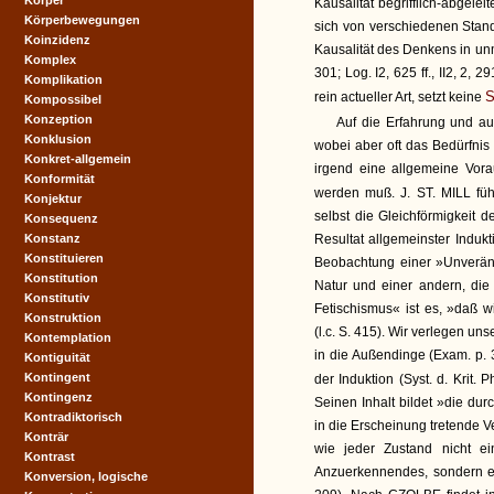
Körper
Kausalität begrifflich-abgelei
Körperbewegungen
sich von verschiedenen Stand
Koinzidenz
Kausalität des Denkens in unmi
Komplex
301; Log. I2, 625 ff., II2, 2, 
Komplikation
S
rein actueller Art, setzt keine
Kompossibel
Konzeption
Auf die Erfahrung und au
Konklusion
wobei aber oft das Bedürfni
Konkret-allgemein
irgend eine allgemeine Vora
Konformität
werden muß. J. ST. MILL fü
Konjektur
selbst die Gleichförmigkeit 
Konsequenz
Konstanz
Resultat allgemeinster Indukt
Konstituieren
Beobachtung einer »Unveränd
Konstitution
Natur und einer andern, die 
Konstitutiv
Fetischismus« ist es, »daß w
Konstruktion
(l.c. S. 415). Wir verlegen 
Kontemplation
in die Außendinge (Exam. p.
Kontiguität
Kontingent
der Induktion (Syst. d. Krit. P
Kontingenz
Seinen Inhalt bildet »die dur
Kontradiktorisch
in die Erscheinung tretende V
Konträr
wie jeder Zustand nicht ein
Kontrast
Anzuerkennendes, sondern ei
Konversion, logische