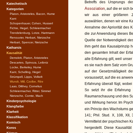
Betreffs des Ursprungs de
Katechetisch
Assoziation
, auf die er sich 
Kategorien
Platon, Aristoteles, Bacon, Hume
wir aus einer größeren Z
Kant
auswählen, denen wir eine Ka
Schopenhauer, Cohen, Husserl
Annahme der Apriorität des K
Fichte, Hegel, Schleiermacher
Trendelenburg, Lotze, Hartmann
die zur Anwendung dieses Beg
Renouvier, Herbart, Nietzsche
Quelle der Notwendigkeit de
Herbart, Spencer, Nietzsche
ihm geht das Kausalprinzip h
Katharsis
den gesamten Inhalt der Erfah
Kausalität
Demokrit, Platon, Aristoteles
alle Erfahrung gilt, weil un
Descartes, Spinoza, Leibniz
es sie nach dem Satz vom Grun
Locke, Berkeley, Hume
auf der Gesetzmäßigkeit de
Kant, Schelling, Hegel
Strümpell, Lipps, Volkelt
voraussetzt, auf die es anwen
Wundt, Mill, Czolbe, Rée
Erfahrung überall fügt, wobe
Laas, Dilthey, Cornelius
So setzt ihr die Erfahrun
Schleiermacher, Ritter, Simmel
Nietzsche, Comte, Mach
Raumanschauung und des Subs
Kinderpsychologie
und Wirkung hervor. Im Psych
Klangfarbe
ein Princip des Wachstums ge
Klarheit
141; Phil. Stud. X, 108, XII, 
Klassifikation
Vermittelst der psychischen
Komisch
hergestellt. Diese Kausalitä
Koros