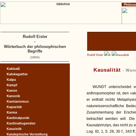
Philos
Home
Impressum
Copyright
A
B
C
D
Rudolf Eisler
-
Wörterbuch der philosophischen
Begriffe
Rudolf Eisler
K
Kausalität
(1904)
Kabbalâ
Kausalität
- Wund
Kalokagathie
Kalpa
Kampf
WUNDT unterscheidet vo
Kanon
anthropomorpher ist, den »ak
Kanonik
er enthält nichts Metaphysis
Kantianismus
naturwissenschaftliche Bede
Kapazität
Zusammenhang der Erschei
Karma
Kardinalpunkt
betrachtet werden will. D
Kardinaltugenden
Kausalprinzips, das nicht zu en
Kasuistik
Log. II2, 1, S. 28, 30 f., 343 ff
Kataleptische Vorstellung