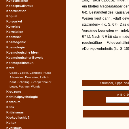
209). Nach CZOLBE findet 
Konzentration
Konzeptualismus
ein bloßes
Nacheinander
der
Koordination
64). Bestandteil des Kausalve
Kopula
Wesen liegt darin, »daß gew
Korpuskel
stattfinden« (l.c. S. 67). Da
Korrelate
Vorgänge beurteilen wir, infol
Korrelation
67 f.). Nach P. RÉE stammt de
Kosmisch
Kosmogonie
regelmäßige Folgeverhäl
Kosmologie
»Denkgewohnheit« (l.c. S. 155 f
Kosmologische Ideen
Kosmologischer Beweis
Kosmopolitismus
Kraft
Gallilei, Locke, Condillac, Hume
Aristoteles, Descartes, Leibniz
Kant, Schelling, Schopenhauer
Strümpell, Lipps, Vol
Lotze, Fechner, Wundt
Kreuzung
A
B
C
D
Kriminalpsychologie
Kriterium
Kritik
Kritizismus
Krokodilschluß
Kultur
Kynismus