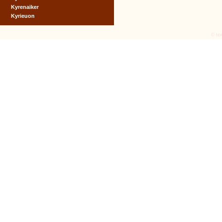
Kyrenaiker
Kyrieuon
© tex