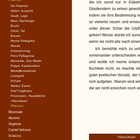
die ich sonst nur in Kübel
Vor Palermo
Glasfenstern zu sehen gewohn
Hafen, Aussicht
indem sie ihre Bestimmung vo
Stadt, Lage
Meer, Nachträge
so vielerlei neuen und erneut
Bucht
unter dieser Schar die Urp
Oreto, Tal
geben! Woran würde ich sonst
Bauart
Monte Pellegrino
wenn sie nicht alle nach ein
Reede
Ich bemühte mich zu unt
Ostersonntag
voneinander unterschieden se
Prinz Pallagonia
Monreale, San Martin
und wollte ich meine botan
Palast, Katakomben
fruchtete nicht, es machte m
Medaillenkabinett
guter poetischer Vorsatz, der
Lösegeld
Achate
sich aufgetan. Warum sind wi
Wetter, Essen
die wir nicht erreichen noch e
Graf Cagliostro
Prozession, Hauptkirche
»Nausikaa«
Pflanzen
Monreale
Alcamo
Segesta
Castel Vetrano
Sciacca
»Nausikaa«