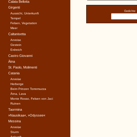
Calata Bellotta
Girgenti
Gedichte
Aussicht, Unterkunft
Tempel
Felsen, Vegetation
Meer
Caltanisetta
Anreise
Gestein
Erdreich
Castro Giovanni
Ätna
St. Paolo, Molimenti
Catania
Anreise
Herberge
Beim Prinzen Torremuzza
Ätna, Lava
Monte Rosso, Felsen von Jaci
Ruinen
Taormina
»Nausikaa«, »Odyssee«
Messina
Anreise
Sturm
Ankunft