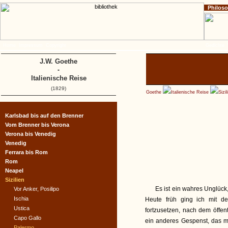
Philos
Home
Impressum
Copyright
Gedichte
J.W. Goethe
-
Italienische Reise
(1829)
Goethe
Italienische Reise
Sizil
Karlsbad bis auf den Brenner
Vom Brenner bis Verona
Verona bis Venedig
Venedig
Ferrara bis Rom
Rom
Neapel
Sizilien
Es ist ein wahres Unglück,
Vor Anker, Posilipo
Ischia
Heute früh ging ich mit de
Ustica
fortzusetzen, nach dem öffent
Capo Gallo
ein anderes Gespenst, das m
Palermo