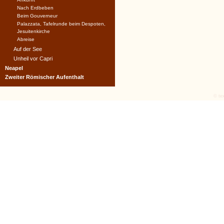
Nach Erdbeben
Beim Gouverneur
Palazzata, Tafelrunde beim Despoten,
Jesuitenkirche
Abreise
Auf der See
Unheil vor Capri
Neapel
Zweiter Römischer Aufenthalt
© tex