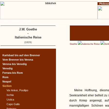
Philos
Home
Impressum
Copyright
Gedichte
J.W. Goethe
-
Italienische Reise
(1829)
Goethe
Italienische Reise
Sizil
Karlsbad bis auf den Brenner
Vom Brenner bis Verona
Verona bis Venedig
Venedig
Ferrara bis Rom
Rom
Neapel
Sizilien
Meine Hoffnung, diesm
Vor Anker, Posilipo
Ischia
Seekrankheit eher befreit zu 
Ustica
durch Kniep angeregt, au
Capo Gallo
mannigfaltigen Schönen wa
Palermo