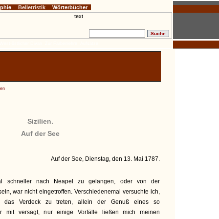
ophie
Belletristik
Wörterbücher
West-östlicher Divan
Zur Farbenlehre
Aufsätze
ien
Sizilien.
Auf der See
Auf der See, Dienstag, den 13. Mai 1787.
al schneller nach Neapel zu gelangen, oder von der
sein, war nicht eingetroffen. Verschiedenemal versuchte ich,
f das Verdeck zu treten, allein der Genuß eines so
r mit versagt, nur einige Vorfälle ließen mich meinen