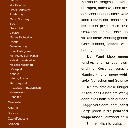
Schwindel vergessen. Der
Vor Palermo
umzogen, durch welchen die 
Hafen, Aussicht
das Meer überleuchtete, wel
Stadt, Lage
Meer, Nachträge
kann. Eine Schar Delphine be
Bucht
ihm immer gleich. Mich deuc
Oreto, Tal
schwarzer Punkt ersche
Bauart
Monte Pellegrino
willkommene Zehrung gehalte
Reede
Geleitsmänner, sondern wie 
Ostersonntag
herangebracht.
Prinz Pallagonia
Monreale, San Martin
Der Wind blieb ungüns
Palast, Katakomben
fortstreichend, nur überlist
Medaillenkabinett
erfahrne Reisende versic
Lösegeld
Achate
Handwerk, jener möge wohl a
Wetter, Essen
vieler Menschen und Güter sei
Graf Cagliostro
Ich ersuchte diese übrig
Prozession, Hauptkirche
»Nausikaa«
Anzahl der Passagiere war g
Pflanzen
denn alles hatte sich auf da
Monreale
Flagge vor Seeräubern, sonst 
Alcamo
Sorge jeden in die peinlichs
Segesta
wappenlosen Leinwand ihr He
Castel Vetrano
Und wirklich ist zwische
Sciacca