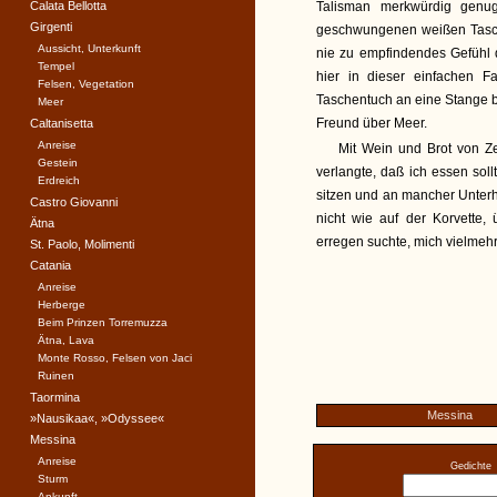
Calata Bellotta
Talisman merkwürdig genu
Girgenti
geschwungenen weißen Tasch
Aussicht, Unterkunft
nie zu empfindendes Gefühl 
Tempel
hier in dieser einfachen F
Felsen, Vegetation
Taschentuch an eine Stange 
Meer
Freund über Meer.
Caltanisetta
Anreise
Mit Wein und Brot von Ze
Gestein
verlangte, daß ich essen sol
Erdreich
sitzen und an mancher Unterh
Castro Giovanni
nicht wie auf der Korvette, 
Ätna
erregen suchte, mich vielmehr
St. Paolo, Molimenti
Catania
Anreise
Herberge
Beim Prinzen Torremuzza
Ätna, Lava
Monte Rosso, Felsen von Jaci
Ruinen
Taormina
Messina
»Nausikaa«, »Odyssee«
Messina
Anreise
Gedichte
Sturm
Ankunft