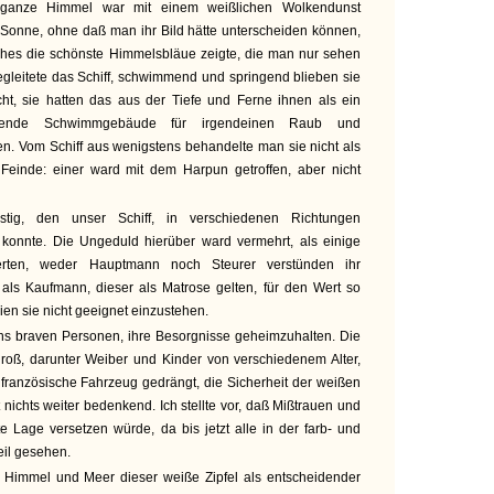
 ganze Himmel war mit einem weißlichen Wolkendunst
Sonne, ohne daß man ihr Bild hätte unterscheiden können,
ches die schönste Himmelsbläue zeigte, die man nur sehen
gleitete das Schiff, schwimmend und springend blieben sie
ht, sie hatten das aus der Tiefe und Ferne ihnen als ein
inende Schwimmgebäude für irgendeinen Raub und
n. Vom Schiff aus wenigstens behandelte man sie nicht als
Feinde: einer ward mit dem Harpun getroffen, aber nicht
tig, den unser Schiff, in verschiedenen Richtungen
en konnte. Die Ungeduld hierüber ward vermehrt, als einige
herten, weder Hauptmann noch Steurer verstünden ihr
ls Kaufmann, dieser als Matrose gelten, für den Wert so
en sie nicht geeignet einzustehen.
ens braven Personen, ihre Besorgnisse geheimzuhalten. Die
roß, darunter Weiber und Kinder von verschiedenem Alter,
s französische Fahrzeug gedrängt, die Sicherheit der weißen
nichts weiter bedenkend. Ich stellte vor, daß Mißtrauen und
te Lage versetzen würde, da bis jetzt alle in der farb- und
il gesehen.
n Himmel und Meer dieser weiße Zipfel als entscheidender