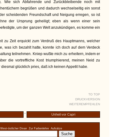
g. Wie sich Abfahrende und Zurückbleibende noch mit
entüchern begrüßen und dadurch wechselseitig ein sonst
der scheidenden Freundschaft und Neigung erregen, so ist
ahne der Ursprung geheiligt; eben als wenn einer sein
befestigte, um der ganzen Welt anzukündigen, es komme ein
it zu Zeit erquickt zum Verdruß des Hauptmanns, welcher
lte, was ich bezahlt hatte, konnte ich doch auf dem Verdeck
altung teilnehmen. Kniep wußte mich zu erheitern, indem er
über die vortreffliche Kost triumphierend, meinen Neid zu
 diesmal glücklich pries, daß ich keinen Appetit habe.
TO TOP
DRUCKVERSION
WEITEREMPFEHLEN
-
Unheil vor Capri
West-östlicher Divan
Zur Farbenlehre
Aufsätze