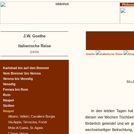
Philos
Home
Impressum
Copyright
Gedichte
J.W. Goethe
-
Italienische Reise
(1829)
Goethe
Italienische Reise
Nea
Karlsbad bis auf den Brenner
Vom Brenner bis Verona
Verona bis Venedig
Mol
Venedig
Ferrara bis Rom
Rom
Neapel
Sizilien
In den letzten Tagen hat
Neapel
Albano, Velletri, Cavaliere Borgia
diesen vier Wochen Tischbein
Via Appia, Terracina, Fondi
förderlich geleistet und wir
Mola di Gaeta, St. Agata
wechselseitiger Betrachtung
Capua, Vesuv