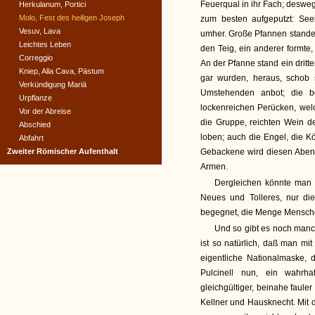
Feuerqual in ihr Fach; deswe
Herkulanum, Portici
Molo, Fest des heiligen Joseph
zum besten aufgeputzt: See
Vesuv, Lava
umher. Große Pfannen standen
Leichtes Leben
den Teig, ein anderer formte,
Correggio
An der Pfanne stand ein dritte
Kniep, Alla Cava, Pästum
gar wurden, heraus, schob 
Verkündigung Mariä
Umstehenden anbot; die b
Urpflanze
lockenreichen Perücken, wel
Vor der Abreise
die Gruppe, reichten Wein de
Abschied
loben; auch die Engel, die Kö
Abfahrt
Zweiter Römischer Aufenthalt
Gebackene wird diesen Abend
Armen.
Dergleichen könnte man 
Neues und Tolleres, nur die
begegnet, die Menge Menschen
Und so gibt es noch manc
ist so natürlich, daß man mit
eigentliche Nationalmaske, 
Pulcinell nun, ein wahrha
gleichgültiger, beinahe faule
Kellner und Hausknecht. Mit 