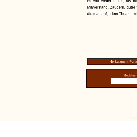
es war weiter nichts, als d
Mißverstand, Zaudern, guter 
die man auf jedem Theater mi
Herkulanum, Portic
Gedichte
© tex