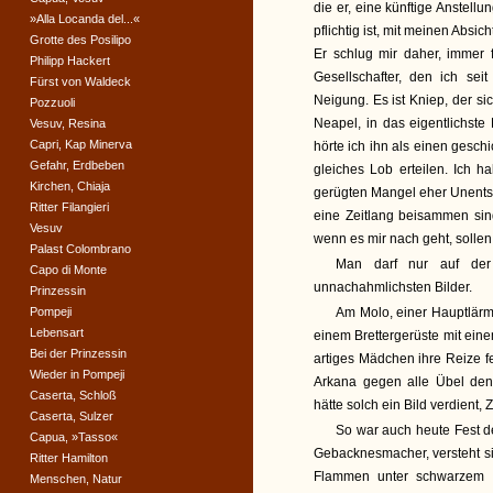
die er, eine künftige Anstell
»Alla Locanda del...«
pflichtig ist, mit meinen Abs
Grotte des Posilipo
Er schlug mir daher, immer 
Philipp Hackert
Gesellschafter, den ich se
Fürst von Waldeck
Neigung. Es ist Kniep, der s
Pozzuoli
Neapel, in das eigentlichst
Vesuv, Resina
Capri, Kap Minerva
hörte ich ihn als einen geschi
Gefahr, Erdbeben
gleiches Lob erteilen. Ich 
Kirchen, Chiaja
gerügten Mangel eher Unentsc
Ritter Filangieri
eine Zeitlang beisammen sind
Vesuv
wenn es mir nach geht, sollen
Palast Colombrano
Man darf nur auf der
Capo di Monte
unnachahmlichsten Bilder.
Prinzessin
Pompeji
Am Molo, einer Hauptlärme
Lebensart
einem Brettergerüste mit einem
Bei der Prinzessin
artiges Mädchen ihre Reize f
Wieder in Pompeji
Arkana gegen alle Übel den
Caserta, Schloß
hätte solch ein Bild verdient
Caserta, Sulzer
So war auch heute Fest des
Capua, »Tasso«
Gebacknesmacher, versteht si
Ritter Hamilton
Flammen unter schwarzem u
Menschen, Natur