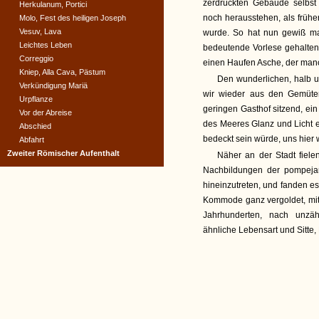
zerdrückten Gebäude selbst
Herkulanum, Portici
noch herausstehen, als früh
Molo, Fest des heiligen Joseph
Vesuv, Lava
wurde. So hat nun gewiß ma
Leichtes Leben
bedeutende Vorlese gehalten
Correggio
einen Haufen Asche, der manc
Kniep, Alla Cava, Pästum
Den wunderlichen, halb 
Verkündigung Mariä
wir wieder aus den Gemüter
Urpflanze
geringen Gasthof sitzend, ei
Vor der Abreise
des Meeres Glanz und Licht e
Abschied
bedeckt sein würde, uns hie
Abfahrt
Zweiter Römischer Aufenthalt
Näher an der Stadt fiele
Nachbildungen der pompejan
hineinzutreten, und fanden es 
Kommode ganz vergoldet, mit 
Jahrhunderten, nach unzä
ähnliche Lebensart und Sitte,