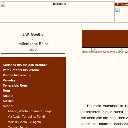
Philos
Home
Impressum
Copyright
Gedichte
J.W. Goethe
-
Italienische Reise
(1829)
Goethe
Italienische Reise
Nea
Karlsbad bis auf den Brenner
Vom Brenner bis Verona
Verona bis Venedig
Venedig
Ferrara bis Rom
Rom
Neapel
Sizilien
Da mein Aufenthalt in N
Neapel
Albano, Velletri, Cavaliere Borgia
entfernteren Punkte zuerst, d
Via Appia, Terracina, Fondi
wir denn alle die herrlichen
Mola di Gaeta, St. Agata
durch so manche landscha
Capua, Vesuv