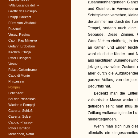
zusammenhängenden Glanze 
»Alla Locanda del...«
und Kleinheit in Verwunderu
Grotte des Posilipo
Schrittplatten versehen, kle
Philipp Hackert
die Zimmer nur durch die Türe
Fürst von Waldeck
Tempel, sodann auch eine 
Pozzuoli
Gebäude. Diese Zimmer, G
Vesuv, Resina
Capri, Kap Minerva
Wandflächen einförmig, in der
Gefahr, Erdbeben
an Kanten und Enden leicht
Kirchen, Chiaja
wohl niedliche Kinder- und 
Ritter Filangieri
aus mächtigen Blumengewinde
Vesuv
jetzige ganz wüste Zustand 
Palast Colombrano
aber durch die Aufgrabenden
Capo di Monte
ganzen Volkes, von der jetzo
Prinzessin
Bedürfnis hat.
Pompeji
Lebensart
Bedenkt man die Entfe
Bei der Prinzessin
vulkanische Masse weder d
Wieder in Pompeji
getrieben sein; man muß si
Caserta, Schloß
Zeitlang wolkenartig in der L
Caserta, Sulzer
niedergegangen.
Capua, »Tasso«
Wenn man sich nun diese
Ritter Hamilton
allenfalls ein eingeschnei
Menschen, Natur