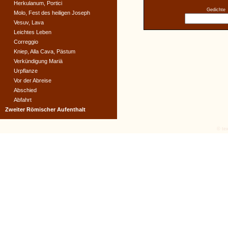
Herkulanum, Portici
Gedichte
Molo, Fest des heiligen Joseph
Vesuv, Lava
Leichtes Leben
Correggio
Kniep, Alla Cava, Pästum
Verkündigung Mariä
Urpflanze
Vor der Abreise
Abschied
Abfahrt
Zweiter Römischer Aufenthalt
© tex