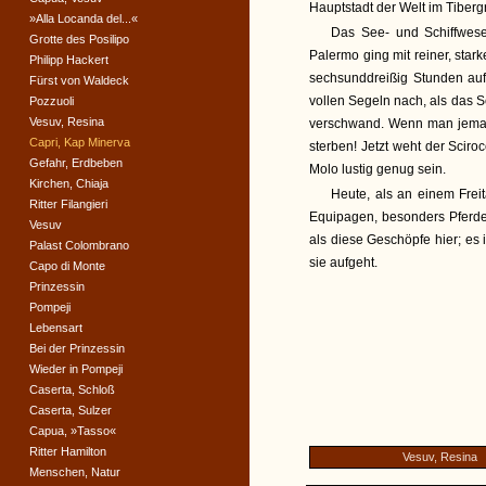
Hauptstadt der Welt im Tibergr
»Alla Locanda del...«
Das See- und Schiffwes
Grotte des Posilipo
Palermo ging mit reiner, star
Philipp Hackert
sechsunddreißig Stunden auf
Fürst von Waldeck
vollen Segeln nach, als das 
Pozzuoli
Vesuv, Resina
verschwand. Wenn man jeman
Capri, Kap Minerva
sterben! Jetzt weht der Scir
Gefahr, Erdbeben
Molo lustig genug sein.
Kirchen, Chiaja
Heute, als an einem Frei
Ritter Filangieri
Equipagen, besonders Pferde
Vesuv
als diese Geschöpfe hier; es
Palast Colombrano
sie aufgeht.
Capo di Monte
Prinzessin
Pompeji
Lebensart
Bei der Prinzessin
Wieder in Pompeji
Caserta, Schloß
Caserta, Sulzer
Capua, »Tasso«
Ritter Hamilton
Vesuv, Resina
Menschen, Natur