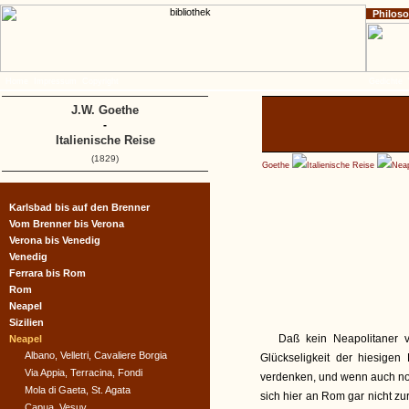
Philos
Home
Impressum
Copyright
Gedichte
J.W. Goethe
-
Italienische Reise
(1829)
Goethe
Italienische Reise
Nea
Karlsbad bis auf den Brenner
Vom Brenner bis Verona
Verona bis Venedig
Venedig
Ferrara bis Rom
Rom
Neapel
Sizilien
Daß kein Neapolitaner v
Neapel
Albano, Velletri, Cavaliere Borgia
Glückseligkeit der hiesigen
Via Appia, Terracina, Fondi
verdenken, und wenn auch no
Mola di Gaeta, St. Agata
sich hier an Rom gar nicht z
Capua, Vesuv