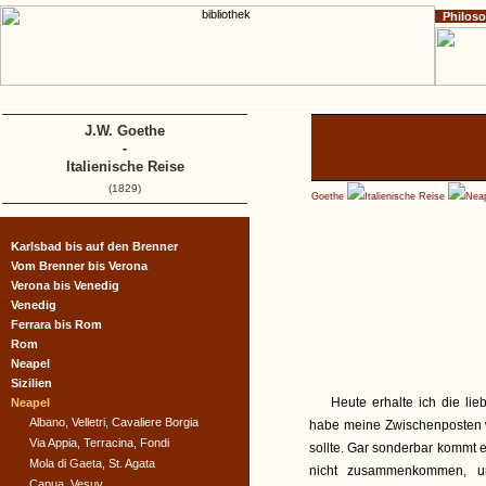
Philos
Home
Impressum
Copyright
Gedichte
J.W. Goethe
-
Italienische Reise
(1829)
Goethe
Italienische Reise
Nea
Karlsbad bis auf den Brenner
Vom Brenner bis Verona
Verona bis Venedig
Venedig
Ferrara bis Rom
Rom
Neapel
Sizilien
Heute erhalte ich die lie
Neapel
Albano, Velletri, Cavaliere Borgia
habe meine Zwischenposten w
Via Appia, Terracina, Fondi
sollte. Gar sonderbar kommt e
Mola di Gaeta, St. Agata
nicht zusammenkommen, und
Capua, Vesuv