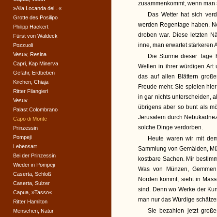
zusammenkommt, wenn man s
»Alla Locanda del...«
Das Wetter hat sich verdu
Grotte des Posilipo
werden Regentage haben. Noch
Philipp Hackert
droben war. Diese letzten N
Fürst von Waldeck
inne, man erwartet stärkeren 
Pozzuoli
Vesuv, Resina
Die Stürme dieser Tage h
Capri, Kap Minerva
Wellen in ihrer würdigen Art 
Gefahr, Erdbeben
das auf allen Blättern groß
Kirchen, Chiaja
Freude mehr. Sie spielen hier
Ritter Filangieri
in gar nichts unterscheiden, 
Vesuv
übrigens aber so bunt als mö
Palast Colombrano
Jerusalem durch Nebukadnezar«
Capo di Monte
solche Dinge verdorben.
Prinzessin
Pompeji
Heute waren wir mit de
Lebensart
Sammlung von Gemälden, Münze
Bei der Prinzessin
kostbare Sachen. Mir bestimm
Wieder in Pompeji
Was von Münzen, Gemmen, 
Caserta, Schloß
Norden kommt, sieht in Mass
Caserta, Sulzer
sind. Denn wo Werke der Kunst
Capua, »Tasso«
man nur das Würdige schätze
Ritter Hamilton
Sie bezahlen jetzt große
Menschen, Natur