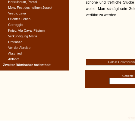
Herkulanum, Portici
schöne und treffliche Stücke
Molo, Fest des heiligen Joseph
wollte. Man schlägt sein Gel
Vesuv, Lava
verführt zu werden.
Leichtes Leben
Correggio
Kniep, Alla Cava, Pästum
Verkündigung Mariä
Urpflanze
Vor der Abreise
Abschied
Abfahrt
Palast Colombran
Zweiter Römischer Aufenthalt
Gedichte
© tex