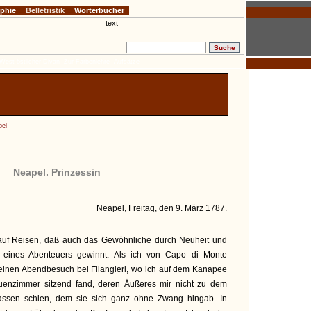
ophie
Belletristik
Wörterbücher
West-östlicher Divan
Zur Farbenlehre
Aufsätze
pel
Neapel. Prinzessin
Neapel, Freitag, den 9. März 1787.
uf Reisen, daß auch das Gewöhnliche durch Neuheit und
eines Abenteuers gewinnt. Als ich von Capo di Monte
einen Abendbesuch bei Filangieri, wo ich auf dem Kanapee
uenzimmer sitzend fand, deren Äußeres mir nicht zu dem
passen schien, dem sie sich ganz ohne Zwang hingab. In