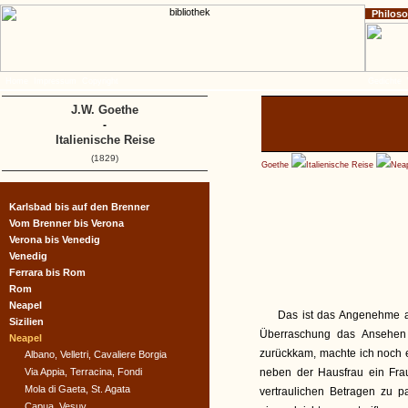
Philos
Home
Impressum
Copyright
Gedichte
J.W. Goethe
-
Italienische Reise
(1829)
Goethe
Italienische Reise
Nea
Karlsbad bis auf den Brenner
Vom Brenner bis Verona
Verona bis Venedig
Venedig
Ferrara bis Rom
Rom
Neapel
Das ist das Angenehme a
Sizilien
Überraschung das Ansehen 
Neapel
zurückkam, machte ich noch 
Albano, Velletri, Cavaliere Borgia
Via Appia, Terracina, Fondi
neben der Hausfrau ein Fra
Mola di Gaeta, St. Agata
vertraulichen Betragen zu 
Capua, Vesuv