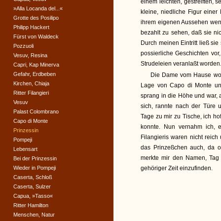
einem leichten, gestreiften,
»Alla Locanda del...«
kleine, niedliche Figur einer
Grotte des Posilipo
ihrem eigenen Aussehen wenig
Philipp Hackert
bezahlt zu sehen, daß sie nich
Fürst von Waldeck
Durch meinen Eintritt ließ si
Pozzuoli
possierliche Geschichten vor
Vesuv, Resina
Strudeleien veranlaßt worden
Capri, Kap Minerva
Gefahr, Erdbeben
Die Dame vom Hause wollt
Kirchen, Chiaja
Lage von Capo di Monte un
Ritter Filangieri
sprang in die Höhe und war, a
Vesuv
sich, rannte nach der Türe 
Palast Colombrano
Tage zu mir zu Tische, ich ho
Capo di Monte
konnte. Nun vernahm ich, e
Prinzessin
Filangieris waren nicht reich
Pompeji
das Prinzeßchen auch, da oh
Lebensart
merkte mir den Namen, Tag 
Bei der Prinzessin
Wieder in Pompeji
gehöriger Zeit einzufinden.
Caserta, Schloß
Caserta, Sulzer
Capua, »Tasso«
Ritter Hamilton
Menschen, Natur