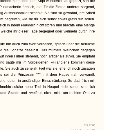
 seidenen Fähnchen, den Kopf wunderlich aufgeputzt, sah die
 Putzmacherin ähnlich, die, für die Zierde anderer sorgend,
 Aufmerksamkeit schenkt. Sie sind so gewohnt, ihre Arbeit
t begreifen, wie sie für sich selbst etwas gratis tun sollen.
e sich in ihrem Plaudern nicht stören und brachte eine Menge
, welche ihr dieser Tage begegnet oder vielmehr durch ihre
.
e mir auch zum Wort verhelfen, sprach über die herrliche
d die Schätze daselbst. Das muntere Weibchen dagegen
uf ihren Füßen stehend, noch artiger als zuvor. Sie empfahl
und sagte mir im Vorbeigehen: »Filangieris kommen diese
ffe, Sie auch zu sehen!« Fort war sie, ehe ich noch zusagen
s sei die Prinzessin ***, mit dem Hause nah verwandt.
 und lebten in anständiger Einschränkung. So dacht' ich mir
nehin solche hohe Titel in Neapel nicht selten sind. Ich
und Stunde und zweifelte nicht, mich am rechten Orte zu
TO TOP
DRUCKVERSION