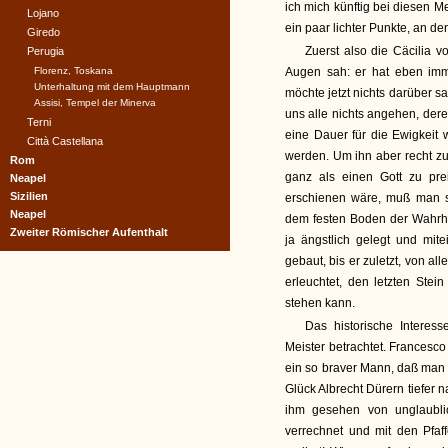
ich mich künftig bei diesen 
Lojano
ein paar lichter Punkte, an d
Giredo
Zuerst also die Cäcilia v
Perugia
Florenz, Toskana
Augen sah: er hat eben im
Unterhaltung mit dem Hauptmann
möchte jetzt nichts darüber s
Assisi, Tempel der Minerva
uns alle nichts angehen, der
Terni
eine Dauer für die Ewigkeit 
Città Castellana
werden. Um ihn aber recht zu
Rom
ganz als einen Gott zu pr
Neapel
Sizilien
erschienen wäre, muß man s
Neapel
dem festen Boden der Wahrhe
Zweiter Römischer Aufenthalt
ja ängstlich gelegt und mit
gebaut, bis er zuletzt, von a
erleuchtet, den letzten Ste
stehen kann.
Das historische Interes
Meister betrachtet. Francesco
ein so braver Mann, daß man 
Glück Albrecht Dürern tiefer 
ihm gesehen von unglaubli
verrechnet und mit den Pfa