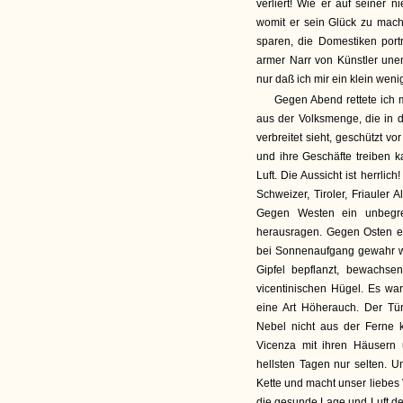
verliert! Wie er auf seiner 
womit er sein Glück zu mach
sparen, die Domestiken porträ
armer Narr von Künstler unen
nur daß ich mir ein klein weni
Gegen Abend rettete ich m
aus der Volksmenge, die in 
verbreitet sieht, geschützt v
und ihre Geschäfte treiben k
Luft. Die Aussicht ist herrl
Schweizer, Tiroler, Friauler
Gegen Westen ein unbegr
herausragen. Gegen Osten ei
bei Sonnenaufgang gewahr wi
Gipfel bepflanzt, bewachsen
vicentinischen Hügel. Es wa
eine Art Höherauch. Der Tü
Nebel nicht aus der Ferne
Vicenza mit ihren Häusern 
hellsten Tagen nur selten. U
Kette und macht unser liebe
die gesunde Lage und Luft d