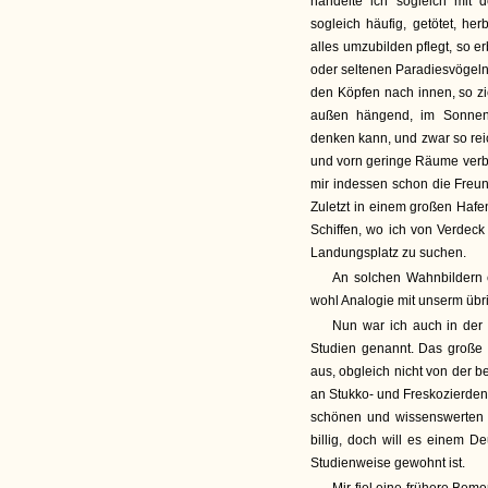
handelte ich sogleich mit
sogleich häufig, getötet, h
alles umzubilden pflegt, so e
oder seltenen Paradiesvögeln.
den Köpfen nach innen, so zi
außen hängend, im Sonneng
denken kann, und zwar so re
und vorn geringe Räume verbli
mir indessen schon die Freun
Zuletzt in einem großen Haf
Schiffen, wo ich von Verdec
Landungsplatz zu suchen.
An solchen Wahnbildern e
wohl Analogie mit unserm üb
Nun war ich auch in der b
Studien genannt. Das große 
aus, obgleich nicht von der b
an Stukko- und Freskozierden;
schönen und wissenswerten 
billig, doch will es einem D
Studienweise gewohnt ist.