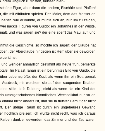
n ihrem Unglück zu trösten, müssen hier -
 schöne Figur; aber dann die andern, Bischöfe und Pfaffen!
, die mit Attributen spielen. Der Maler, dem das Messer an
 helfen, wie er konnte, er mühte sich ab, nur um zu zeigen,
 Zwei nackte Figuren von Guido: ein Johannes in der Wüste,
emalt, und was sagen sie? der eine sperrt das Maul auf, und
Unmut die Geschichte, so möchte ich sagen: der Glaube hat
oben, der Aberglaube hingegen ist Herr über sie geworden
 gerichtet.
 und weniger anmaßlich gestimmt als heute früh, bemerkte
tafel: Im Palast Tanari ist ein berühmtes Bild von Guido, die
 über Lebensgröße, der Kopf, als wenn ihn ein Gott gemalt
 der Ausdruck, mit welchem sie auf den saugenden Knaben
 eine stille, tiefe Duldung, nicht als wenn sie ein Kind der
ein untergeschobenes himmlisches Wechselkind nur so an
 einmal nicht anders ist, und sie in tiefster Demut gar nicht
mmt. Der übrige Raum ist durch ein ungeheures Gewand
er höchlich preisen; ich wußte nicht recht, was ich daraus
e Farben dunkler geworden; das Zimmer und der Tag waren