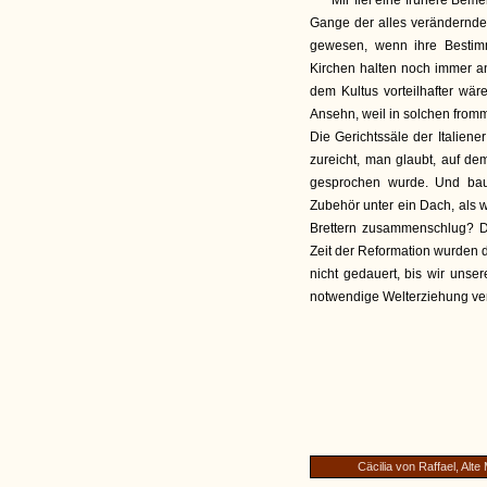
Mir fiel eine frühere Bem
Gange der alles verändernde
gewesen, wenn ihre Bestimm
Kirchen halten noch immer an
dem Kultus vorteilhafter wär
Ansehn, weil in solchen fro
Die Gerichtssäle der Italien
zureicht, man glaubt, auf de
gesprochen wurde. Und bau
Zubehör unter ein Dach, als 
Brettern zusammenschlug? 
Zeit der Reformation wurden d
nicht gedauert, bis wir uns
notwendige Welterziehung ver
Cäcilia von Raffael, Alte