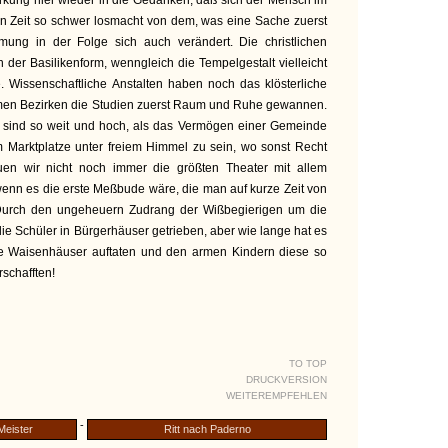
erkung hier wieder in die Gedanken, daß sich der Mensch im
n Zeit so schwer losmacht von dem, was eine Sache zuerst
ung in der Folge sich auch verändert. Die christlichen
 der Basilikenform, wenngleich die Tempelgestalt vielleicht
e. Wissenschaftliche Anstalten haben noch das klösterliche
mmen Bezirken die Studien zuerst Raum und Ruhe gewannen.
er sind so weit und hoch, als das Vermögen einer Gemeinde
m Marktplatze unter freiem Himmel zu sein, wo sonst Recht
en wir nicht noch immer die größten Theater mit allem
wenn es die erste Meßbude wäre, die man auf kurze Zeit von
Durch den ungeheuern Zudrang der Wißbegierigen um die
ie Schüler in Bürgerhäuser getrieben, aber wie lange hat es
ere Waisenhäuser auftaten und den armen Kindern diese so
schafften!
TO TOP
DRUCKVERSION
WEITEREMPFEHLEN
-
 Meister
Ritt nach Paderno