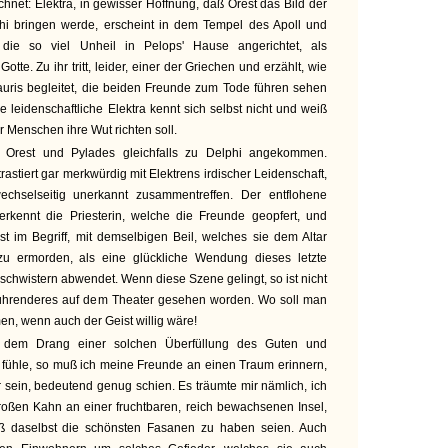
ichnet: Elektra, in gewisser Hoffnung, daß Orest das Bild der
hi bringen werde, erscheint in dem Tempel des Apoll und
die so viel Unheil in Pelops' Hause angerichtet, als
tte. Zu ihr tritt, leider, einer der Griechen und erzählt, wie
auris begleitet, die beiden Freunde zum Tode führen sehen
ie leidenschaftliche Elektra kennt sich selbst nicht und weiß
r Menschen ihre Wut richten soll.
, Orest und Pylades gleichfalls zu Delphi angekommen.
rastiert gar merkwürdig mit Elektrens irdischer Leidenschaft,
echselseitig unerkannt zusammentreffen. Der entflohene
 erkennt die Priesterin, welche die Freunde geopfert, und
ist im Begriff, mit demselbigen Beil, welches sie dem Altar
 zu ermorden, als eine glückliche Wendung dieses letzte
schwistern abwendet. Wenn diese Szene gelingt, so ist nicht
Rührenderes auf dem Theater gesehen worden. Wo soll man
n, wenn auch der Geist willig wäre!
 dem Drang einer solchen Überfüllung des Guten und
fühle, so muß ich meine Freunde an einen Traum erinnern,
r sein, bedeutend genug schien. Es träumte mir nämlich, ich
roßen Kahn an einer fruchtbaren, reich bewachsenen Insel,
ß daselbst die schönsten Fasanen zu haben seien. Auch