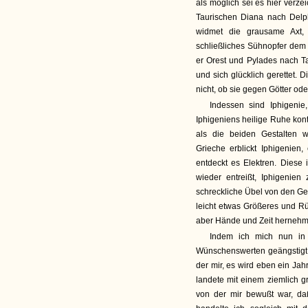
als möglich sei es hier verze
Taurischen Diana nach Delp
widmet die grausame Axt, 
schließliches Sühnopfer dem Go
er Orest und Pylades nach T
und sich glücklich gerettet. D
nicht, ob sie gegen Götter ode
Indessen sind Iphigenie
Iphigeniens heilige Ruhe kont
als die beiden Gestalten w
Grieche erblickt Iphigenien,
entdeckt es Elektren. Diese 
wieder entreißt, Iphigenien
schreckliche Übel von den Ge
leicht etwas Größeres und 
aber Hände und Zeit hernehme
Indem ich mich nun in
Wünschenswerten geängstigt 
der mir, es wird eben ein Jah
landete mit einem ziemlich g
von der mir bewußt war, da