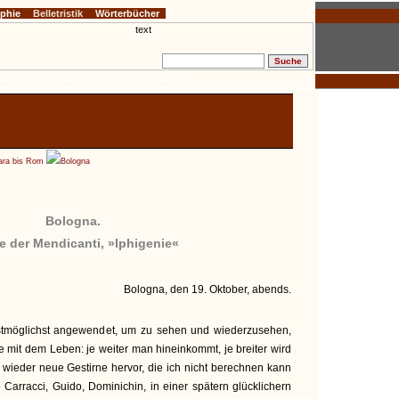
ophie
Belletristik
Wörterbücher
West-östlicher Divan
Zur Farbenlehre
Aufsätze
ara bis Rom
Bologna
Bologna.
e der Mendicanti, »Iphigenie«
Bologna, den 19. Oktober, abends.
tmöglichst angewendet, um zu sehen und wiederzusehen,
e mit dem Leben: je weiter man hineinkommt, je breiter wird
 wieder neue Gestirne hervor, die ich nicht berechnen kann
 Carracci, Guido, Dominichin, in einer spätern glücklichern