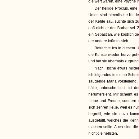
die wert wären, eine Psyche i
Der heilige Proclus, eine
Unten sind himmlische Kinder
der Kehle saß, suchte sich zu
daß nicht er der Barbar sei.
ein Sebastian, wie köstlich g
der andere krümmt sich.
Betrachte ich in diesem 
die Künste wieder hervorgeh
und hat sie abermals zugrunde
Nach Tische etwas milder
ich folgendes in meine Schreib
säugende Maria vorstellend,
hätte; unbeschreiblich ist
heruntersieht. Mir scheint es
Liebe und Freude, sondern 
sich zehren ließe, weil es nun
begreift, wie sie dazu ko
ausgefüllt, welches die Kenn
machen sollte. Auch sind di
nicht die hellsten.