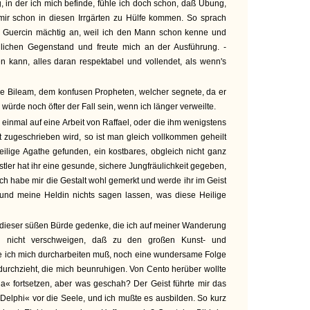
, in der ich mich befinde, fühle ich doch schon, daß Übung,
ir schon in diesen Irrgärten zu Hülfe kommen. So sprach
 Guercin mächtig an, weil ich den Mann schon kenne und
idlichen Gegenstand und freute mich an der Ausführung. -
 kann, alles daran respektabel und vollendet, als wenn's
ie Bileam, dem konfusen Propheten, welcher segnete, da er
würde noch öfter der Fall sein, wenn ich länger verweilte.
 einmal auf eine Arbeit von Raffael, oder die ihm wenigstens
it zugeschrieben wird, so ist man gleich vollkommen geheilt
eilige Agathe gefunden, ein kostbares, obgleich nicht ganz
stler hat ihr eine gesunde, sichere Jungfräulichkeit gegeben,
ch habe mir die Gestalt wohl gemerkt und werde ihr im Geist
und meine Heldin nichts sagen lassen, was diese Heilige
 dieser süßen Bürde gedenke, die ich auf meiner Wanderung
ch nicht verschweigen, daß zu den großen Kunst- und
e ich mich durcharbeiten muß, noch eine wundersame Folge
durchzieht, die mich beunruhigen. Von Cento herüber wollte
ia« fortsetzen, aber was geschah? Der Geist führte mir das
Delphi« vor die Seele, und ich mußte es ausbilden. So kurz