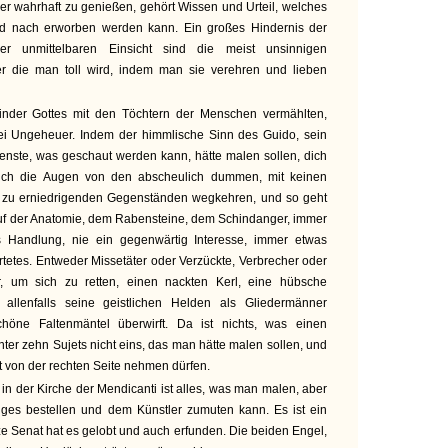
ber wahrhaft zu genießen, gehört Wissen und Urteil, welches
d nach erworben werden kann. Ein großes Hindernis der
er unmittelbaren Einsicht sind die meist unsinnigen
er die man toll wird, indem man sie verehren und lieben
Kinder Gottes mit den Töchtern der Menschen vermählten,
ei Ungeheuer. Indem der himmlische Sinn des Guido, sein
enste, was geschaut werden kann, hätte malen sollen, dich
eich die Augen von den abscheulich dummen, mit keinen
g zu erniedrigenden Gegenständen wegkehren, und so geht
auf der Anatomie, dem Rabensteine, dem Schindanger, immer
 Handlung, nie ein gegenwärtig Interesse, immer etwas
tetes. Entweder Missetäter oder Verzückte, Verbrecher oder
, um sich zu retten, einen nackten Kerl, eine hübsche
, allenfalls seine geistlichen Helden als Gliedermänner
schöne Faltenmäntel überwirft. Da ist nichts, was einen
ter zehn Sujets nicht eins, das man hätte malen sollen, und
ht von der rechten Seite nehmen dürfen.
in der Kirche der Mendicanti ist alles, was man malen, aber
ges bestellen und dem Künstler zumuten kann. Es ist ein
nze Senat hat es gelobt und auch erfunden. Die beiden Engel,