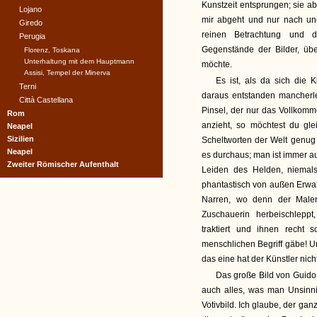
Kunstzeit entsprungen; sie a
Lojano
mir abgeht und nur nach un
Giredo
reinen Betrachtung und d
Perugia
Gegenstände der Bilder, üb
Florenz, Toskana
Unterhaltung mit dem Hauptmann
möchte.
Assisi, Tempel der Minerva
Es ist, als da sich die 
Terni
daraus entstanden mancherl
Città Castellana
Pinsel, der nur das Vollkomm
Rom
anzieht, so möchtest du gl
Neapel
Sizilien
Scheltworten der Welt genu
Neapel
es durchaus; man ist immer 
Zweiter Römischer Aufenthalt
Leiden des Helden, niemals
phantastisch von außen Erwar
Narren, wo denn der Maler
Zuschauerin herbeischleppt
traktiert und ihnen recht 
menschlichen Begriff gäbe! Un
das eine hat der Künstler nic
Das große Bild von Guido 
auch alles, was man Unsinni
Votivbild. Ich glaube, der ga