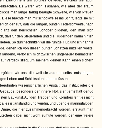
 den Einwohnern um solches Gefieder, welches sie auch
erbeibrachten. Es waren wohl Fasanen, wie aber der Traum
rblickte man lange, farbig beaugte Schweife, wie von Pfauen
 Diese brachte man mir schockweise ins Schiff, legte sie mit
erlich gehäuft, daß die langen, bunten Federschweife, nach
lanz den herrlichsten Schober bildeten, den man sich
ich, daß für den Steuernden und die Rudernden kaum hinten
eben. So durchschnitten wir die ruhige Flut, und ich nannte
de, denen ich von diesen bunten Schätzen mitteilen wollte.
en landend, verlor ich mich zwischen ungeheuer bemasteten
k auf Verdeck stieg, um meinem kleinen Kahn einen sichern
rgötzen wir uns, die, weil sie aus uns selbst entspringen,
rigen Leben und Schicksalen haben müssen.
erühmten wissenschaftlichen Anstalt, das Institut oder die
Gebäude, besonders der innere Hof, sieht ernsthaft genug
esten Baukunst. Auf den Treppen und Korridors fehlt es nicht
 alles ist anständig und würdig, und über die mannigfaltigen
Dinge, die hier zusammengebracht worden, erstaunt man
eutschen dabei nicht wohl zumute werden, der eine freiere