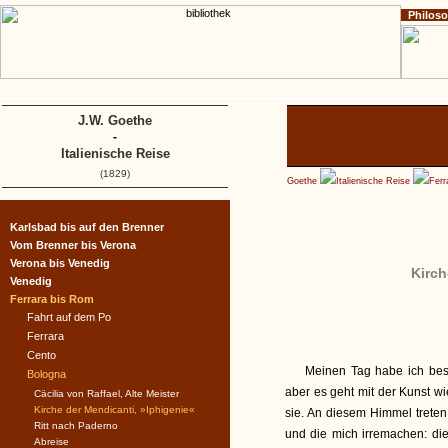
Philos
Home
Impressum
Copyright
Gedichte
J.W. Goethe
-
Italienische Reise
(1829)
Goethe
Italienische Reise
Ferr
Karlsbad bis auf den Brenner
Vom Brenner bis Verona
Verona bis Venedig
Kirch
Venedig
Ferrara bis Rom
Fahrt auf dem Po
Ferrara
Cento
Meinen Tag habe ich bes
Bologna
aber es geht mit der Kunst wi
Cäcilia von Raffael, Alte Meister
Kirche der Mendicanti, »Iphigenie«
sie. An diesem Himmel treten
Ritt nach Paderno
und die mich irremachen: die
Abreise