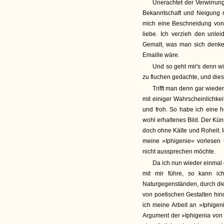
Unerachtet der Verwirrung
Bekanntschaft und Neigung m
mich eine Beschneidung von
liebe. Ich verzieh den unle
Gemalt, was man sich denken
Emaille wäre.
Und so geht mir's denn w
zu fluchen gedachte, und dies 
Trifft man denn gar wieder
mit einiger Wahrscheinlichke
und froh. So habe ich eine h
wohl erhaltenes Bild. Der Kün
doch ohne Kälte und Roheit. I
meine »Iphigenie« vorlesen 
nicht aussprechen möchte.
Da ich nun wieder einmal
mit mir führe, so kann i
Naturgegenständen, durch di
von poetischen Gestalten hin
ich meine Arbeit an »Iphigen
Argument der »Iphigenia von 