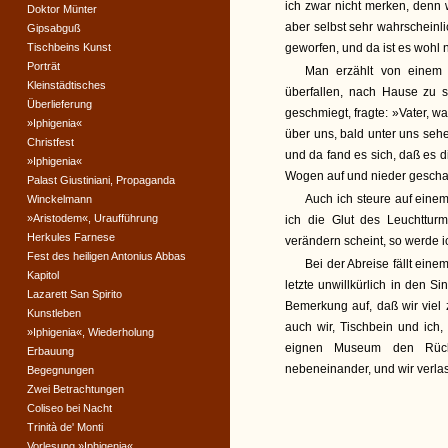
ich zwar nicht merken, denn w
Doktor Münter
aber selbst sehr wahrschein
Gipsabguß
Tischbeins Kunst
geworfen, und da ist es wohl n
Porträt
Man erzählt von einem S
Kleinstädtisches
überfallen, nach Hause zu s
Überlieferung
geschmiegt, fragte: »Vater, wa
»Iphigenia«
über uns, bald unter uns seh
Christfest
und da fand es sich, daß es
»Iphigenia«
Wogen auf und nieder geschau
Palast Giustiniani, Propaganda
Auch ich steure auf eine
Winckelmann
»Aristodem«, Uraufführung
ich die Glut des Leuchttur
Herkules Farnese
verändern scheint, so werde i
Fest des heiligen Antonius Abbas
Bei der Abreise fällt ein
Kapitol
letzte unwillkürlich in den Si
Lazarett San Spirito
Bemerkung auf, daß wir viel
Kunstleben
auch wir, Tischbein und ich,
»Iphigenia«, Wiederholung
eignen Museum den Rück
Erbauung
nebeneinander, und wir verlas
Begegnungen
Zwei Betrachtungen
Coliseo bei Nacht
Trinità de' Monti
Vorlesung »Iphigenia«