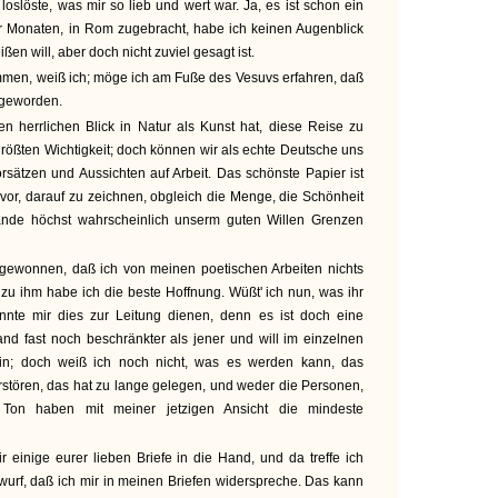
loslöste, was mir so lieb und wert war. Ja, es ist schon ein
er Monaten, in Rom zugebracht, habe ich keinen Augenblick
ßen will, aber doch nicht zuviel gesagt ist.
en, weiß ich; möge ich am Fuße des Vesuvs erfahren, daß
 geworden.
en herrlichen Blick in Natur als Kunst hat, diese Reise zu
größten Wichtigkeit; doch können wir als echte Deutsche uns
sätzen und Aussichten auf Arbeit. Das schönste Papier ist
vor, darauf zu zeichnen, obgleich die Menge, die Schönheit
nde höchst wahrscheinlich unserm guten Willen Grenzen
gewonnen, daß ich von meinen poetischen Arbeiten nichts
 zu ihm habe ich die beste Hoffnung. Wüßt' ich nun, was ihr
nnte mir dies zur Leitung dienen, denn es ist doch eine
and fast noch beschränkter als jener und will im einzelnen
in; doch weiß ich noch nicht, was es werden kann, das
stören, das hat zu lange gelegen, und weder die Personen,
Ton haben mit meiner jetzigen Ansicht die mindeste
 einige eurer lieben Briefe in die Hand, und da treffe ich
urf, daß ich mir in meinen Briefen widerspreche. Das kann