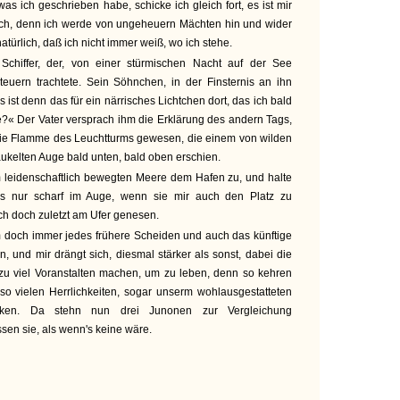
as ich geschrieben habe, schicke ich gleich fort, es ist mir
lich, denn ich werde von ungeheuern Mächten hin und wider
atürlich, daß ich nicht immer weiß, wo ich stehe.
chiffer, der, von einer stürmischen Nacht auf der See
teuern trachtete. Sein Söhnchen, in der Finsternis an ihn
s ist denn das für ein närrisches Lichtchen dort, das ich bald
e?« Der Vater versprach ihm die Erklärung des andern Tags,
 die Flamme des Leuchtturms gewesen, die einem von wilden
kelten Auge bald unten, bald oben erschien.
m leidenschaftlich bewegten Meere dem Hafen zu, und halte
ms nur scharf im Auge, wenn sie mir auch den Platz zu
ch doch zuletzt am Ufer genesen.
em doch immer jedes frühere Scheiden und auch das künftige
nn, und mir drängt sich, diesmal stärker als sonst, dabei die
 zu viel Voranstalten machen, um zu leben, denn so kehren
 so vielen Herrlichkeiten, sogar unserm wohlausgestatteten
en. Da stehn nun drei Junonen zur Vergleichung
sen sie, als wenn's keine wäre.