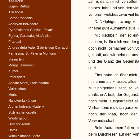
Tischbein
Jahre, da ich mich von allem 
Logen, Raffael
halbes Jahr, und von den vi
Tischbein
verloren, welches zwar viel hei
Baron Rondanini
Daß »Iphigenia« angekomm
Apoll von Belvedere
ihr eine gute Aufnahme zuteil
Pyramide des Cestius, Palatin
Mit Tischbein, der so ein
Egeria, Caracalla, Via Appia
Frascati
machen, ist für mich von der 
Andrea della Valle, Galerie von Carracci
doch nicht losmachen von Vor
Farnesina, St. Peter in Montorio
gekauft, und wir nehmen uns 
Steinarten
und der Glanz der Gegenstä
Mengs Ganymed
setzt.
Kupfer
Eins habe ich über mich 
Petersplatz
mitnehme als »Tasso« allein,
Abbate Monti, »Aristodem«
zu »Iphigenien« sagt, so kö
Verbrechen
ähnliche Arbeit, der Gegenst
Moritz
Handwerkskünste
noch mehr ausgearbeitet se
Archenholzens »Italien«
Vorhandene muß ich ganz zer
Sixtinische Kapelle
noch der Plan, noch der 
Wiedergeburt
Verwandtschaft.
Durchreisende
Beim Aufräumen fallen mir
Unfall
beim Durchlesen auf den Vorw
Winckelmanns Briefe