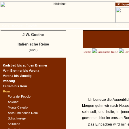
Philos
Home
Impressum
Copyright
Gedichte
J.W. Goethe
-
Italienische Reise
(1829)
Goethe
Italienische Reise
Ro
Karlsbad bis auf den Brenner
Vom Brenner bis Verona
Verona bis Venedig
Venedig
Ferrara bis Rom
Rom
Porta del Popolo
Ich benutze die Augenbli
Ankunft
Morgen gehn wir nach Neapel
Monte Cavallo
sein soll, und hoffe, in je
Altes und neues Rom
gewinnen, hier im ernsten Ro
Stillschweigen
Scirocco
Das Einpacken wird mir le