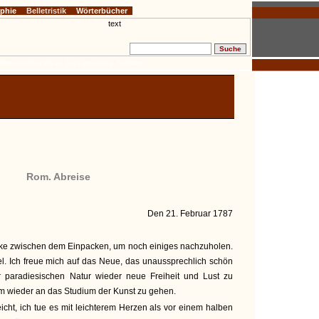
ophie
Belletristik
Wörterbücher
West-östlicher Divan
Zur Farbenlehre
Aufsätze
m
Rom. Abreise
Den 21. Februar 1787
cke zwischen dem Einpacken, um noch einiges nachzuholen.
. Ich freue mich auf das Neue, das unaussprechlich schön
ner paradiesischen Natur wieder neue Freiheit und Lust zu
m wieder an das Studium der Kunst zu gehen.
icht, ich tue es mit leichterem Herzen als vor einem halben