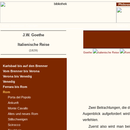
Philos
Home
Impressum
Copyright
Gedichte
J.W. Goethe
-
Italienische Reise
(1829)
Goethe
Italienische Reise
Ro
Karlsbad bis auf den Brenner
Vom Brenner bis Verona
Verona bis Venedig
Venedig
Ferrara bis Rom
Rom
Porta del Popolo
Ankunft
Zwei Betrachtungen, die 
Monte Cavallo
Augenblick aufgefordert wird
Altes und neues Rom
Stillschweigen
verfehlen.
Scirocco
Zuerst also wird man b