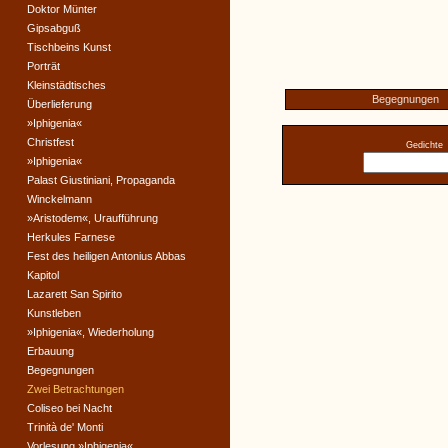
Doktor Münter
Gipsabguß
Tischbeins Kunst
Porträt
Kleinstädtisches
Begegnungen
Überlieferung
»Iphigenia«
Christfest
Gedichte
»Iphigenia«
Palast Giustiniani, Propaganda
Winckelmann
»Aristodem«, Uraufführung
Herkules Farnese
Fest des heiligen Antonius Abbas
Kapitol
Lazarett San Spirito
Kunstleben
»Iphigenia«, Wiederholung
Erbauung
Begegnungen
Zwei Betrachtungen
Coliseo bei Nacht
Trinità de' Monti
Vorlesung »Iphigenia«