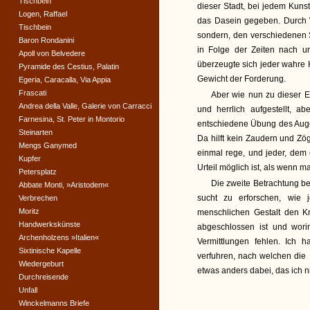
Tischbein
dieser Stadt, bei jedem Kuns
Logen, Raffael
das Dasein gegeben. Durch 
Tischbein
sondern, den verschiedenen S
Baron Rondanini
in Folge der Zeiten nach un
Apoll von Belvedere
überzeugte sich jeder wahre K
Pyramide des Cestius, Palatin
Gewicht der Forderung.
Egeria, Caracalla, Via Appia
Frascati
Aber wie nun zu dieser Ein
Andrea della Valle, Galerie von Carracci
und herrlich aufgestellt, a
Farnesina, St. Peter in Montorio
entschiedene Übung des Auges
Steinarten
Da hilft kein Zaudern und Zö
Mengs Ganymed
einmal rege, und jeder, dem 
Kupfer
Urteil möglich ist, als wenn m
Petersplatz
Die zweite Betrachtung be
Abbate Monti, »Aristodem«
sucht zu erforschen, wie 
Verbrechen
Moritz
menschlichen Gestalt den Kr
Handwerkskünste
abgeschlossen ist und wor
Archenholzens »Italien«
Vermittlungen fehlen. Ich
Sixtinische Kapelle
verfuhren, nach welchen die 
Wiedergeburt
etwas anders dabei, das ich 
Durchreisende
Unfall
Winckelmanns Briefe