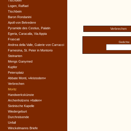
Tischbein
Logen, Raffael
Tischbein
Baron Rondanini
Apoll von Belvedere
Pyramide des Cestius, Palatin
Verbrechen
Egeria, Caracalla, Via Appia
Frascati
Gedichte
Andrea della Valle, Galerie von Carracci
Farnesina, St. Peter in Montorio
Steinarten
Mengs Ganymed
Kupfer
Petersplatz
Abbate Monti, »Aristodem«
Verbrechen
Moritz
Handwerkskünste
Archenholzens »Italien«
Sixtinische Kapelle
Wiedergeburt
Durchreisende
Unfall
Winckelmanns Briefe