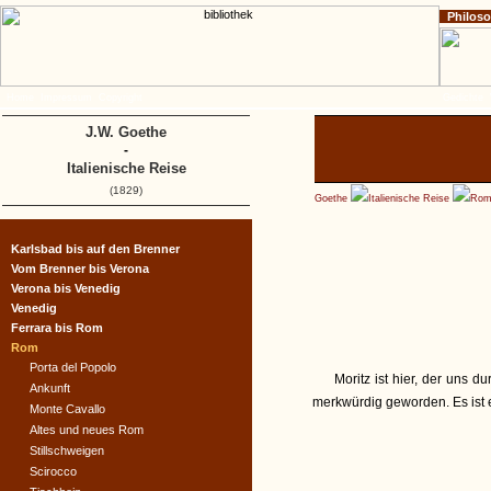
Philos
Home
Impressum
Copyright
Gedichte
J.W. Goethe
-
Italienische Reise
(1829)
Goethe
Italienische Reise
Ro
Karlsbad bis auf den Brenner
Vom Brenner bis Verona
Verona bis Venedig
Venedig
Ferrara bis Rom
Rom
Porta del Popolo
Moritz ist hier, der uns
Ankunft
merkwürdig geworden. Es ist ei
Monte Cavallo
Altes und neues Rom
Stillschweigen
Scirocco