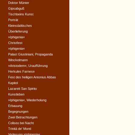
Doktor Münter
Gipsabguß
Tischbeins Kunst
Porträt
Kleinstädtisches
Überlieferung
»Iphigenia«
Christfest
»Iphigenia«
Palast Giustiniani, Propaganda
Winckelmann
»Aristodem«, Uraufführung
Herkules Farnese
Fest des heiligen Antonius Abbas
Kapitol
Lazarett San Spirito
Kunstleben
»Iphigenia«, Wiederholung
Erbauung
Begegnungen
Zwei Betrachtungen
Coliseo bei Nacht
Trinità de' Monti
Vorlesung »Iphigenia«