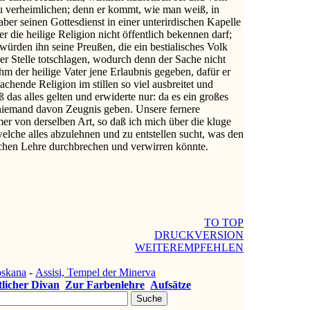
zu verheimlichen; denn er kommt, wie man weiß, in
 aber seinen Gottesdienst in einer unterirdischen Kapelle
r die heilige Religion nicht öffentlich bekennen darf;
, würden ihn seine Preußen, die ein bestialisches Volk
er Stelle totschlagen, wodurch denn der Sache nicht
m der heilige Vater jene Erlaubnis gegeben, dafür er
achende Religion im stillen so viel ausbreitet und
ß das alles gelten und erwiderte nur: da es ein großes
 niemand davon Zeugnis geben. Unsere fernere
r von derselben Art, so daß ich mich über die kluge
elche alles abzulehnen und zu entstellen sucht, was den
chen Lehre durchbrechen und verwirren könnte.
TO TOP
DRUCKVERSION
WEITEREMPFEHLEN
oskana
-
Assisi, Tempel der Minerva
tlicher Divan
Zur Farbenlehre
Aufsätze