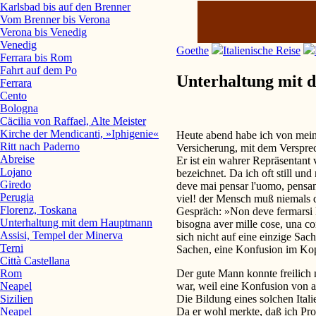
Karlsbad bis auf den Brenner
Vom Brenner bis Verona
Verona bis Venedig
Venedig
Goethe
Italienische Reise
Ferrara bis Rom
Fahrt auf dem Po
Unterhaltung mit
Ferrara
Cento
Bologna
Cäcilia von Raffael, Alte Meister
Kirche der Mendicanti, »Iphigenie«
Heute abend habe ich von me
Ritt nach Paderno
Versicherung, mit dem Verspre
Abreise
Er ist ein wahrer Repräsentant 
Lojano
bezeichnet. Da ich oft still un
Giredo
deve mai pensar l'uomo, pensan
Perugia
viel! der Mensch muß niemals 
Florenz, Toskana
Gespräch: »Non deve fermarsi l
Unterhaltung mit dem Hauptmann
bisogna aver mille cose, una c
Assisi, Tempel der Minerva
sich nicht auf eine einzige Sac
Terni
Sachen, eine Konfusion im Ko
Città Castellana
Der gute Mann konnte freilich 
Rom
war, weil eine Konfusion von 
Neapel
Die Bildung eines solchen Ital
Sizilien
Da er wohl merkte, daß ich Pro
Neapel