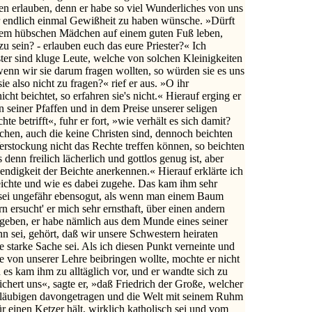
n erlauben, denn er habe so viel Wunderliches von uns
er endlich einmal Gewißheit zu haben wünsche. »Dürft
einem hübschen Mädchen auf einem guten Fuß leben,
zu sein? - erlauben euch das eure Priester?« Ich
ster sind kluge Leute, welche von solchen Kleinigkeiten
wenn wir sie darum fragen wollten, so würden sie es uns
sie also nicht zu fragen?« rief er aus. »O ihr
cht beichtet, so erfahren sie's nicht.« Hierauf erging er
n seiner Pfaffen und in dem Preise unserer seligen
hte betrifft«, fuhr er fort, »wie verhält es sich damit?
chen, auch die keine Christen sind, dennoch beichten
Verstockung nicht das Rechte treffen können, so beichten
denn freilich lächerlich und gottlos genug ist, aber
endigkeit der Beichte anerkennen.« Hierauf erklärte ich
eichte und wie es dabei zugehe. Das kam ihm sehr
s sei ungefähr ebensogut, als wenn man einem Baum
 ersucht' er mich sehr ernsthaft, über einen andern
 geben, er habe nämlich aus dem Munde eines seiner
nn sei, gehört, daß wir unsere Schwestern heiraten
 starke Sache sei. Als ich diesen Punkt verneinte und
e von unserer Lehre beibringen wollte, mochte er nicht
 es kam ihm zu alltäglich vor, und er wandte sich zu
chert uns«, sagte er, »daß Friedrich der Große, welcher
 Gläubigen davongetragen und die Welt mit seinem Ruhm
für einen Ketzer hält, wirklich katholisch sei und vom