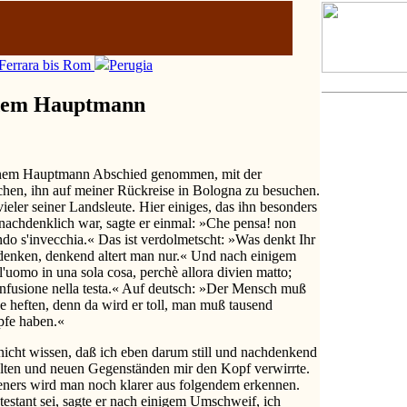
Ferrara bis Rom
Perugia
 dem Hauptmann
inem Hauptmann Abschied genommen, mit der
chen, ihn auf meiner Rückreise in Bologna zu besuchen.
vieler seiner Landsleute. Hier einiges, das ihn besonders
d nachdenklich war, sagte er einmal: »Che pensa! non
do s'invecchia.« Das ist verdolmetscht: »Was denkt Ihr
denken, denkend altert man nur.« Und nach einigem
'uomo in una sola cosa, perchè allora divien matto;
onfusione nella testa.« Auf deutsch: »Der Mensch muß
he heften, denn da wird er toll, man muß tausend
pfe haben.«
nicht wissen, daß ich eben darum still und nachdenkend
alten und neuen Gegenständen mir den Kopf verwirrte.
ieners wird man noch klarer aus folgendem erkennen.
testant sei, sagte er nach einigem Umschweif, ich