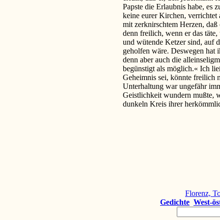
Papste die Erlaubnis habe, es 
keine eurer Kirchen, verrichtet
mit zerknirschtem Herzen, daß e
denn freilich, wenn er das täte
und wütende Ketzer sind, auf d
geholfen wäre. Deswegen hat ih
denn aber auch die alleinseligm
begünstigt als möglich.« Ich lie
Geheimnis sei, könnte freilich
Unterhaltung war ungefähr imme
Geistlichkeit wundern mußte, w
dunkeln Kreis ihrer herkömmli
Florenz, T
Gedichte
West-ös