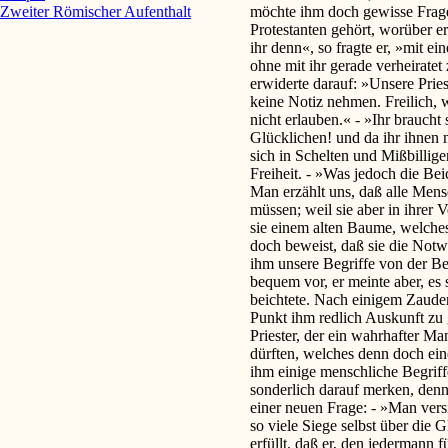
möchte ihm doch gewisse Frage
Zweiter Römischer Aufenthalt
Protestanten gehört, worüber 
ihr denn«, so fragte er, »mit 
ohne mit ihr gerade verheiratet 
erwiderte darauf: »Unsere Prie
keine Notiz nehmen. Freilich, 
nicht erlauben.« - »Ihr braucht 
Glücklichen! und da ihr ihnen ni
sich in Schelten und Mißbillige
Freiheit. - »Was jedoch die Beic
Man erzählt uns, daß alle Mens
müssen; weil sie aber in ihrer 
sie einem alten Baume, welches 
doch beweist, daß sie die Notw
ihm unsere Begriffe von der B
bequem vor, er meinte aber, e
beichtete. Nach einigem Zaudern
Punkt ihm redlich Auskunft zu
Priester, der ein wahrhafter Ma
dürften, welches denn doch eine
ihm einige menschliche Begriff
sonderlich darauf merken, denn
einer neuen Frage: - »Man versi
so viele Siege selbst über die
erfüllt, daß er, den jedermann 