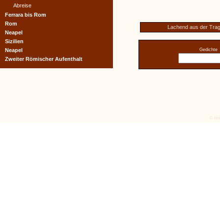
Abreise
Ferrara bis Rom
Rom
Lachend aus der Trag
Neapel
Sizilien
Neapel
Gedichte
Zweiter Römischer Aufenthalt
© tex