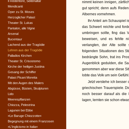
Il Redentore, Seitenaltar
nimmt keinen innigen, zärtlic
Mendicanti
gut spricht; denn aufs Reden
Oper zu St. Moses
Albernes vornehmen.
Herzoglicher Palast
Ihr Anteil am Schauspiel 
Theater St. Lukas
das Schwert reichte und for
Pantalon, alle Vigne
umbringen sollte, fing das
Arsenal
beweisen, und es fehlte n
Bucentaur
Lachend aus der Tragödie
verlangten, der Alte sollt
Lehren aus der Tragödie
folgenden Situationen des S
Palladios Kirchen
bedrängte Sohn, trat ins Pr
Theater St. Crisostomo
Augenblick gedulden, die S
Kirche der heiligen Justina
genommen aber war diese Sit
Gesang der Schiffer
lobte das Volk um sein Gefühl
Palast Pisani Moretta
Jetzt verstehe ich besser
Mit den Augen des Malers
griechischen Trauerspiele. D
Abgüsse, Büsten, Skulpturen
noch besser darauf als die 
Lido
Meerespflanzen
lagen, lernten sie schon etwas
Chiozza, Pelestrina
Lagunen bei Ebbe
»Le Baruge Chiozzotte«
Begegnung mit einem Franzosen
»L'Inglicismo in Italia«