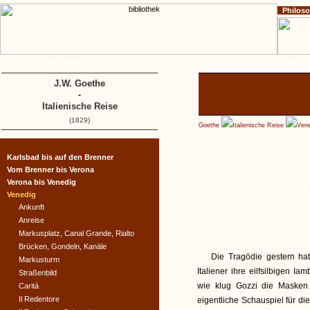
Philos
Home
Impressum
Copyright
Gedichte
J.W. Goethe
-
Italienische Reise
(1829)
Goethe
Italienische Reise
Vene
Karlsbad bis auf den Brenner
Vom Brenner bis Verona
Verona bis Venedig
Venedig
Ankunft
Anreise
Markusplatz, Canal Grande, Rialto
Brücken, Gondeln, Kanäle
Die Tragödie gestern hat
Markusturm
Italiener ihre eilfsilbigen 
Straßenbild
wie klug Gozzi die Masken 
Carità
Il Redentore
eigentliche Schauspiel für di