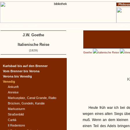
Philos
Home
Impressum
Copyright
Gedichte
J.W. Goethe
-
Italienische Reise
(1829)
Goethe
Italienische Reise
Vene
Karlsbad bis auf den Brenner
Vom Brenner bis Verona
Verona bis Venedig
K
Venedig
Ankunft
Anreise
Markusplatz, Canal Grande, Rialto
Brücken, Gondeln, Kanäle
Heute früh war ich bei 
Markusturm
wegen eines alten Siegs übe
Straßenbild
muß. Wenn an dem kleinen P
Carità
Il Redentore
einen Teil des Adels bringen