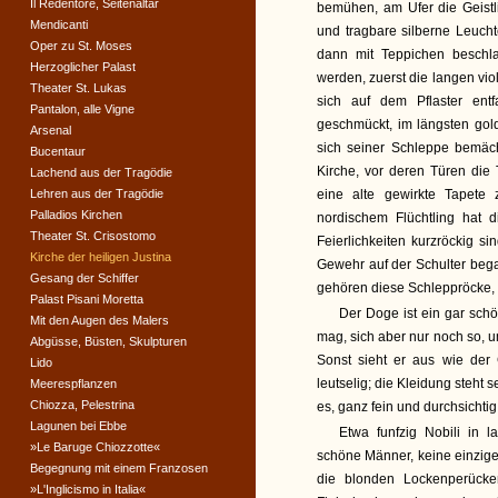
Il Redentore, Seitenaltar
bemühen, am Ufer die Geistl
Mendicanti
und tragbare silberne Leuch
Oper zu St. Moses
dann mit Teppichen beschl
Herzoglicher Palast
werden, zuerst die langen vio
Theater St. Lukas
sich auf dem Pflaster entf
Pantalon, alle Vigne
geschmückt, im längsten gol
Arsenal
sich seiner Schleppe bemäch
Bucentaur
Kirche, vor deren Türen die
Lachend aus der Tragödie
Lehren aus der Tragödie
eine alte gewirkte Tapete 
Palladios Kirchen
nordischem Flüchtling hat 
Theater St. Crisostomo
Feierlichkeiten kurzröckig s
Kirche der heiligen Justina
Gewehr auf der Schulter bega
Gesang der Schiffer
gehören diese Schleppröcke, 
Palast Pisani Moretta
Der Doge ist ein gar sch
Mit den Augen des Malers
mag, sich aber nur noch so, 
Abgüsse, Büsten, Skulpturen
Sonst sieht er aus wie der
Lido
leutselig; die Kleidung steht 
Meerespflanzen
Chiozza, Pelestrina
es, ganz fein und durchsichtig
Lagunen bei Ebbe
Etwa funfzig Nobili in 
»Le Baruge Chiozzotte«
schöne Männer, keine einzige
Begegnung mit einem Franzosen
die blonden Lockenperücke
»L'Inglicismo in Italia«