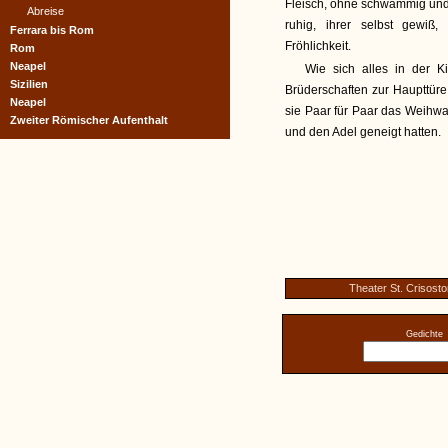
Fleisch, ohne schwammig und
Abreise
ruhig, ihrer selbst gewiß
Ferrara bis Rom
Fröhlichkeit.
Rom
Neapel
Wie sich alles in der K
Sizilien
Brüderschaften zur Haupttüre
Neapel
sie Paar für Paar das Weihw
Zweiter Römischer Aufenthalt
und den Adel geneigt hatten.
Theater St. Crisost
Gedichte