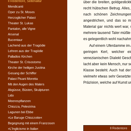
Il Redentore, Seitenaltar
über die breiten, goldgesti
Mendicanti
recht hübschen Betrug. Alles,
Oper zu St. Moses
nach schönen Zeichnungen
Herzoglicher Palast
angestrichen, und das so m
Theater St. Lukas
Material gar nichts wert war,
Pantalon, alle Vigne
mehrere tausend Taler müßte 
Arsenal
es gelegentlich wohl nachah
Bucentaur
Lachend aus der Tragödie
Auf einem Uferdamme im A
Lehren aus der Tragödie
geringen Kerl, welcher e
Palladios Kirchen
venezianischen Dialekt Gesch
Theater St. Crisostomo
lacht aber kein Mensch, nur s
Kirche der heiligen Justina
Klasse besteht. Auch hat der
Gesang der Schiffer
vielmehr etwas sehr Gesetzte
Palast Pisani Moretta
Präzision, welche auf Kunst 
Mit den Augen des Malers
Abgüsse, Büsten, Skulpturen
Lido
Meerespflanzen
Chiozza, Pelestrina
Lagunen bei Ebbe
»Le Baruge Chiozzotte«
Begegnung mit einem Franzosen
Il Redentore
»L'Inglicismo in Italia«