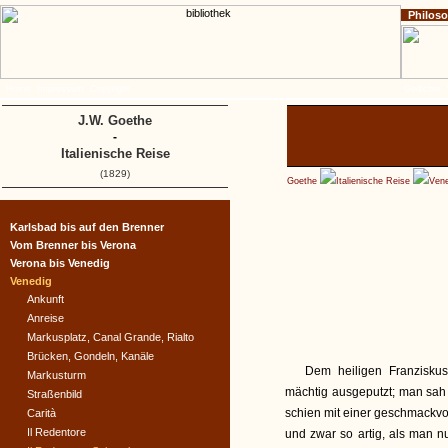
Philos
Home
Impressum
Copyright
Gedichte
J.W. Goethe
-
Italienische Reise
(1829)
Goethe
Italienische Reise
Vene
Karlsbad bis auf den Brenner
Vom Brenner bis Verona
Verona bis Venedig
Venedig
Ankunft
Anreise
Markusplatz, Canal Grande, Rialto
Brücken, Gondeln, Kanäle
Dem heiligen Franziskus
Markusturm
mächtig ausgeputzt; man sah n
Straßenbild
schien mit einer geschmackvo
Carità
Il Redentore
und zwar so artig, als man 