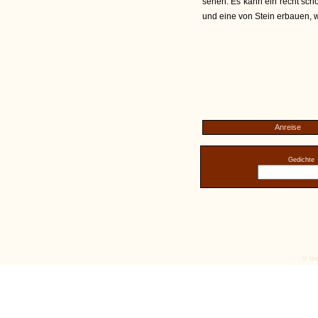
sehen. Es kann ein recht sch
und eine von Stein erbauen, wi
Anreise
Gedichte
© tex