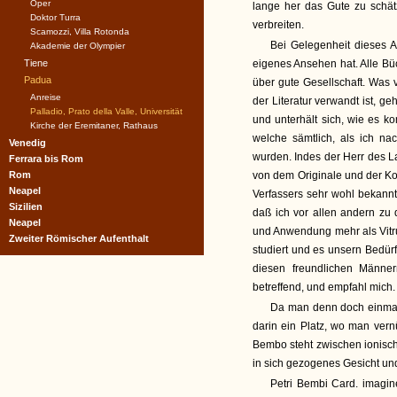
Oper
lange her das Gute zu schät
Doktor Turra
verbreiten.
Scamozzi, Villa Rotonda
Bei Gelegenheit dieses A
Akademie der Olympier
Tiene
eigenes Ansehen hat. Alle Bü
Padua
über gute Gesellschaft. Was 
Anreise
der Literatur verwandt ist, ge
Palladio, Prato della Valle, Universität
und unterhält sich, wie es 
Kirche der Eremitaner, Rathaus
welche sämtlich, als ich n
Venedig
wurden. Indes der Herr des L
Ferrara bis Rom
Rom
von dem Originale und der Ko
Neapel
Verfassers sehr wohl bekannt.
Sizilien
daß ich vor allen andern zu 
Neapel
und Anwendung mehr als Vitru
Zweiter Römischer Aufenthalt
studiert und es unsern Bedürf
diesen freundlichen Männer
betreffend, und empfahl mich.
Da man denn doch einmal 
darin ein Platz, wo man vern
Bembo steht zwischen ionisch
in sich gezogenes Gesicht und e
Petri Bembi Card. imagin