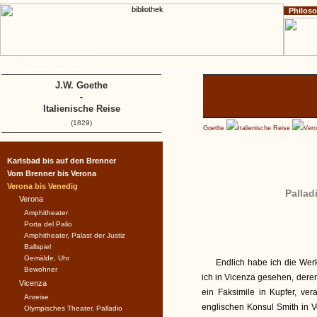
Philos
Home
Impressum
Copyright
Gedichte
J.W. Goethe
-
Italienische Reise
(1829)
Goethe
Italienische Reise
Vero
Karlsbad bis auf den Brenner
Vom Brenner bis Verona
Verona bis Venedig
Palladi
Verona
Amphitheater
Porta del Palio
Amphitheater, Palast der Justiz
Ballspiel
Gemälde, Uhr
Endlich habe ich die Werk
Bewohner
ich in Vicenza gesehen, deren
Vicenza
ein Faksimile in Kupfer, ver
Anreise
englischen Konsul Smith in 
Olympisches Theater, Palladio