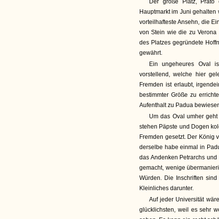
Der große Platz, Prato 
Hauptmarkt im Juni gehalten w
vorteilhafteste Ansehn, die E
von Stein wie die zu Verona 
des Platzes gegründete Hoff
gewährt.
Ein ungeheures Oval is
vorstellend, welche hier g
Fremden ist erlaubt, irgend
bestimmter Größe zu erricht
Aufenthalt zu Padua bewiesen 
Um das Oval umher geht e
stehen Päpste und Dogen kolos
Fremden gesetzt. Der König v
derselbe habe einmal in Pad
das Andenken Petrarchs und G
gemacht, wenige übermanierier
Würden. Die Inschriften sin
Kleinliches darunter.
Auf jeder Universität wär
glücklichsten, weil es sehr 