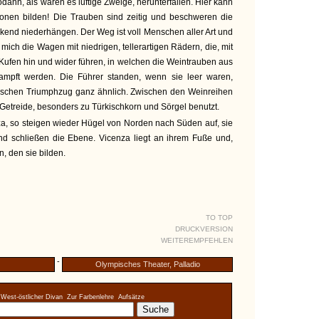
dann, als wären es luftige Zweige, herunterfallen. Hier kann
onen bilden! Die Trauben sind zeitig und beschweren die
end niederhängen. Der Weg ist voll Menschen aller Art und
ich die Wagen mit niedrigen, tellerartigen Rädern, die, mit
Kufen hin und wider führen, in welchen die Weintrauben aus
ampft werden. Die Führer standen, wenn sie leer waren,
ischen Triumphzug ganz ähnlich. Zwischen den Weinreihen
n Getreide, besonders zu Türkischkorn und Sörgel benutzt.
 so steigen wieder Hügel von Norden nach Süden auf, sie
und schließen die Ebene. Vicenza liegt an ihrem Fuße und,
, den sie bilden.
TO TOP
DRUCKVERSION
WEITEREMPFEHLEN
-
Olympisches Theater, Palladio
West-östlicher Divan
Zur Farbenlehre
Aufsätze