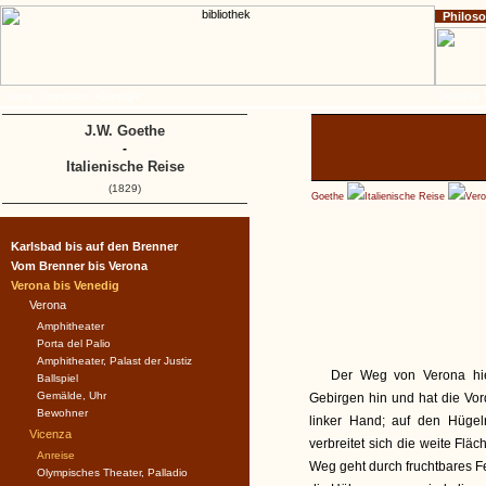
Philos
Home
Impressum
Copyright
Gedichte
J.W. Goethe
-
Italienische Reise
(1829)
Goethe
Italienische Reise
Vero
Karlsbad bis auf den Brenner
Vom Brenner bis Verona
Verona bis Venedig
Verona
Amphitheater
Porta del Palio
Amphitheater, Palast der Justiz
Der Weg von Verona hie
Ballspiel
Gemälde, Uhr
Gebirgen hin und hat die Vor
Bewohner
linker Hand; auf den Hügeln
Vicenza
verbreitet sich die weite Fläc
Anreise
Weg geht durch fruchtbares Fe
Olympisches Theater, Palladio