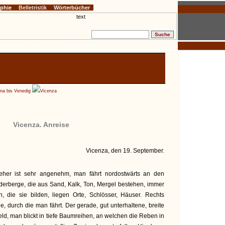
ophie
Belletristik
Wörterbücher
West-östlicher Divan
Zur Farbenlehre
Aufsätze
na bis Venedig
Vicenza
Vicenza. Anreise
Vicenza, den 19. September.
her ist sehr angenehm, man fährt nordostwärts an den
derberge, die aus Sand, Kalk, Ton, Mergel bestehen, immer
, die sie bilden, liegen Orte, Schlösser, Häuser. Rechts
he, durch die man fährt. Der gerade, gut unterhaltene, breite
ld, man blickt in tiefe Baumreihen, an welchen die Reben in