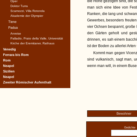
die Höhe gezogen sind, die so
Oper
Doktor Turra
man sich eine Idee von Fest
Scamozzi, Villa Rotonda
Ranken, die lang und schwank
Akademie der Olympier
Gewerbes, besonders freuten m
Tiene
vier Ochsen bespannt, große 
Padua
den Gärten geholt und gest
Anreise
Palladio, Prato della Valle, Universität
drinnen, es sah einem bacch
Kirche der Eremitaner, Rathaus
ist der Boden zu allerlei Arte
Venedig
Kommt man gegen Vicenza,
Ferrara bis Rom
sind vulkanisch, sagt man, 
Rom
wenn man will, in einem Busen
Neapel
Sizilien
Neapel
Zweiter Römischer Aufenthalt
Bewohner
Gedichte