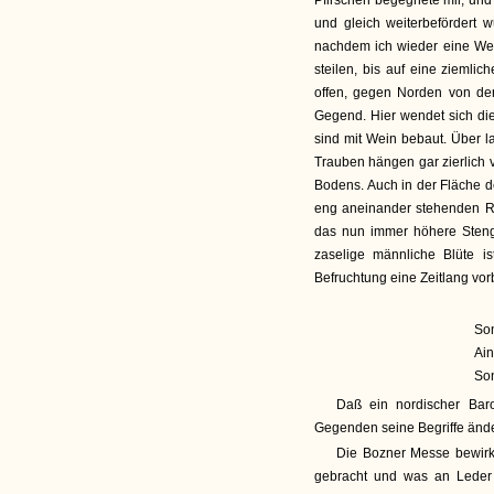
Pfirschen begegnete mir, und
und gleich weiterbefördert 
nachdem ich wieder eine Weil
steilen, bis auf eine zieml
offen, gegen Norden von den 
Gegend. Hier wendet sich di
sind mit Wein bebaut. Über l
Trauben hängen gar zierlich
Bodens. Auch in der Fläche d
eng aneinander stehenden R
das nun immer höhere Stenge
zaselige männliche Blüte i
Befruchtung eine Zeitlang vorb
Son
Ain
Son
Daß ein nordischer Baro
Gegenden seine Begriffe änder
Die Bozner Messe bewirkt
gebracht und was an Leder