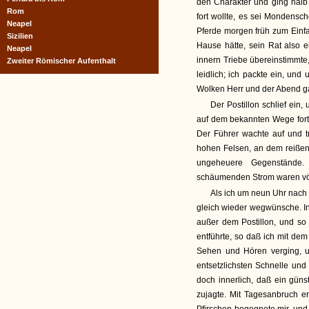
den Charakter und ging halb 
Rom
fort wollte, es sei Mondensc
Neapel
Pferde morgen früh zum Einf
Sizilien
Hause hätte, sein Rat also 
Neapel
innern Triebe übereinstimmte,
Zweiter Römischer Aufenthalt
leidlich; ich packte ein, un
Wolken Herr und der Abend g
Der Postillon schlief ein,
auf dem bekannten Wege fort;
Der Führer wachte auf und t
hohen Felsen, an dem reißen
ungeheuere Gegenstände.
schäumenden Strom waren völ
Als ich um neun Uhr nach
gleich wieder wegwünsche. In 
außer dem Postillon, und so
entführte, so daß ich mit de
Sehen und Hören verging, un
entsetzlichsten Schnelle und
doch innerlich, daß ein gün
zujagte. Mit Tagesanbruch er