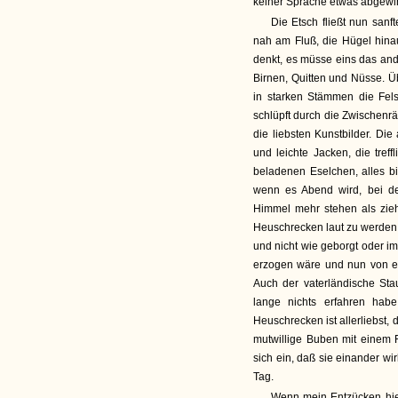
keiner Sprache etwas abgewi
Die Etsch fließt nun sanf
nah am Fluß, die Hügel hinau
denkt, es müsse eins das and
Birnen, Quitten und Nüsse. Üb
in starken Stämmen die Fels
schlüpft durch die Zwischenrä
die liebsten Kunstbilder. D
und leichte Jacken, die tref
beladenen Eselchen, alles b
wenn es Abend wird, bei d
Himmel mehr stehen als zie
Heuschrecken laut zu werden 
und nicht wie geborgt oder im 
erzogen wäre und nun von ei
Auch der vaterländische St
lange nichts erfahren hab
Heuschrecken ist allerliebst,
mutwillige Buben mit einem 
sich ein, daß sie einander wi
Tag.
Wenn mein Entzücken hie