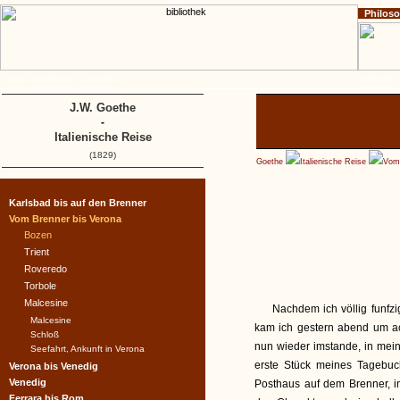
Philos
Home
Impressum
Copyright
Gedichte
J.W. Goethe
-
Italienische Reise
(1829)
Goethe
Italienische Reise
Vom 
Karlsbad bis auf den Brenner
Vom Brenner bis Verona
Bozen
Trient
Roveredo
Torbole
Malcesine
Nachdem ich völlig funfz
Malcesine
kam ich gestern abend um ac
Schloß
nun wieder imstande, in mein
Seefahrt, Ankunft in Verona
erste Stück meines Tagebuc
Verona bis Venedig
Venedig
Posthaus auf dem Brenner, in
Ferrara bis Rom