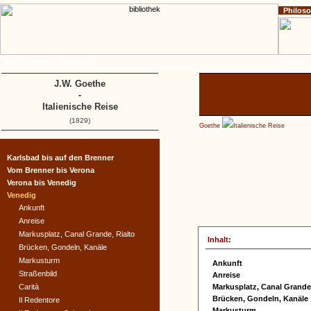
Philos
Home
Impressum
Copyright
Gedichte
J.W. Goethe
-
Italienische Reise
(1829)
Goethe
Italienische Reise
Karlsbad bis auf den Brenner
Vom Brenner bis Verona
Verona bis Venedig
Venedig
Ankunft
Anreise
Markusplatz, Canal Grande, Rialto
Inhalt:
Brücken, Gondeln, Kanäle
Markusturm
Ankunft
Straßenbild
Anreise
Carità
Markusplatz, Canal Grande,
Brücken, Gondeln, Kanäle
Il Redentore
Markusturm