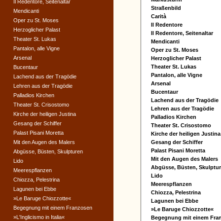
Il Redentore, Seitenaltar
Straßenbild
Mendicanti
Carità
Oper zu St. Moses
Il Redentore
Herzoglicher Palast
Il Redentore, Seitenaltar
Theater St. Lukas
Mendicanti
Pantalon, alle Vigne
Oper zu St. Moses
Arsenal
Herzoglicher Palast
Theater St. Lukas
Bucentaur
Pantalon, alle Vigne
Lachend aus der Tragödie
Arsenal
Lehren aus der Tragödie
Bucentaur
Palladios Kirchen
Lachend aus der Tragödie
Theater St. Crisostomo
Lehren aus der Tragödie
Kirche der heiligen Justina
Palladios Kirchen
Gesang der Schiffer
Theater St. Crisostomo
Palast Pisani Moretta
Kirche der heiligen Justina
Mit den Augen des Malers
Gesang der Schiffer
Palast Pisani Moretta
Abgüsse, Büsten, Skulpturen
Mit den Augen des Malers
Lido
Abgüsse, Büsten, Skulptu
Meerespflanzen
Lido
Chiozza, Pelestrina
Meerespflanzen
Lagunen bei Ebbe
Chiozza, Pelestrina
»Le Baruge Chiozzotte«
Lagunen bei Ebbe
Begegnung mit einem Franzosen
»Le Baruge Chiozzotte«
»L'Inglicismo in Italia«
Begegnung mit einem Fra