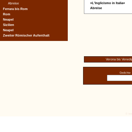
»L'Inglicismo in Italia«
Abreise
Abreise
Ferrara bis Rom
Rom
Neapel
Sizilien
Neapel
Zweiter Römischer Aufenthalt
Verona bis Venedi
Gedichte
© tex