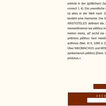
erblickt in der (göttlichen) 
coniect. I, 4). Die unendlic
ist alles in der Welt nach 
besteht eine Harmonie. Die S
ARISTOTELES definiert die
memetrêmenon kai plêthos m
metron metra, all' archê kai
arithmos plêthos heni metr
arithmos
(Met. XI 9, 1085 b 
Über NIKOMACHUS und MODER
synkeimenon plêthos
(Elem. 
profusus.«
A
B
C
D