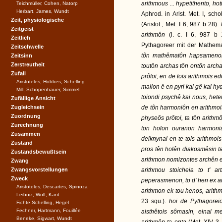
arithmous ... hypetithento, ho
Teichmüller, Cohen, Natorp
Herbart, James, Wundt
Aphrod. in Arist. Met. I, scho
Zeit, physiologische
(Aristot., Met. I 6, 987 b 28).
Zeitgeist
arithmôn
(l. c. I 6, 987 b
Zeitlich
Pythagoreer mit der Mathemat
Zeitschwelle
tôn mathêmatôn hapsamenoi 
Zeitsinn
Zerstreutheit
toutôn archas tôn ontôn arch
Zufall
prôtoi, en de tois arithmois 
Aristoteles, Hobbes, Schelling
mallon ê en pyri kai gê kai hy
Mill, Schopenhauer, Simmel
toiondi psychê kai nous, hete
Zufällige Ansicht
Zugleichsein
de tôn harmoniôn en arithmois
Zuordnung
physeôs prôtoi, ta tôn arithm
Zurechnung
ton holon ouranon harmoni
Zusammen
deiknynai en te tois arithmoi
Zustand
pros tên holên diakosmêsin ta
Zustandsbewußtsein
arithmon nomizontes archên ein
Zwang
Zwangsvorstellungen
arithmou stoicheia to t' a
Zweck
peperasmenon, to d' hen ex amp
Aristoteles, Descartes, Spinoza
arithmon ek tou henos, arith
Leibniz, Wolf, Kant
23 squ.).
hoi de Pythagoreio
Fichte Schelling, Hegel
Fechner, Hartmann, Fouillée
aisthêtois sômasin, einai m
Beneke, Sigwart, Wundt