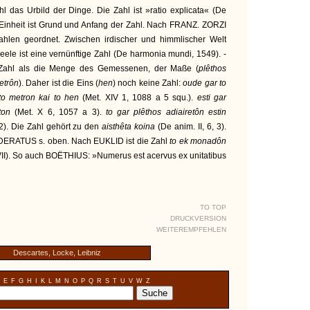
Zahl das Urbild der Dinge. Die Zahl ist »ratio explicata« (De
he Einheit ist Grund und Anfang der Zahl. Nach FRANZ. ZORZI
Zahlen geordnet. Zwischen irdischer und himmlischer Welt
eele ist eine vernünftige Zahl (De harmonia mundi, 1549). -
 Zahl als die Menge des Gemessenen, der Maße (
plêthos
etrôn
). Daher ist die Eins (
hen
) noch keine Zahl:
oude gar to
 to metron kai to hen
(Met. XIV 1, 1088 a 5 squ.).
esti gar
êton
(Met. X 6, 1057 a 3).
to gar plêthos adiairetôn estin
22). Die Zahl gehört zu den
aisthêta koina
(De anim. II, 6, 3).
ATUS s. oben. Nach EUKLID ist die Zahl
to ek monadôn
VII). So auch BOËTHIUS: »Numerus est acervus ex unitatibus
TO TOP
DRUCKVERSION
WEITEREMPFEHLEN
Descartes, Locke, Leibniz
E
F
G
H
I
K
L
M
N
O
P
Q
R
S
T
U
V
W
Z