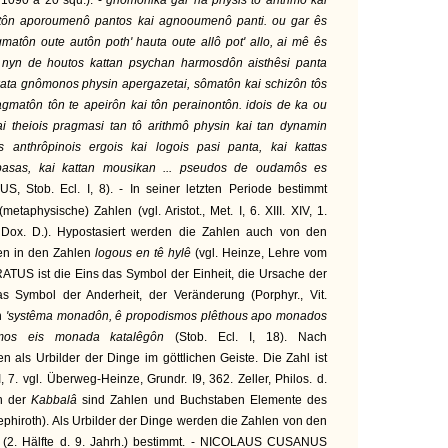
 1090 a 20 squ.). -
gnômonika gar ha physis tô arithmô kai
 tôn aporoumenô pantos kai agnooumenô panti. ou gar ês
atôn oute autôn poth' hauta oute allô pot' allo, ai mê ês
. nyn de houtos kattan psychan harmosdôn aisthêsi panta
 kata gnômonos physin apergazetai, sômatôn kai schizôn tôs
agmatôn tôn te apeirôn kai tôn perainontôn. idois de ka ou
i theiois pragmasi tan tô arithmô physin kai tan dynamin
s anthrôpinois ergois kai logois pasi panta, kai kattas
 pasas, kai kattan mousikan ... pseudos de oudamôs es
S, Stob. Ecl. I, 8). - In seiner letzten Periode bestimmt
(metaphysische) Zahlen (vgl. Aristot., Met. I, 6. XIII. XIV, 1.
 Dox. D.). Hypostasiert werden die Zahlen auch von den
en in den Zahlen
logous en tê hylê
(vgl. Heinze, Lehre vom
TUS ist die Eins das Symbol der Einheit, die Ursache der
s Symbol der Anderheit, der Veränderung (Porphyr., Vit.
in
'systêma monadôn, ê propodismos plêthous apo monados
smos eis monada katalêgôn
(Stob. Ecl. I, 18). Nach
als Urbilder der Dinge im göttlichen Geiste. Die Zahl ist
I, 7. vgl. Überweg-Heinze, Grundr. I9, 362. Zeller, Philos. d.
ch der
Kabbalâ
sind Zahlen und Buchstaben Elemente des
Sephiroth). Als Urbilder der Dinge werden die Zahlen von den
 (2. Hälfte d. 9. Jahrh.) bestimmt. - NICOLAUS CUSANUS