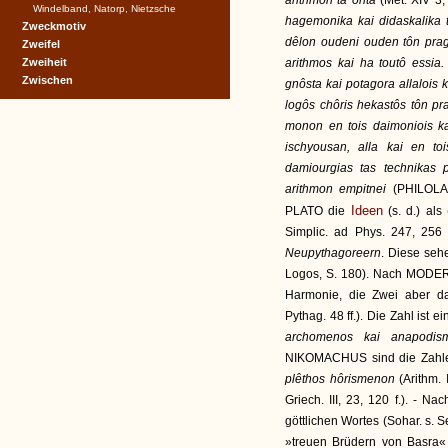
arithmôn ta onta
(Met. XIV 3,
Windelband, Natorp, Nietzsche
hagemonika kai didaskalika
Zweckmotiv
dêlon oudeni ouden tôn pragm
Zweifel
Zweiheit
arithmos kai ha toutô essia
Zwischen
gnôsta kai potagora allalois
logôs chôris hekastôs tôn pr
monon en tois daimoniois ka
ischyousan, alla kai en toi
damiourgias tas technikas
arithmon empitnei
(PHILOLAU
Ideen
PLATO die
(s. d.) als 
Simplic. ad Phys. 247, 256
Neupythagoreern
. Diese seh
Logos, S. 180). Nach MODERA
Harmonie, die Zwei aber da
Pythag. 48 ff.). Die Zahl ist e
archomenos kai anapodi
NIKOMACHUS sind die Zahlen 
plêthos hôrismenon
(Arithm. 
Griech. III, 23, 120 f.). - Na
göttlichen Wortes (Sohar. s. 
»treuen Brüdern von Basra«