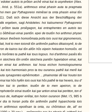
ti edokei autois to prôton archê einai kai to asyntheton
(Alex.
l. Arist. p. 551a).
arithmous einai phasin auta ta pragmata
hoi men gar Pythagoreioi mimêsei ta onta phasin einai tôn
 11). Daß sich diese Ansicht aus der Beschäftigung der
ik ergeben, sagt Aristoteles:
hoi kaloumenoi Pythagoreioi
prôton tauta proêgagon, kai entraphentes en autois tas
as ôêthêsan einai pantôn. epei de
toutôn hoi arithmoi physei
edokoun theôrein homoiômata polla tois ousi kai gignomenois,
dati, hoti to men toiondi tôn arithmôn pathos dikaiosynê, to de
ron de kairos kai tôn allôn hôs eipein hekaston homoiôs. eti
 horôntes ta pathê kai tous logous. hoi d'arithmoi pasês tês
ôn stoicheia tôn ontôn stoicheia pantôn hypelabon einai, kai
an einai kai arithmon. kai hosa eichon homologoumena
s kai tois harmoniais pros ta tou ouranou pathê kai merê kai
uta synagontes ephêrmotton ... phainontai dê kai houtoi ton
ai kai hôs hylên tois ousi kai hôs pathê te kai hexeis, tou d'
rtion kai to peritton. toutôn de to men apeiron, to de
hoterôn einai toutôn kai gar artion einai kai peritton, ton d'
mous de, kathaper eirêtai, ton holon ouranon
(Met. I 5, 985 b
i dia to horan polla tôn arithmôn pathê hyparchonta tois
en arithmous epoiêsan ta onta, ou chôristous de, all' ex