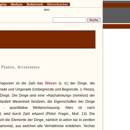
ophie
Medizin
Belletristik
Wörterbücher
E
F
G
H
I
K
L
M
N
O
P
Q
R
S
T
U
V
W
Z
 Platon, Aristoteles
Wesen
thagoreer
ist die Zahl das
(s. d.) der Dinge. die
erade und Ungerade (Unbegrenzte und Begrenzte, s. Peras),
r Dinge. Die Dinge sind eine »Nachahmung« (
mimêsis
) der
stantiell Wesenheit besitzen, die Eigenschaften der Dinge
h - quantitative Weltanschauung. Alles ist nach
, wird durch Zahl erkannt (Philol. Fragm., Mull. 13). Die
ich die Elemente der Dinge, nämlich
to artion kai to peritton
ainonta)
, aus welchen alle Verhältnisse entstehen.
'Archas