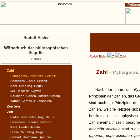
Philos
Home
Impressum
Copyright
A
B
C
D
Rudolf Eisler
-
Wörterbuch der philosophischen
Begriffe
Rudolf Eisler
Z
Zahl
(1904)
Zahl
Zahl
- Pythagoras,
Pythagoras, Aristoteles, Leibniz
Descartes, Locke, Leibniz
Kant, Schelling, Hegel
Nach der Lehre der
Py
Mill, Helmoltz, Sigwart
Baumann, Cohen, Husserl, Natorp
Prinzipien der Zahlen, das G
Wundt, Cornelius, Jerusalem
sind auch die Prinzipien de
Zeichen
Zahlen, welche letztere sub
Zeit
bestimmen: metaphysisc
Platon, Aristoteles, Augustinus
Descartes, Spinoza, Newton
Zahlenverhältnissen geordnet
Kant, Herder, Jacobi
arithmôn stoicheia
sind zugle
Fichte, Schelling, Hegel
(apeiron, peperasmenon, per
Herbart, Hartmann, Spencer