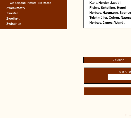
Kant, Herder, Jacobi
Windelband, Natorp, Nietzsche
Fichte, Schelling, Hegel
Zweckmotiv
Herbart, Hartmann, Spence
Zweifel
Teichmüller, Cohen, Nator
Zweiheit
Herbart, James, Wundt
Zwischen
Zeichen
A
B
C
D
© tex