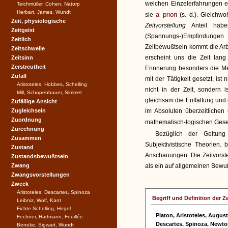
welchen Einzelerfahrungen e
Teichmüller, Cohen, Natorp
Herbart, James, Wundt
a priori
sie
(s. d.). Gleichw
Zeit, physiologische
Zeitvorstellung
Anteil hab
Zeitgeist
(Spannungs-)Empfindungen 
Zeitlich
Zeitbewußtsein kommt die Ar
Zeitschwelle
erscheint uns die Zeit lang
Zeitsinn
Zerstreutheit
Erinnerung besonders die Men
Zufall
mit der Tätigkeit gesetzt, ist
Aristoteles, Hobbes, Schelling
nicht in der Zeit, sondern 
Mill, Schopenhauer, Simmel
gleichsam die Entfaltung und 
Zufällige Ansicht
Zugleichsein
im Absoluten überzeitlichen
Zuordnung
mathematisch-logischen Gese
Zurechnung
Bezüglich der Geltung 
Zusammen
Subjektivistische Theorien.
Zustand
Anschauungen. Die Zeitvorstel
Zustandsbewußtsein
Zwang
als ein auf allgemeinen Bew
Zwangsvorstellungen
Zweck
Aristoteles, Descartes, Spinoza
Begriff und Definition der Ze
Leibniz, Wolf, Kant
Fichte Schelling, Hegel
Platon, Aristoteles, Augus
Fechner, Hartmann, Fouillée
Descartes, Spinoza, Newt
Beneke, Sigwart, Wundt