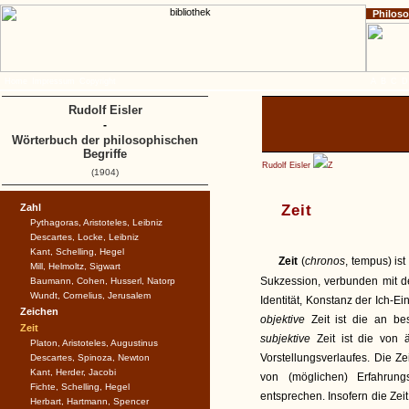
Philos
Home
Impressum
Copyright
A
B
C
D
Rudolf Eisler
-
Wörterbuch der philosophischen
Begriffe
Rudolf Eisler
Z
(1904)
Zahl
Zeit
Pythagoras, Aristoteles, Leibniz
Descartes, Locke, Leibniz
Kant, Schelling, Hegel
Zeit
(
chronos
, tempus) is
Mill, Helmoltz, Sigwart
Sukzession, verbunden mit 
Baumann, Cohen, Husserl, Natorp
Wundt, Cornelius, Jerusalem
Identität, Konstanz der Ich-E
Zeichen
objektive
Zeit ist die an b
Zeit
subjektive
Zeit ist die von
Platon, Aristoteles, Augustinus
Vorstellungsverlaufes. Die Z
Descartes, Spinoza, Newton
Kant, Herder, Jacobi
von (möglichen) Erfahrun
Fichte, Schelling, Hegel
entsprechen. Insofern die Zei
Herbart, Hartmann, Spencer