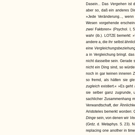
Dasein... Das
Vergehen
ist
aber so, daß ein anderes Din
»Jede Veränderung..., wenn 
Wesen vorgehende erscheine
zwei
Faktoren« (Psychol. I,
wahr (ib.). LOTZE bemerkt: »
andere a, die ihr selbst ähnl
eine
Vergleichungsbeziehun
a in Vergleichung bringt. d
nicht dasselbe sein. Gerade 
nicht ein Ding sind, so würd
noch in gar keinen inneren 
so fremd, als hätten sie g
zugleich
existiert.« »Es geht
sie selber ganz zugrunde, u
sachlicher Zusammenhang mit
Verwandtschaft, der Ähnlichk
Aristoteles bemerkt worden: 
Dinge
sein, von denen wir
Ver
(Grdz. d. Metaphys. S. 23).
replacing one another in time