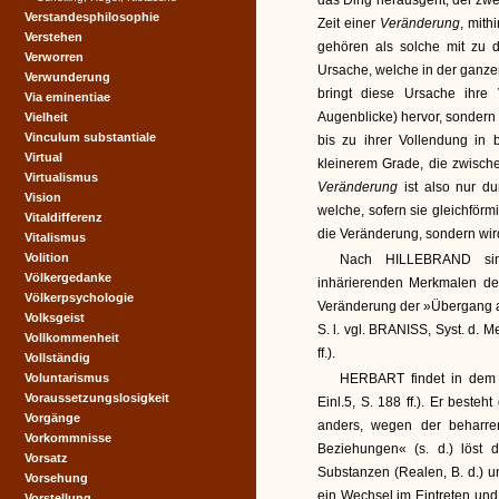
das Ding herausgeht, der zwe
Verstandesphilosophie
Zeit einer
Veränderung
, mit
Verstehen
gehören als solche mit zu 
Verworren
Ursache, welche in der ganzen 
Verwunderung
bringt diese Ursache ihre 
Via eminentiae
Augenblicke) hervor, sondern 
Vielheit
Vinculum substantiale
bis zu ihrer Vollendung in
Virtual
kleinerem Grade, die zwische
Virtualismus
Veränderung
ist also nur d
Vision
welche, sofern sie gleichförmi
Vitaldifferenz
die Veränderung, sondern wird e
Vitalismus
Volition
Nach HILLEBRAND sin
Völkergedanke
inhärierenden Merkmalen der
Völkerpsychologie
Veränderung der »Übergang a
Volksgeist
S. l. vgl. BRANISS, Syst. d. M
Vollkommenheit
ff.).
Vollständig
Voluntarismus
HERBART findet in dem B
Voraussetzungslosigkeit
Einl.5, S. 188 ff.). Er best
Vorgänge
anders, wegen der beharre
Vorkommnisse
Beziehungen« (s. d.) löst 
Vorsatz
Substanzen (Realen, B. d.) u
Vorsehung
ein Wechsel im Eintreten un
Vorstellung