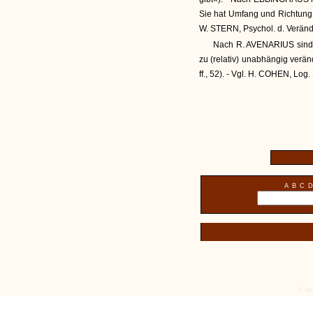
Sie hat Umfang und Richtung, D
W. STERN, Psychol. d. Veränd
Nach R. AVENARIUS sind d
zu (relativ) unabhängig veränd
ff., 52). - Vgl. H. COHEN, Log. 
A
B
C
D
© tex