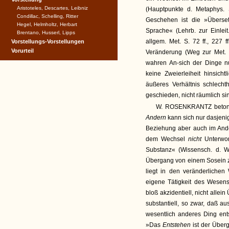
Aristoteles, Descartes, Leibniz
(Hauptpunkte d. Metaphys. S
Condillac, Schelling, Ritter
Geschehen ist die »Übers
Hegel, Helmholtz, Herbart
Sprache« (Lehrb. zur Einlei
Brentano, Husserl, Lipps
allgem. Met. S. 72 ff., 227 f
Vorstellungs-Vorstellungen
Vorurteil
Veränderung (Weg zur Met. I
wahren An-sich der Dinge n
keine Zweierleiheit hinsich
äußeres Verhältnis schlecht
geschieden, nicht räumlich sind
W. ROSENKRANTZ betont
Andern
kann sich nur dasjeni
Beziehung aber auch im Ande
dem Wechsel
nicht
Unterwo
Substanz« (Wissensch. d. 
Übergang von einem Sosein z
liegt in den veränderlichen
eigene Tätigkeit des Wesens
bloß akzidentiell, nicht alle
substantiell, so zwar, daß 
wesentlich anderes Ding ent
»Das
Entstehen
ist der Übe