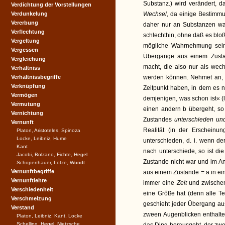
Substanz.) wird verändert, 
Verdichtung der Vorstellungen
Verdunkelung
Wechsel
, da einige Bestim
Vererbung
daher nur an Substanzen w
Verflechtung
schlechthin, ohne daß es blo
Vergeltung
mögliche Wahrnehmung sein,
Vergessen
Übergange aus einem Zusta
Vergleichung
macht, die also nur als wec
Verhältniss
Verhältnissbegriffe
werden können. Nehmet an, d
Verknüpfung
Zeitpunkt haben, in dem es n
Vermögen
demjenigen, was schon ist« (
Vermutung
einen andern b übergeht, so 
Vernichtung
Zustandes
unterschieden und
Vernunft
Realität (in der Erscheinu
Platon, Aristoteles, Spinoza
Locke, Leibniz, Hume
unterschieden, d. i. wenn d
Kant
nach unterschiede, so ist di
Jacobi, Bolzano, Fichte, Hegel
Zustande nicht war und im An
Schopenhauer, Lotze, Wundt
Vernunftbegriffe
aus einem Zustande = a in e
Vernunftlehre
immer eine
Zeit
und zwischen
Verschiedenheit
eine Größe hat (denn alle T
Verschmelzung
geschieht jeder Übergang aus
Verstand
zween Augenblicken enthalte
Platon, Leibniz, Kant, Locke
Schelling, Hegel, Nietzsche