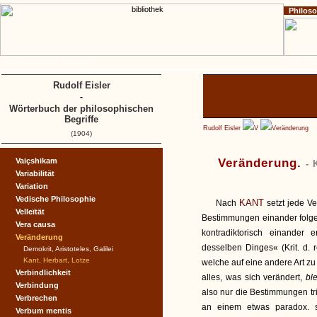
Philos
Home
Impressum
Copyright
A
B
C
D
Rudolf Eisler
-
Wörterbuch der philosophischen
Begriffe
Rudolf Eisler
V
Veränderung
(1904)
Vaiçshikam
Veränderung.
- 
Variabilität
Variation
Vedische Philosophie
KANT
Nach
setzt jede Ve
Velleïtät
Bestimmungen einander folgen
Vera causa
kontradiktorisch einander
Veränderung
desselben Dinges« (Krit. d. r
Demokrit, Aristoteles, Galilei
Kant, Herbart, Lotze
welche auf eine andere Art zu
Verbindlichkeit
alles, was sich verändert,
bl
Verbindung
also nur die Bestimmungen tr
Verbrechen
an einem etwas paradox. s
Verbum mentis