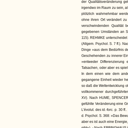
der Qualitätsveränderung ge
irgendwo im Raum zu sein, al
plötzlich wahrnehmbar werde
ohne ihren Ort verändert z
verschwindenden Qualität 
gegebenen Umständen an Stel
115). REHMKE unterscheidet 
(Allgem. Psychol. S. 7 ff.). 
Dinge »aus dem Bedürfnis d
Geschehenden zu innerer Einh
»entweder Differenzierung ei
Tatsachen, oder aber es spie
In dem einen wie dem ander
gegangene Einheit wieder her
so daß die Weltentwicklung o
vollkommener durchgeführter
XV). Nach HUME, SPENCER (Psy
gefühlte Veränderung eine G
L'évolut. des id.-forc. p. 30 ff
d. Psychol. S. 368: »Das Bewu
aber es ist auch eine Energi
gibt«). - Nach EBBINGHAUS i