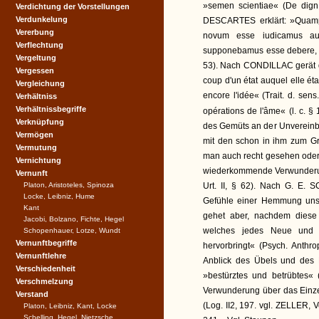
»semen scientiae« (De dign.
Verdichtung der Vorstellungen
Verdunkelung
DESCARTES erklärt: »Quampr
Vererbung
novum esse iudicamus au
Verflechtung
supponebamus esse debere, id 
Vergeltung
53). Nach CONDILLAC gerät di
Vergessen
coup d'un état auquel elle étai
Vergleichung
encore l'idée« (Trait. d. sen
Verhältniss
Verhältnissbegriffe
opérations de l'âme« (l. c. § 
Verknüpfung
des Gemüts an der Unvereinba
Vermögen
mit den schon in ihm zum Gr
Vermutung
man auch recht gesehen oder 
Vernichtung
wiederkommende Verwunderung
Vernunft
Platon, Aristoteles, Spinoza
Urt. II, § 62). Nach G. E.
Locke, Leibniz, Hume
Gefühle einer Hemmung uns
Kant
gehet aber, nachdem diese
Jacobi, Bolzano, Fichte, Hegel
welches jedes Neue und e
Schopenhauer, Lotze, Wundt
Vernunftbegriffe
hervorbringt« (Psych. Ant
Vernunftlehre
Anblick des Übels und des 
Verschiedenheit
»bestürztes und betrübtes« 
Verschmelzung
Verwunderung über das Einz
Verstand
(Log. II2, 197. vgl. ZELLER, V
Platon, Leibniz, Kant, Locke
Schelling, Hegel, Nietzsche