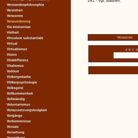
241. - Vgl. Staunen.
Verstandesphilosophie
Verstehen
Verworren
Verwunderung
Via eminentiae
Vielheit
Verworren
Vinculum substantiale
Virtual
Virtualismus
A
B
C
D
Vision
Vitaldifferenz
Vitalismus
Volition
Völkergedanke
Völkerpsychologie
Volksgeist
Vollkommenheit
Vollständig
Voluntarismus
Voraussetzungslosigkeit
Vorgänge
Vorkommnisse
Vorsatz
Vorsehung
Vorstellung