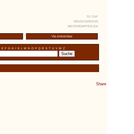
TO TOP
DRUCKVERSION
WEITEREMPFEHLEN
-
Via eminentiae
E
F
G
H
I
K
L
M
N
O
P
Q
R
S
T
U
V
W
Z
Share