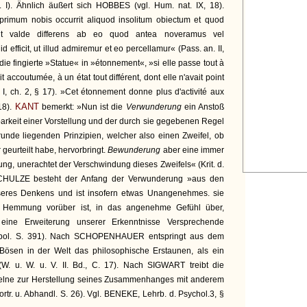
 I). Ähnlich äußert sich HOBBES (vgl. Hum. nat. IX, 18).
imum nobis occurrit aliquod insolitum obiectum et quod
t valde differens ab eo quod antea noveramus vel
efficit, ut illud admiremur et eo percellamur« (Pass. an. II,
e fingierte »Statue« in »étonnement«, »si elle passe tout à
t accoutumée, à un état tout différent, dont elle n'avait point
s. I, ch. 2, § 17). »Cet étonnement donne plus d'activité aux
KANT
18).
bemerkt: »Nun ist die
Verwunderung
ein Anstoß
rkeit einer Vorstellung und der durch sie gegebenen Regel
unde liegenden Prinzipien, welcher also einen Zweifel, ob
geurteilt habe, hervorbringt.
Bewunderung
aber eine immer
, unerachtet der Verschwindung dieses Zweifels« (Krit. d.
 SCHULZE besteht der Anfang der Verwunderung »aus den
eres Denkens und ist insofern etwas Unangenehmes. sie
 Hemmung vorüber ist, in das angenehme Gefühl über,
ine Erweiterung unserer Erkenntnisse Versprechende
hropol. S. 391). Nach SCHOPENHAUER entspringt aus dem
Bösen in der Welt das philosophische Erstaunen, als ein
(W. u. W. u. V. II. Bd., C. 17). Nach SIGWART treibt die
elne zur Herstellung seines Zusammenhanges mit anderem
ortr. u. Abhandl. S. 26). Vgl. BENEKE, Lehrb. d. Psychol.3, §