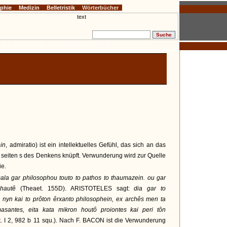
ophie
Medizin
Belletristik
Wörterbücher
E
F
G
H
I
K
L
M
N
O
P
Q
R
S
T
U
V
W
Z
in
, admiratio) ist ein intellektuelles Gefühl, das sich an das
 seiten s des Denkens knüpft. Verwunderung wird zur Quelle
ie.
ala gar philosophou touto to pathos to thaumazein. ou gar
ê hautê
(Theaet. 155D). ARISTOTELES sagt:
dia gar to
 nyn kai to prôton êrxanto philosophein, ex archês men ta
asantes, eita kata mikron houtô proiontes kai peri tôn
t. I 2, 982 b 11 squ.). Nach F. BACON ist die Verwunderung