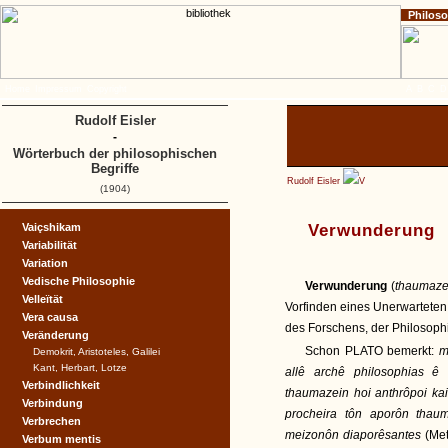
Philos
Home
Impressum
Copyright
A
B
C
D
Rudolf Eisler
-
Wörterbuch der philosophischen
Begriffe
Rudolf Eisler
V
(1904)
Vaiçshikam
Verwunderung
Variabilität
Variation
Vedische Philosophie
Verwunderung
(
thaumaze
Velleïtät
Vorfinden eines Unerwarteten
Vera causa
des Forschens, der Philosoph
Veränderung
Schon PLATO bemerkt:
m
Demokrit, Aristoteles, Galilei
Kant, Herbart, Lotze
allê archê philosophias 
Verbindlichkeit
thaumazein hoi anthrôpoi kai
Verbindung
procheira tôn aporôn thaum
Verbrechen
meizonôn diaporêsantes
(Me
Verbum mentis